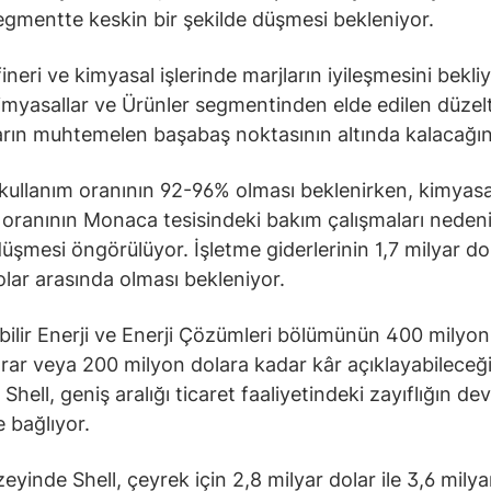
egmentte keskin bir şekilde düşmesi bekleniyor.
fineri ve kimyasal işlerinde marjların iyileşmesini bekli
myasallar ve Ürünler segmentinden elde edilen düzelt
rın muhtemelen başabaş noktasının altında kalacağını 
 kullanım oranının 92-96% olması beklenirken, kimyasa
 oranının Monaca tesisindeki bakım çalışmaları nedeni
üşmesi öngörülüyor. İşletme giderlerinin 1,7 milyar dola
olar arasında olması bekleniyor.
bilir Enerji ve Enerji Çözümleri bölümünün 400 milyon
rar veya 200 milyon dolara kadar kâr açıklayabileceğ
i. Shell, geniş aralığı ticaret faaliyetindeki zayıflığın d
 bağlıyor.
eyinde Shell, çeyrek için 2,8 milyar dolar ile 3,6 milya