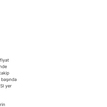
fiyat
inde
takip
n başında
SI yer
rin