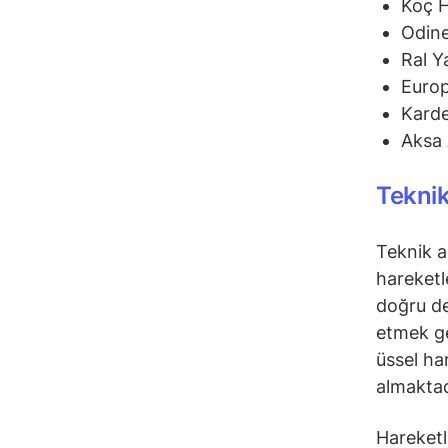
Koç 
Odine
Ral Y
Euro
Karde
Aksa 
Teknik
Teknik a
hareketl
doğru de
etmek ge
üssel ha
almaktad
Hareketli