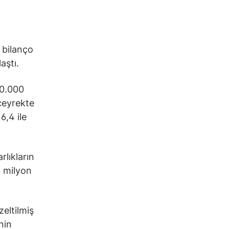
 bilanço
aştı.
40.000
 çeyrekte
6,4 ile
rlıkların
6 milyon
eltilmiş
nin