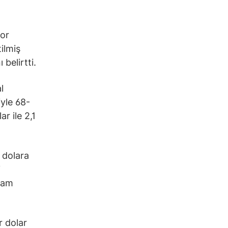
yor
ilmiş
belirtti.
l
yle 68-
r ile 2,1
 dolara
i
evam
r dolar