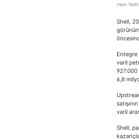
Yayın Tarih
Shell, 20
görünümü
öncesind
Entegre 
varil pe
927.000 
6,8 mily
Upstream
satışını
varil ar
Shell, p
kazançla