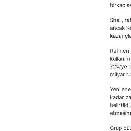
birkaç s
Shell, ra
ancak Ki
kazançla
Rafineri
kullanım
72%’ye d
milyar d
Yenilene
kadar za
belirtild
etmesine
Grup düz