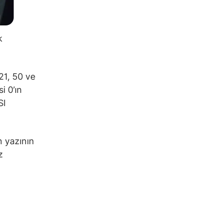
k
21, 50 ve
i 0’ın
SI
n yazının
z