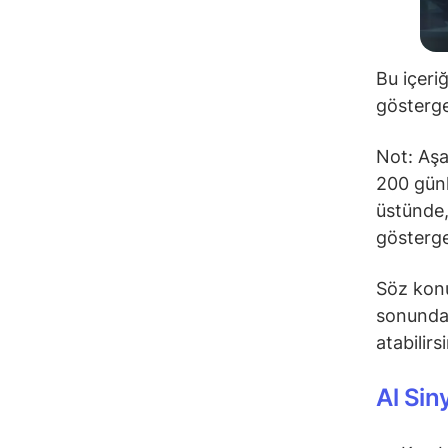
Bu içeri
gösterge
Not: Aşa
200 günl
üstünde,
gösterge
Söz konu
sonunda 
atabilirs
Al Sin