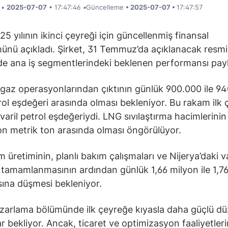
i •
2025-07-07
• 17:47:46
•
Güncelleme
• 2025-07-07 •
17:47:57
25 yılının ikinci çeyreği için güncellenmiş finansal
nü açıkladı. Şirket, 31 Temmuz’da açıklanacak resmi
e ana iş segmentlerindeki beklenen performansı payl
gaz operasyonlarından çıktının günlük 900.000 ile 9
trol eşdeğeri arasında olması bekleniyor. Bu rakam ilk
varil petrol eşdeğeriydi. LNG sıvılaştırma hacimlerinin 
on metrik ton arasında olması öngörülüyor.
 üretiminin, planlı bakım çalışmaları ve Nijerya’daki va
n tamamlanmasının ardından günlük 1,66 milyon ile 1,7
asına düşmesi bekleniyor.
azarlama bölümünde ilk çeyreğe kıyasla daha güçlü düz
r bekliyor. Ancak, ticaret ve optimizasyon faaliyetleri