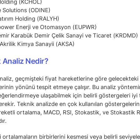
Holding (KCHOL)
 Solutions (ODINE)
atırım Holding (RALYH)
power Enerji ve Otomasyon (EUPWR)
mir Karabük Demir Çelik Sanayi ve Ticaret (KRDMD)
Akrilik Kimya Sanayii (AKSA)
 Analiz Nedir?
naliz, geçmişteki fiyat hareketlerine göre gelecekteki 
erinin yönünü tespit etmeye çalışır. Bu analiz yöntem
ğerlendirmeye ulaşabilmek için belirli göstergeleri iyi 
rekir. Teknik analizde en çok kullanılan göstergeleri
reketli ortalama, MACD, RSI, Stokastik, ve Stokastik R
ır.
 ortalamaların birbirlerini kesmesi veya belirli seviyele