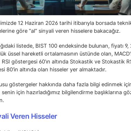
ğimizde 12 Haziran 2026 tarihi itibarıyla borsada tekni
lerine göre “al” sinyali veren hisselere bakacağız.
ğıdaki listede, BIST 100 endeksinde bulunan, fiyatı 9, 
ük üssel hareketli ortalamasının üstünde olan, MACD’s
 RSI göstergesi 60’ın altında Stokastik ve Stokastik R
si 80’in altında olan hisseler yer almaktadır.
su göstergeler hakkında daha fazla bilgi edinmek içi
senin için hazırladığımız bilgilendirme başlıklarına gö
in.
yali Veren Hisseler