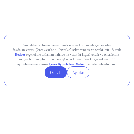
üzerinde gerçekleşti. Net kâr yıllık bazda %7,4 düşse de
beklenti üstü geldi; ilk yarı net kârı %25,9 artışla 17,2 milyar
TL’ye ulaştı.
Teknosa (TKNSA)
, 2Ç26’da zayıf tüketici talebi nedeniyle
cironun yıllık %4 daralması, net zararın ise geçen yılın
üzerine çıkarak 1,1 milyar TL seviyesine ulaşması
bekleniyordu, bugün gelecek gerçekleşen rakamlar bu
beklentiyle karşılaştırılacak.
Devr-i Alem: Dünyada Neler Oluyor?
Trump yönetimi yaklaşık 100 milyar dolarlık tarife iadesini
ödeme sürecine gönderdi.
Avro Bölgesi’nde bileşik PMI temmuzda 8 ayın en yüksek
seviyesine ulaştı.
Küresel nükleer enerji yatırımlarında hedef yıllık 250 milyar
dolar.
Çin, ABD’ye yönelik yeni düzenlemelerini açıkladı.