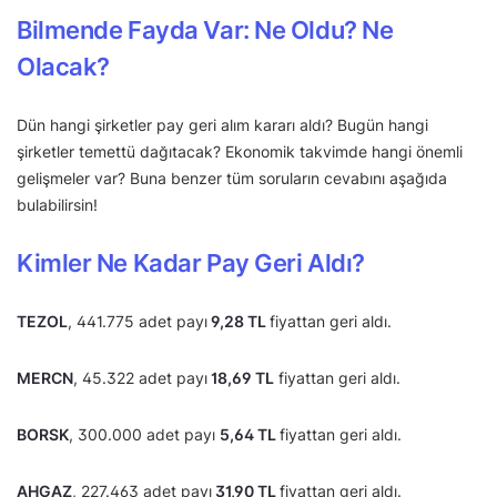
Bilmende Fayda Var: Ne Oldu? Ne
Olacak?
Dün hangi şirketler pay geri alım kararı aldı? Bugün hangi
şirketler temettü dağıtacak? Ekonomik takvimde hangi önemli
gelişmeler var? Buna benzer tüm soruların cevabını aşağıda
bulabilirsin!
Kimler Ne Kadar Pay Geri Aldı?
TEZOL
, 441.775 adet payı
9,28 TL
fiyattan geri aldı.
MERCN
, 45.322 adet payı
18,69 TL
fiyattan geri aldı.
BORSK
, 300.000 adet payı
5,64 TL
fiyattan geri aldı.
AHGAZ
, 227.463 adet payı
31,90 TL
fiyattan geri aldı.