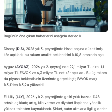
Bugünün öne çıkan haberlerini aşağıda derledik.
Disney (
DIS
), 2026 yılı 3. çeyreğinde hisse başına düzeltilmiş
kâr açıkladı; bu rakam analist beklentisini %10,8 oranında aştı.
Aygaz (
AYGAZ
), 2026 yılı 2. çeyreğinde 29,1 milyar TL ciro, 1,1
milyar TL FAVÖK ve 4,3 milyar TL net kâr açıkladı. Bu üç rakam
da piyasa beklentisinin üzerinde gerçekleşti; FAVÖK marjı
%3,1’den %3,9’a yükseldi.
Eli Lilly (
LLY
), 2026 yılı 2. çeyreğinde geliri yıllık bazda %48
artışla açıkladı; artış, kilo verme ve diyabet ilaçlarına yönelik
yüksek talepten kaynaklandı. Şirket, satın alımlarla ilgili giderler