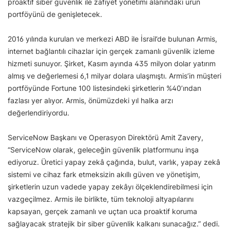
proaktif siber güvenlik ile zafiyet yönetimi alanındaki ürün
portföyünü de genişletecek.
2016 yılında kurulan ve merkezi ABD ile İsrail’de bulunan Armis,
internet bağlantılı cihazlar için gerçek zamanlı güvenlik izleme
hizmeti sunuyor. Şirket, Kasım ayında 435 milyon dolar yatırım
almış ve değerlemesi 6,1 milyar dolara ulaşmıştı. Armis’in müşteri
portföyünde Fortune 100 listesindeki şirketlerin %40’ından
fazlası yer alıyor. Armis, önümüzdeki yıl halka arzı
değerlendiriyordu.
ServiceNow Başkanı ve Operasyon Direktörü Amit Zavery,
“ServiceNow olarak, geleceğin güvenlik platformunu inşa
ediyoruz. Üretici yapay zekâ çağında, bulut, varlık, yapay zekâ
sistemi ve cihaz fark etmeksizin akıllı güven ve yönetişim,
şirketlerin uzun vadede yapay zekâyı ölçeklendirebilmesi için
vazgeçilmez. Armis ile birlikte, tüm teknoloji altyapılarını
kapsayan, gerçek zamanlı ve uçtan uca proaktif koruma
sağlayacak stratejik bir siber güvenlik kalkanı sunacağız.” dedi.