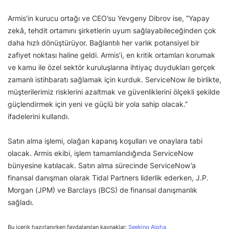
Armis’in kurucu ortağı ve CEO’su Yevgeny Dibrov ise, “Yapay
zekâ, tehdit ortamını şirketlerin uyum sağlayabileceğinden çok
daha hızlı dönüştürüyor. Bağlantılı her varlık potansiyel bir
zafiyet noktası haline geldi. Armis’i, en kritik ortamları korumak
ve kamu ile özel sektör kuruluşlarına ihtiyaç duydukları gerçek
zamanlı istihbaratı sağlamak için kurduk. ServiceNow ile birlikte,
müşterilerimiz risklerini azaltmak ve güvenliklerini ölçekli şekilde
güçlendirmek için yeni ve güçlü bir yola sahip olacak.”
ifadelerini kullandı.
Satın alma işlemi, olağan kapanış koşulları ve onaylara tabi
olacak. Armis ekibi, işlem tamamlandığında ServiceNow
bünyesine katılacak. Satın alma sürecinde ServiceNow’a
finansal danışman olarak Tidal Partners liderlik ederken, J.P.
Morgan (JPM) ve Barclays (BCS) de finansal danışmanlık
sağladı.
Bu içerik hazırlanırken faydalanılan kaynaklar:
Seeking Alpha