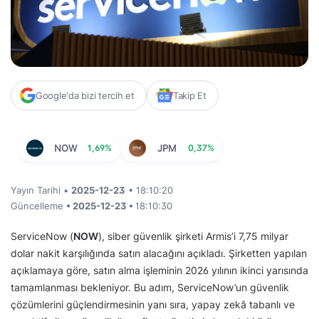
Google'da bizi tercih et
Takip Et
NOW
1,69%
JPM
0,37%
Yayın Tarihi •
2025-12-23
• 18:10:20
Güncelleme
• 2025-12-23 •
18:10:30
ServiceNow (
NOW
), siber güvenlik şirketi Armis’i 7,75 milyar
dolar nakit karşılığında satın alacağını açıkladı. Şirketten yapılan
açıklamaya göre, satın alma işleminin 2026 yılının ikinci yarısında
tamamlanması bekleniyor. Bu adım, ServiceNow’un güvenlik
çözümlerini güçlendirmesinin yanı sıra, yapay zekâ tabanlı ve