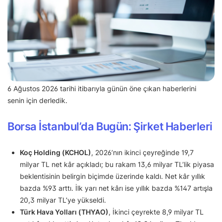
6 Ağustos 2026 tarihi itibarıyla günün öne çıkan haberlerini
senin için derledik.
Borsa İstanbul’da Bugün: Şirket Haberleri
Koç Holding (KCHOL)
, 2026’nın ikinci çeyreğinde 19,7
milyar TL net kâr açıkladı; bu rakam 13,6 milyar TL’lik piyasa
beklentisinin belirgin biçimde üzerinde kaldı. Net kâr yıllık
bazda %93 arttı. İlk yarı net kârı ise yıllık bazda %147 artışla
20,3 milyar TL’ye yükseldi.
Türk Hava Yolları (THYAO)
, İkinci çeyrekte 8,9 milyar TL