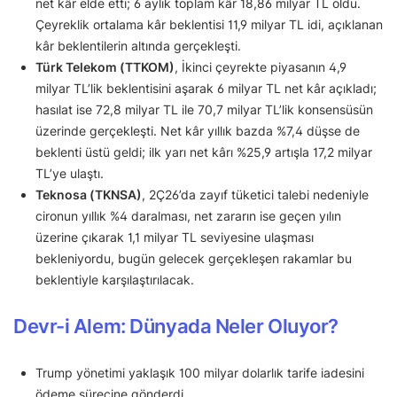
net kâr elde etti; 6 aylık toplam kâr 18,86 milyar TL oldu.
Çeyreklik ortalama kâr beklentisi 11,9 milyar TL idi, açıklanan
kâr beklentilerin altında gerçekleşti.
Türk Telekom (TTKOM)
, İkinci çeyrekte piyasanın 4,9
milyar TL’lik beklentisini aşarak 6 milyar TL net kâr açıkladı;
hasılat ise 72,8 milyar TL ile 70,7 milyar TL’lik konsensüsün
üzerinde gerçekleşti. Net kâr yıllık bazda %7,4 düşse de
beklenti üstü geldi; ilk yarı net kârı %25,9 artışla 17,2 milyar
TL’ye ulaştı.
Teknosa (TKNSA)
, 2Ç26’da zayıf tüketici talebi nedeniyle
cironun yıllık %4 daralması, net zararın ise geçen yılın
üzerine çıkarak 1,1 milyar TL seviyesine ulaşması
bekleniyordu, bugün gelecek gerçekleşen rakamlar bu
beklentiyle karşılaştırılacak.
Devr-i Alem: Dünyada Neler Oluyor?
Trump yönetimi yaklaşık 100 milyar dolarlık tarife iadesini
ödeme sürecine gönderdi.