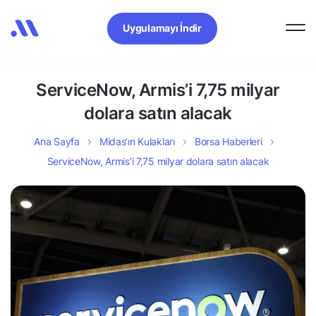
Uygulamayı İndir
ServiceNow, Armis’i 7,75 milyar
dolara satın alacak
Ana Sayfa
Midas’ın Kulakları
Borsa Haberleri
ServiceNow, Armis’i 7,75 milyar dolara satın alacak