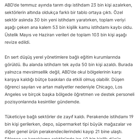
ABD’de temmuz ayında tarım dışı istihdam 23 bin kişi azalırken,
sektörlerin altında oldukça farklı bir tablo ortaya çıktı. Özel
sektör aslında 30 bin yeni istihdam yaratırken, toplam veriyi
aşağı çeken ana kalem 53 bin kişilik kamu istihdamı kaybı oldu.
Üstelik Mayıs ve Haziran verileri de toplam 103 bin kişi aşağı
revize edildi.
En sert düşüş yerel yönetimlere bağlı eğitim kurumlarında
görüldü. Bu alanda istihdam tek ayda 50 bin kişi azaldı. Burada
yalnızca mevsimsellik değil, ABD’de okul bölgelerinin karşı
karşıya kaldığı bütçe baskıları da etkili olmuş olabilir. Düşen
öğrenci sayıları ve artan maliyetler nedeniyle Chicago, Los
Angeles ve birçok başka bölgede öğretmen ve destek personeli
pozisyonlarında kesintiler gündemde.
Tüketiciye bağlı sektörler de zayıf kaldı. Perakende istihdamı 19
bin kişi gerilerken, depo, süpermarket tipi büyük mağazalar ve
diğer genel ürün perakendecilerindeki kayıp 21 bine ulaştı.
Eğlence ve konaklama sektöründe ise 40 bin kişilik düşüş