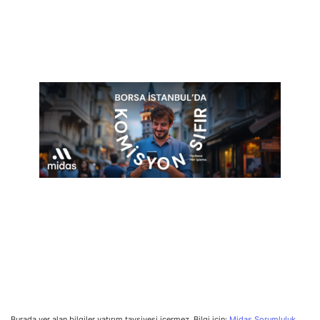
Burada yer alan bilgiler yatırım tavsiyesi içermez. Bilgi için:
Midas Sorumluluk