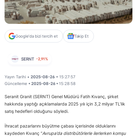
Google'da bizi tercih et
Takip Et
SERNT
-2,91%
Yayın Tarihi •
2025-08-26
• 15:27:57
Güncelleme
• 2025-08-26 •
15:28:58
Seranit Granit (SERNT) Genel Müdürü Fatih Kıvanç, şirket
hakkında yaptığı açıklamalarda 2025 yılı için 3,2 milyar TL’lik
satış hedefleri olduğunu söyledi.
İhracat pazarlarını büyütme çabası içerisinde olduklarını
kaydeden Kıvanç “
Avrupa’da distribütörlerle ilerlerken komşu