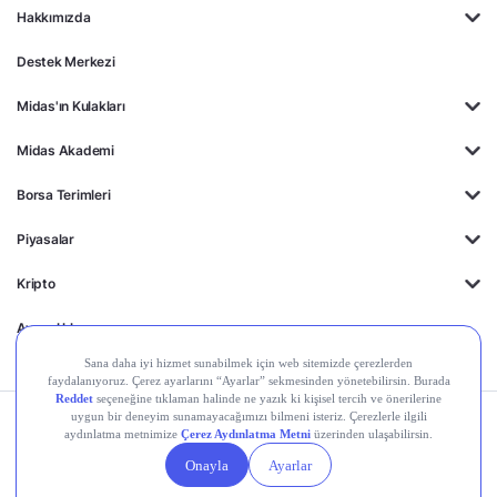
Hakkımızda
Destek Merkezi
Midas'ın Kulakları
Midas Akademi
Borsa Terimleri
Piyasalar
Kripto
Ayrıcalıklar
Kişisel Verilerin
Gizlilik
Yasal
Çerez
Korunması
Politikası
Duyurular
Ayarları
© 2026 Midas Finansal Teknolojiler A.Ş. Tüm hakları saklıdır.