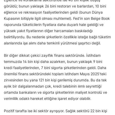
görüldü; bunun yaklaşık 26 bini restoran ve barlardan, 10 bini
eğlence ve rekreasyon faaliyetlerinden geldi (bunun Dünya
Kupasının bitişiyle ilgili olması muhtemel). Fed’in son Beige Book
raporunda tüketicilerin fiyatlara daha duyarlı hale geldiği ve
yüksek yakıt fiyatlarının diğer harcamaları baskıladığı
belirtiliyordu. Bu nedenle şirketlerin özellikle isteğe bağlı tüketim
alanlarında işe alımı daha temkinli yürütmesi şaşırtıcı değil.
Bir diğer dikkat çekici zayıflık finans sektöründe. İstihdam
temmuzda 14 bin kişi daha azalırken, bunun yaklaşık 9 bini
kredi faaliyetlerinden, 7 bini sigorta şirketlerinden geldi. Daha
önemlisi finans sektöründeki toplam istihdam Mayıs 2025’teki
zirvesinden bu yana 121 bin kişi gerilemiş durumda. Bu da tek
aylık bir dalgalanmadan çok, kredi talebinin ılımlı seyrettiği
ortamda bankaların ve sigorta şirketlerinin maliyet kontrolü ve
verimlilik odaklı hareket ettiğine işaret ediyor olabilir.
Pozitif tarafta ise iki sektör ayrışıyor. Sağlık sektörü 22 bin kişi