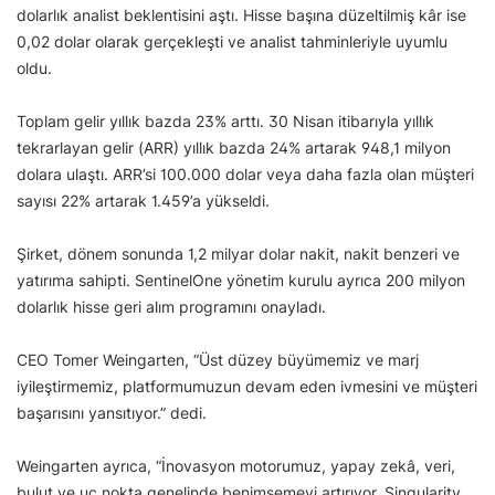
dolarlık analist beklentisini aştı. Hisse başına düzeltilmiş kâr ise
0,02 dolar olarak gerçekleşti ve analist tahminleriyle uyumlu
oldu.
Toplam gelir yıllık bazda 23% arttı. 30 Nisan itibarıyla yıllık
tekrarlayan gelir (ARR) yıllık bazda 24% artarak 948,1 milyon
dolara ulaştı. ARR’si 100.000 dolar veya daha fazla olan müşteri
sayısı 22% artarak 1.459’a yükseldi.
Şirket, dönem sonunda 1,2 milyar dolar nakit, nakit benzeri ve
yatırıma sahipti. SentinelOne yönetim kurulu ayrıca 200 milyon
dolarlık hisse geri alım programını onayladı.
CEO Tomer Weingarten, “Üst düzey büyümemiz ve marj
iyileştirmemiz, platformumuzun devam eden ivmesini ve müşteri
başarısını yansıtıyor.” dedi.
Weingarten ayrıca, “İnovasyon motorumuz, yapay zekâ, veri,
bulut ve uç nokta genelinde benimsemeyi artırıyor. Singularity