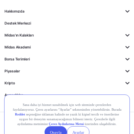
Hakkımızda
Destek Merkezi
Midas'ın Kulakları
Midas Akademi
Borsa Terimleri
Piyasalar
Kripto
Ayrıcalıklar
Kişisel Verilerin
Gizlilik
Yasal
Çerez
Korunması
Politikası
Duyurular
Ayarları