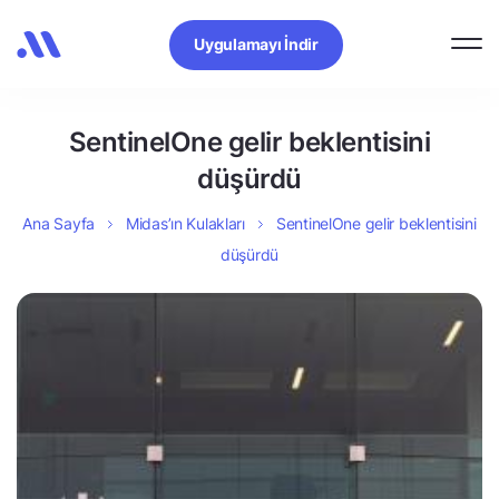
Uygulamayı İndir
SentinelOne gelir beklentisini
düşürdü
Ana Sayfa
Midas’ın Kulakları
SentinelOne gelir beklentisini
düşürdü