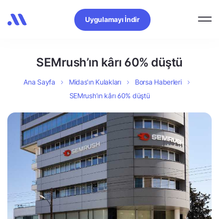
Uygulamayı İndir
SEMrush’ın kârı 60% düştü
Ana Sayfa
Midas’ın Kulakları
Borsa Haberleri
SEMrush’ın kârı 60% düştü