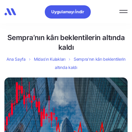
Uygulamayı İndir
Sempra’nın kârı beklentilerin altında
kaldı
Ana Sayfa
Midas’ın Kulakları
Sempra’nın kârı beklentilerin
altında kaldı