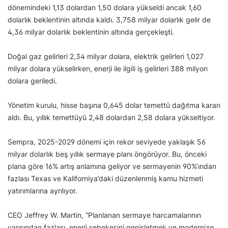
dönemindeki 1,13 dolardan 1,50 dolara yükseldi ancak 1,60
dolarlık beklentinin altında kaldı. 3,758 milyar dolarlık gelir de
4,36 milyar dolarlık beklentinin altında gerçekleşti.
Doğal gaz gelirleri 2,34 milyar dolara, elektrik gelirleri 1,027
milyar dolara yükselirken, enerji ile ilgili iş gelirleri 388 milyon
dolara geriledi.
Yönetim kurulu, hisse başına 0,645 dolar temettü dağıtma kararı
aldı. Bu, yıllık temettüyü 2,48 dolardan 2,58 dolara yükseltiyor.
Sempra, 2025-2029 dönemi için rekor seviyede yaklaşık 56
milyar dolarlık beş yıllık sermaye planı öngörüyor. Bu, önceki
plana göre 16% artış anlamına geliyor ve sermayenin 90%’ından
fazlası Texas ve Kaliforniya’daki düzenlenmiş kamu hizmeti
yatırımlarına ayrılıyor.
CEO Jeffrey W. Martin, “Planlanan sermaye harcamalarının
yarısından fazlası, enerji şebekesini genişletmek ve modernize