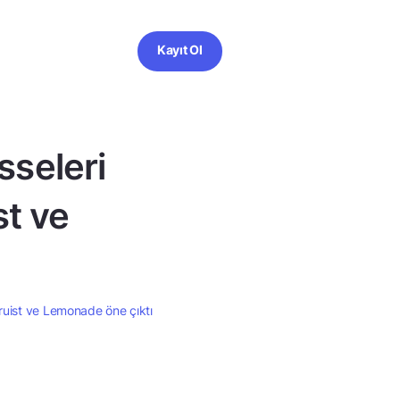
Kayıt Ol
sseleri
st ve
Truist ve Lemonade öne çıktı