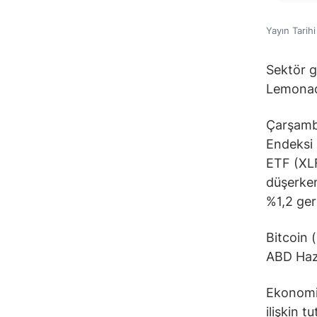
Yayın Tarih
Sektör g
Lemonad
Çarşamba
Endeksi 
ETF (XLF
düşerken
%1,2 geri
Bitcoin 
ABD Hazi
Ekonomi 
ilişkin t