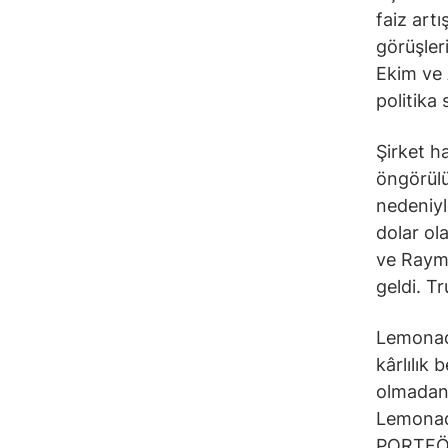
faiz artı
görüşler
Ekim ve A
politika
Şirket h
öngörülü
nedeniyl
dolar ol
ve Raymo
geldi. Tr
Lemonade
kârlılık 
olmadan 
Lemonad
PORTFÖY 