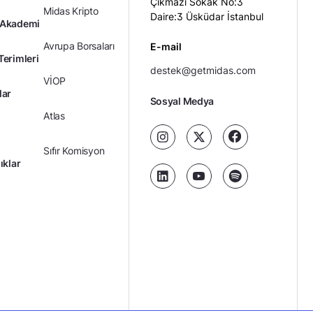
Çıkmazı Sokak No:3
Midas Kripto
Daire:3 Üsküdar İstanbul
 Akademi
Avrupa Borsaları
E-mail
Terimleri
destek@getmidas.com
VİOP
lar
Sosyal Medya
Atlas
Sıfır Komisyon
ıklar
Kredili Yatırım
Ücretler
Kariyer