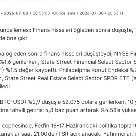
i •
2026-07-08
• 20:53:08
•
Güncelleme
• 2026-07-08 •
20:53:11
üncellemesi: Finans hisseleri öğleden sonra düşüşte, 
e öne çıktı
 öğleden sonra finans hisseleri düşüşteydi; NYSE F
%1,6 gerilerken, State Street Financial Select Sector
) %1,5 değer kaybetti. Philadelphia Konut Endeksi %
, State Street Real Estate Select Sector SPDR ETF (
ledi.
(BTC-USD) %2,9 düşüşle 62.075 dolara gerilerken, 10 yı
ne tahvili getirisi 4,8 baz puan artarak %4,58’e yükse
cephesinde, Fed’in 16-17 Haziran’daki politika toplant
utanaklar saat 21.00’de (TSİ) açıklanacak. Yatırımcılar,