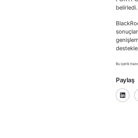
belirled
BlackRoc
sonuçlar
genişlem
desteklen
Bu içerik hazı
Paylaş