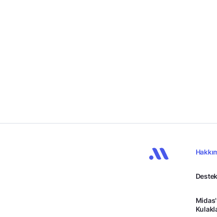
Hakkı
Destek
Midas'
Kulakl