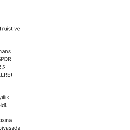
Truist ve
inans
 SPDR
2,9
XLRE)
llık
ldi.
ısına
 piyasada