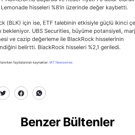
i. Lemonade hisseleri %8’in üzerinde değer kaybetti.
k (BLK) için ise, ETF talebinin etkisiyle güçlü ikinci ç
ı bekleniyor. UBS Securities, büyüme potansiyeli, mar
esi ve cazip değerleme ile BlackRock hisselerinin
diğini belirtti. BlackRock hisseleri %2,1 geriledi.
rlanırken faydalanılan kaynaklar:
MT Newswires
Benzer Bültenler