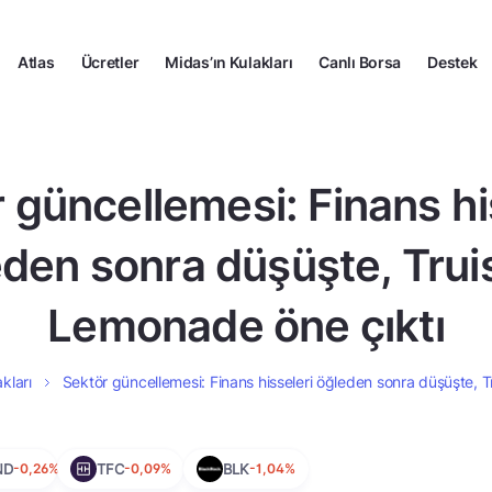
Atlas
Ücretler
Midas’ın Kulakları
Canlı Borsa
Destek
 güncellemesi: Finans hi
den sonra düşüşte, Trui
Lemonade öne çıktı
kları
Sektör güncellemesi: Finans hisseleri öğleden sonra düşüşte, 
ND
-0,26%
TFC
-0,09%
BLK
-1,04%