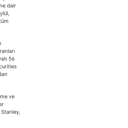
ne dair
lül,
 tüm
m
ranları
atı 56
curities
dan
üme ve
er
 Stanley,