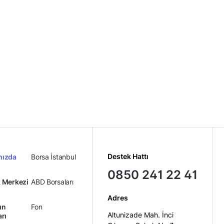
Destek Hattı
mızda
Borsa İstanbul
0850 241 22 41
 Merkezi
ABD Borsaları
Adres
ın
Fon
Altunizade Mah. İnci
arı