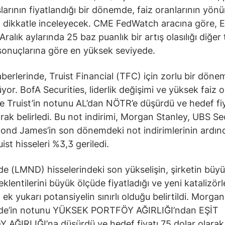
şlarının fiyatlandığı bir dönemde, faiz oranlarının yönü
i dikkatle inceleyecek. CME FedWatch aracına göre, Ey
ralık aylarında 25 baz puanlık bir artış olasılığı diğer
 sonuçlarına göre en yüksek seviyede.
aberlerinde, Truist Financial (TFC) için zorlu bir döne
yor. BofA Securities, liderlik değişimi ve yüksek faiz o
e Truist’in notunu AL’dan NÖTR’e düşürdü ve hedef fiy
arak belirledi. Bu not indirimi, Morgan Stanley, UBS Se
nd James’in son dönemdeki not indirimlerinin ardın
uist hisseleri %3,3 geriledi.
 (LMND) hisselerindeki son yükselişin, şirketin büy
beklentilerini büyük ölçüde fiyatladığı ve yeni katalizörl
ek yukarı potansiyelin sınırlı olduğu belirtildi. Morgan
e’in notunu YÜKSEK PORTFÖY AĞIRLIĞI’ndan EŞİT
AĞIRLIĞI’na düşürdü ve hedef fiyatı 75 dolar olarak