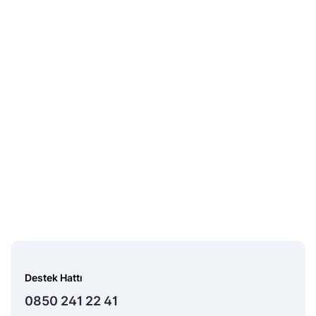
Midas Sorumluluk
Beyanı
Destek Hattı
0850 241 22 41