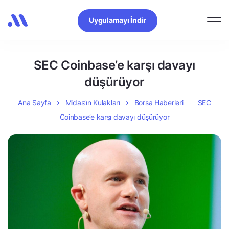
Uygulamayı İndir
SEC Coinbase’e karşı davayı
düşürüyor
Ana Sayfa
Midas’ın Kulakları
Borsa Haberleri
SEC
Coinbase’e karşı davayı düşürüyor