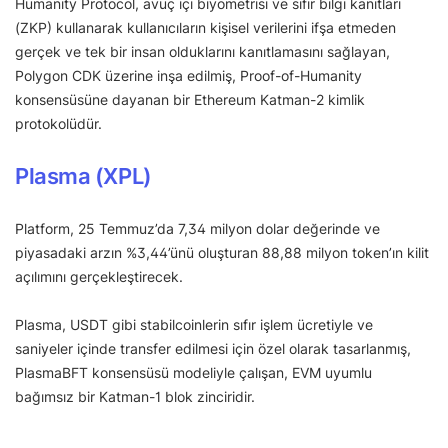
Humanity Protocol, avuç içi biyometrisi ve sıfır bilgi kanıtları
(ZKP) kullanarak kullanıcıların kişisel verilerini ifşa etmeden
gerçek ve tek bir insan olduklarını kanıtlamasını sağlayan,
Polygon CDK üzerine inşa edilmiş, Proof-of-Humanity
konsensüsüne dayanan bir Ethereum Katman-2 kimlik
protokolüdür.
Plasma (XPL)
Platform, 25 Temmuz’da 7,34 milyon dolar değerinde ve
piyasadaki arzın %3,44’ünü oluşturan 88,88 milyon token’ın kilit
açılımını gerçekleştirecek.
Plasma, USDT gibi stabilcoinlerin sıfır işlem ücretiyle ve
saniyeler içinde transfer edilmesi için özel olarak tasarlanmış,
PlasmaBFT konsensüsü modeliyle çalışan, EVM uyumlu
bağımsız bir Katman-1 blok zinciridir.