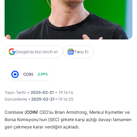
Google'da bizi tercih et
Takip Et
COIN
2,99%
Yayın Tarihi •
2025-02-21
• 19:16:14
Güncelleme
• 2025-02-21 •
19:16:25
Coinbase (
COIN
) CEO’su Brian Armstrong, Menkul Kıymetler ve
Borsa Komisyonu’nun (SEC) şirkete karşı açtığı davayı tamamen
geri çekmeye karar verdiğini açıkladı.