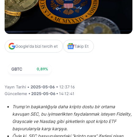
Google'da bizi tercih et
Takip Et
GBTC
0,89%
Yayın Tarihi •
2025-05-06
• 12:37:16
Güncelleme
• 2025-05-06 •
14:12:41
Trump’ın başkanlığıyla daha kripto dostu bir ortama
kavuşan SEC, bu iyimserlikten faydalanmak isteyen Fidelity,
Grayscale ve Nasdaq gibi şirketlerin spot kripto ETF
başvurularıyla karşı karşıya.
Öyle ki, SEC başvurularındaki “kripto para” ifadesi nisan