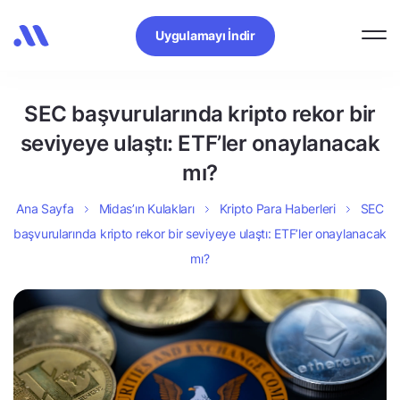
Uygulamayı İndir
SEC başvurularında kripto rekor bir
seviyeye ulaştı: ETF’ler onaylanacak
mı?
Ana Sayfa
Midas’ın Kulakları
Kripto Para Haberleri
SEC
başvurularında kripto rekor bir seviyeye ulaştı: ETF’ler onaylanacak
mı?