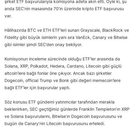
şirket ETF başvurularıyla komisyona adeta akın etti. Öyle ki, şu
anda SEC’nin masasında 70’in üzerinde kripto ETF başvurusu
var.
Hâlihazırda BTC ve ETH ETF’leri sunan Grayscale, BlackRock ve
Fidelity gibi büyük isimlerin yanı sıra VanEck, Canary ve Bitwise
gibi isimler şimdi SEC’den onay bekliyor.
Komisyonun inceleme sürecinde olduğu ETF’ler arasında da
Solana, XRP, Polkadot, Hedera, Cardano, Litecoin gibi güçlü
altcoin’lere bağlı fonlar öne çıkıyor. Ancak bazı şirketler
Dogecoin, official Trump ve Bonk gibi değeri memecoin’lere
bağlı ETF’ler için başvurular yaptı.
Söz konusu ETF gündemi yatırımcılar tarafından merakla
beklenirken, SEC geçtiğimiz günlerde Franklin Templeton’ın XRP
ve Solana başvurularını, Bitwise’ın Dogecoin başvurusunu ve
bugün de Canary’nin Litecoin başvurusunu erteledi.