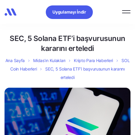
Uygulamayı İndir
SEC, 5 Solana ETF’i başvurusunun
kararını erteledi
Ana Sayfa
Midas’ın Kulakları
Kripto Para Haberleri
SOL
Coin Haberleri
SEC, 5 Solana ETF’i başvurusunun kararını
erteledi