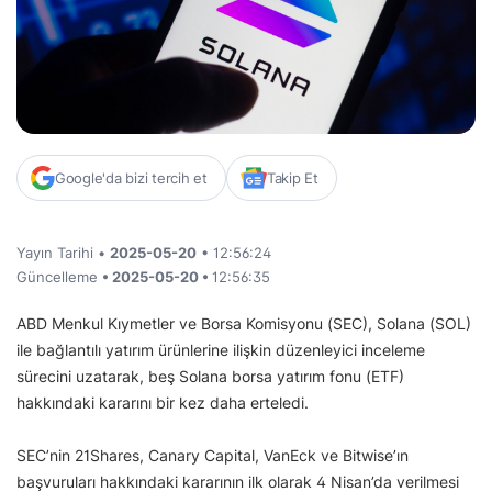
Google'da bizi tercih et
Takip Et
Yayın Tarihi •
2025-05-20
• 12:56:24
Güncelleme
• 2025-05-20 •
12:56:35
ABD Menkul Kıymetler ve Borsa Komisyonu (SEC), Solana (SOL)
ile bağlantılı yatırım ürünlerine ilişkin düzenleyici inceleme
sürecini uzatarak, beş Solana borsa yatırım fonu (ETF)
hakkındaki kararını bir kez daha erteledi.
SEC’nin 21Shares, Canary Capital, VanEck ve Bitwise’ın
başvuruları hakkındaki kararının ilk olarak 4 Nisan’da verilmesi