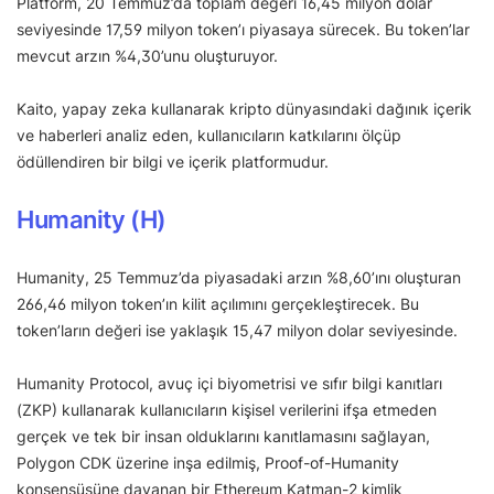
Platform, 20 Temmuz’da toplam değeri 16,45 milyon dolar
seviyesinde 17,59 milyon token’ı piyasaya sürecek. Bu token’lar
mevcut arzın %4,30’unu oluşturuyor.
Kaito, yapay zeka kullanarak kripto dünyasındaki dağınık içerik
ve haberleri analiz eden, kullanıcıların katkılarını ölçüp
ödüllendiren bir bilgi ve içerik platformudur.
Humanity (H)
Humanity, 25 Temmuz’da piyasadaki arzın %8,60’ını oluşturan
266,46 milyon token’ın kilit açılımını gerçekleştirecek. Bu
token’ların değeri ise yaklaşık 15,47 milyon dolar seviyesinde.
Humanity Protocol, avuç içi biyometrisi ve sıfır bilgi kanıtları
(ZKP) kullanarak kullanıcıların kişisel verilerini ifşa etmeden
gerçek ve tek bir insan olduklarını kanıtlamasını sağlayan,
Polygon CDK üzerine inşa edilmiş, Proof-of-Humanity
konsensüsüne dayanan bir Ethereum Katman-2 kimlik