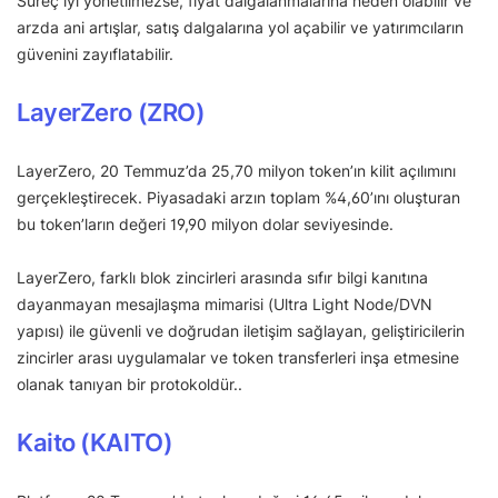
Süreç iyi yönetilmezse, fiyat dalgalanmalarına neden olabilir ve
arzda ani artışlar, satış dalgalarına yol açabilir ve yatırımcıların
güvenini zayıflatabilir.
LayerZero (ZRO)
LayerZero, 20 Temmuz’da 25,70 milyon token’ın kilit açılımını
gerçekleştirecek. Piyasadaki arzın toplam %4,60’ını oluşturan
bu token’ların değeri 19,90 milyon dolar seviyesinde.
LayerZero, farklı blok zincirleri arasında sıfır bilgi kanıtına
dayanmayan mesajlaşma mimarisi (Ultra Light Node/DVN
yapısı) ile güvenli ve doğrudan iletişim sağlayan, geliştiricilerin
zincirler arası uygulamalar ve token transferleri inşa etmesine
olanak tanıyan bir protokoldür..
Kaito (KAITO)