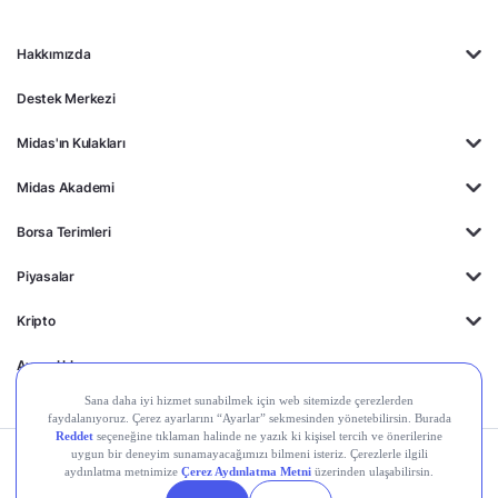
Hakkımızda
Destek Merkezi
Midas'ın Kulakları
Midas Akademi
Borsa Terimleri
Piyasalar
Kripto
Ayrıcalıklar
Kişisel Verilerin
Gizlilik
Yasal
Çerez
Korunması
Politikası
Duyurular
Ayarları