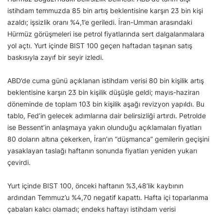
istihdam temmuzda 85 bin artış beklentisine karşın 23 bin kişi
azaldı; işsizlik oranı %4,1’e geriledi. İran-Umman arasındaki
Hürmüz görüşmeleri ise petrol fiyatlarında sert dalgalanmalara
yol açtı. Yurt içinde BIST 100 geçen haftadan taşınan satış
baskısıyla zayıf bir seyir izledi.
ABD’de cuma günü açıklanan istihdam verisi 80 bin kişilik artış
beklentisine karşın 23 bin kişilik düşüşle geldi; mayıs-haziran
döneminde de toplam 103 bin kişilik aşağı revizyon yapıldı. Bu
tablo, Fed’in gelecek adımlarına dair belirsizliği artırdı. Petrolde
ise Bessent’in anlaşmaya yakın olunduğu açıklamaları fiyatları
80 doların altına çekerken, İran’ın “düşmanca” gemilerin geçişini
yasaklayan taslağı haftanın sonunda fiyatları yeniden yukarı
çevirdi.
Yurt içinde BIST 100, önceki haftanın %3,48’lik kaybının
ardından Temmuz’u %4,70 negatif kapattı. Hafta içi toparlanma
çabaları kalıcı olamadı; endeks haftayı istihdam verisi