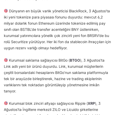
Dünyanın en büyük varlık yöneticisi BlackRock, 3 Ağustos’ta
iki yeni tokenize para piyasası fonunu duyurdu: mevcut 6,2
milyar dolarlık fonun Ethereum üzerinde tokenize edilmiş pay
sınıfı olan BSTBL’de transfer acenteliğini BNY üstlenirken,
kurumsal yatırımcılara yönelik çok zincirli yeni fon BRSRV’de bu
rolü Securitize yürütüyor. Her iki fon da stablecoin ihraççıları için
uygun rezerv varlığı olmayı hedefliyor.
Kurumsal saklama sağlayıcısı BitGo (
BTGO
), 3 Ağustos’ta
Link adlı yeni bir ürünü duyurdu. Link, kurumsal müşterilerin
çeşitli borsalardaki hesaplarını BitGo’nun saklama platformuyla
tek bir arayüzde birleştirerek, hazine ve trading ekiplerinin
varlıklarını tek noktadan görüntüleyip yönetmesine imkân
tanıyor.
Kurumsal blok zinciri altyapı sağlayıcısı Ripple (
XRP
), 3
Ağustos’ta İngiltere merkezli ZILO ve Licuido şirketlerine