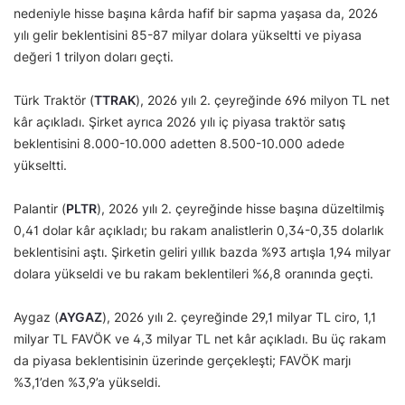
nedeniyle hisse başına kârda hafif bir sapma yaşasa da, 2026
yılı gelir beklentisini 85-87 milyar dolara yükseltti ve piyasa
değeri 1 trilyon doları geçti.
Türk Traktör (
TTRAK
), 2026 yılı 2. çeyreğinde 696 milyon TL net
kâr açıkladı. Şirket ayrıca 2026 yılı iç piyasa traktör satış
beklentisini 8.000-10.000 adetten 8.500-10.000 adede
yükseltti.
Palantir (
PLTR
), 2026 yılı 2. çeyreğinde hisse başına düzeltilmiş
0,41 dolar kâr açıkladı; bu rakam analistlerin 0,34-0,35 dolarlık
beklentisini aştı. Şirketin geliri yıllık bazda %93 artışla 1,94 milyar
dolara yükseldi ve bu rakam beklentileri %6,8 oranında geçti.
Aygaz (
AYGAZ
), 2026 yılı 2. çeyreğinde 29,1 milyar TL ciro, 1,1
milyar TL FAVÖK ve 4,3 milyar TL net kâr açıkladı. Bu üç rakam
da piyasa beklentisinin üzerinde gerçekleşti; FAVÖK marjı
%3,1’den %3,9’a yükseldi.