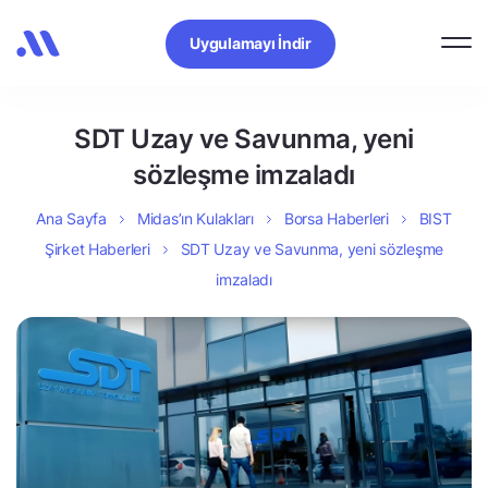
Uygulamayı İndir
SDT Uzay ve Savunma, yeni
sözleşme imzaladı
Ana Sayfa
Midas’ın Kulakları
Borsa Haberleri
BIST
Şirket Haberleri
SDT Uzay ve Savunma, yeni sözleşme
imzaladı