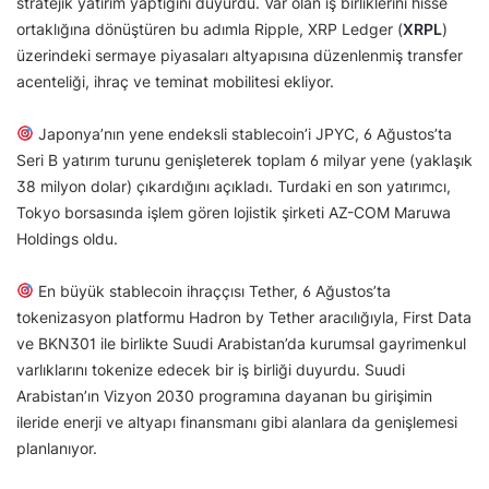
stratejik yatırım yaptığını duyurdu. Var olan iş birliklerini hisse
ortaklığına dönüştüren bu adımla Ripple, XRP Ledger (
XRPL
)
üzerindeki sermaye piyasaları altyapısına düzenlenmiş transfer
acenteliği, ihraç ve teminat mobilitesi ekliyor.
Japonya’nın yene endeksli stablecoin’i JPYC, 6 Ağustos’ta
Seri B yatırım turunu genişleterek toplam 6 milyar yene (yaklaşık
38 milyon dolar) çıkardığını açıkladı. Turdaki en son yatırımcı,
Tokyo borsasında işlem gören lojistik şirketi AZ-COM Maruwa
Holdings oldu.
En büyük stablecoin ihraççısı Tether, 6 Ağustos’ta
tokenizasyon platformu Hadron by Tether aracılığıyla, First Data
ve BKN301 ile birlikte Suudi Arabistan’da kurumsal gayrimenkul
varlıklarını tokenize edecek bir iş birliği duyurdu. Suudi
Arabistan’ın Vizyon 2030 programına dayanan bu girişimin
ileride enerji ve altyapı finansmanı gibi alanlara da genişlemesi
planlanıyor.