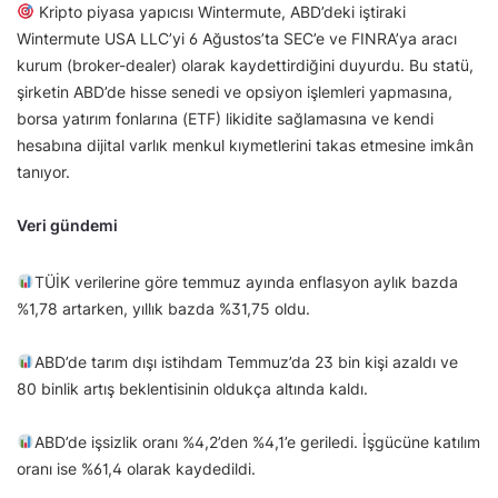
Kripto piyasa yapıcısı Wintermute, ABD’deki iştiraki
Wintermute USA LLC’yi 6 Ağustos’ta SEC’e ve FINRA’ya aracı
kurum (broker-dealer) olarak kaydettirdiğini duyurdu. Bu statü,
şirketin ABD’de hisse senedi ve opsiyon işlemleri yapmasına,
borsa yatırım fonlarına (ETF) likidite sağlamasına ve kendi
hesabına dijital varlık menkul kıymetlerini takas etmesine imkân
tanıyor.
Veri gündemi
TÜİK verilerine göre temmuz ayında enflasyon aylık bazda
%1,78 artarken, yıllık bazda %31,75 oldu.
ABD’de tarım dışı istihdam Temmuz’da 23 bin kişi azaldı ve
80 binlik artış beklentisinin oldukça altında kaldı.
ABD’de işsizlik oranı %4,2’den %4,1’e geriledi. İşgücüne katılım
oranı ise %61,4 olarak kaydedildi.