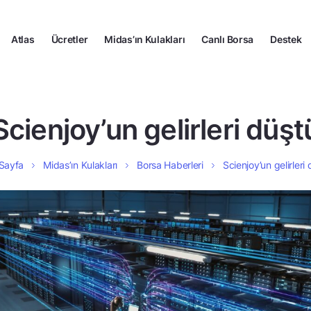
Atlas
Ücretler
Midas’ın Kulakları
Canlı Borsa
Destek
Scienjoy’un gelirleri düşt
Sayfa
Midas’ın Kulakları
Borsa Haberleri
Scienjoy’un gelirleri