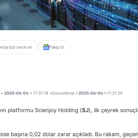
'da bizi tercih et
Takip Et
i •
2025-06-04
• 17:31:18
•
Güncelleme
• 2025-06-04 •
17:31:29
yın platformu Scienjoy Holding (
SJ
), ilk çeyrek sonuçl
hisse başına 0,02 dolar zarar açıkladı. Bu rakam, geçen 