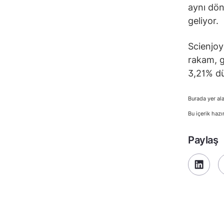
aynı dön
geliyor.
Scienjoy
rakam, g
3,21% dü
Burada yer ala
Bu içerik hazı
Paylaş