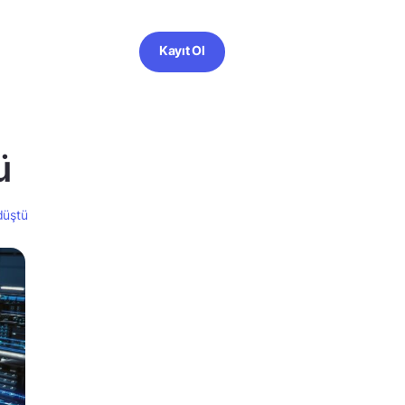
Kayıt Ol
ü
 düştü