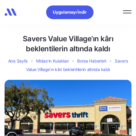
Uygulamayı İndir
Savers Value Village’ın kârı
beklentilerin altında kaldı
Ana Sayfa
Midas’ın Kulakları
Borsa Haberleri
Savers
Value Village’ın kârı beklentilerin altında kaldı