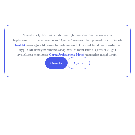
Devr-i Alem: Dünyada Neler Oluyor?