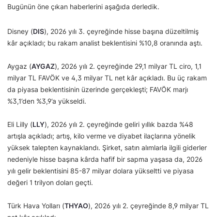
Bugünün öne çıkan haberlerini aşağıda derledik.
Disney (
DIS
), 2026 yılı 3. çeyreğinde hisse başına düzeltilmiş
kâr açıkladı; bu rakam analist beklentisini %10,8 oranında aştı.
Aygaz (
AYGAZ
), 2026 yılı 2. çeyreğinde 29,1 milyar TL ciro, 1,1
milyar TL FAVÖK ve 4,3 milyar TL net kâr açıkladı. Bu üç rakam
da piyasa beklentisinin üzerinde gerçekleşti; FAVÖK marjı
%3,1’den %3,9’a yükseldi.
Eli Lilly (
LLY
), 2026 yılı 2. çeyreğinde geliri yıllık bazda %48
artışla açıkladı; artış, kilo verme ve diyabet ilaçlarına yönelik
yüksek talepten kaynaklandı. Şirket, satın alımlarla ilgili giderler
nedeniyle hisse başına kârda hafif bir sapma yaşasa da, 2026
yılı gelir beklentisini 85-87 milyar dolara yükseltti ve piyasa
değeri 1 trilyon doları geçti.
Türk Hava Yolları (
THYAO
), 2026 yılı 2. çeyreğinde 8,9 milyar TL