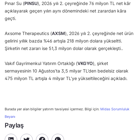
Pınar Su (
PINSU
), 2026 yılı 2. çeyreğinde 76 milyon TL net kâr
açıklayarak geçen yılın aynı dönemindeki net zarardan kâra
geçti.
Axsome Therapeutics (
AXSM
), 2026 yılı 2. çeyreğinde net ürün
gelirini yıllık bazda %46 artışla 218 milyon dolara yükseltti.
Şirketin net zararı ise 51,3 milyon dolar olarak gerçekleşti..
Vakıf Gayrimenkul Yatırım Ortaklığı (
VKGYO
), şirket
sermayesinin 10 Ağustos’ta 3,5 milyar TL’den bedelsiz olarak
475 milyon TL artışla 4 milyar TL’ye yükseltileceğini açıkladı.
Burada yer alan bilgiler yatırım tavsiyesi içermez. Bilgi için:
Midas Sorumluluk
Beyanı
Paylaş