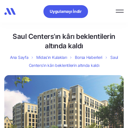
Uygulamayı İndir
Saul Centers’ın kârı beklentilerin
altında kaldı
Ana Sayfa
Midas’ın Kulakları
Borsa Haberleri
Saul
Centers’ın kârı beklentilerin altında kaldı