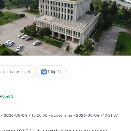
'da bizi tercih et
Takip Et
A
0,40%
i •
2026-05-04
• 10:20:58
•
Güncelleme
• 2026-05-04 •
10:21:07