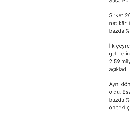
Sasa Pol
Şirket 2
net kârı 
bazda %7 
İlk çeyr
gelirleri
2,59 mil
açıkladı
Aynı dön
oldu. Esa
bazda %1
önceki ç