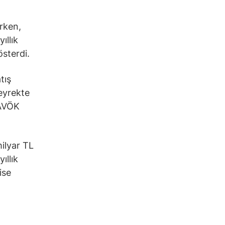
erken,
ıllık
österdi.
tış
çeyrekte
FAVÖK
milyar TL
ıllık
ise