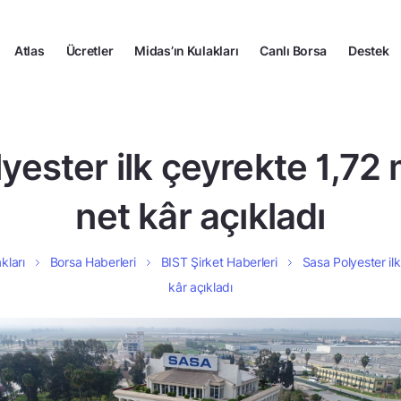
Atlas
Ücretler
Midas’ın Kulakları
Canlı Borsa
Destek
yester ilk çeyrekte 1,72 
net kâr açıkladı
kları
Borsa Haberleri
BIST Şirket Haberleri
Sasa Polyester il
kâr açıkladı