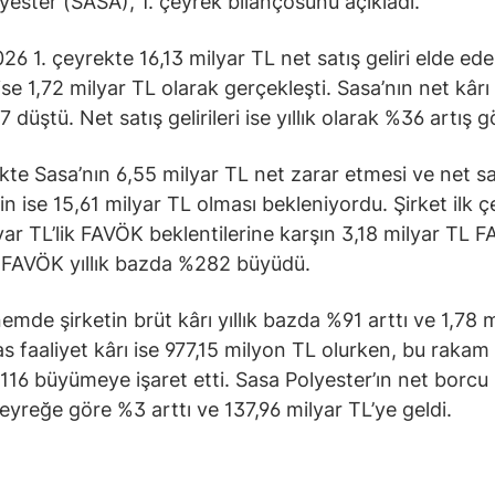
yester (SASA), 1. çeyrek bilançosunu açıkladı.
026 1. çeyrekte 16,13 milyar TL net satış geliri elde ed
ise 1,72 milyar TL olarak gerçekleşti. Sasa’nın net kârı y
düştü. Net satış gelirileri ise yıllık olarak %36 artış g
ekte Sasa’nın 6,55 milyar TL net zarar etmesi ve net sa
nin ise 15,61 milyar TL olması bekleniyordu. Şirket ilk 
yar TL’lik FAVÖK beklentilerine karşın 3,18 milyar TL 
. FAVÖK yıllık bazda %282 büyüdü.
emde şirketin brüt kârı yıllık bazda %91 arttı ve 1,78 
s faaliyet kârı ise 977,15 milyon TL olurken, bu rakam y
16 büyümeye işaret etti. Sasa Polyester’ın net borcu 
eyreğe göre %3 arttı ve 137,96 milyar TL’ye geldi.