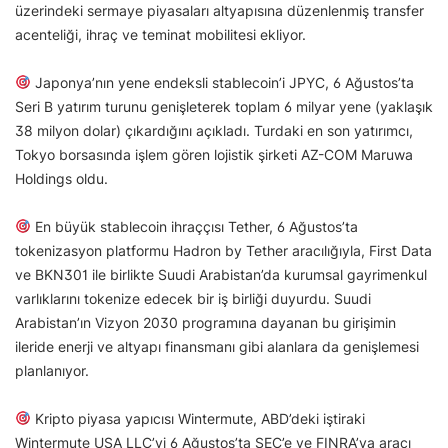
üzerindeki sermaye piyasaları altyapısına düzenlenmiş transfer
acenteliği, ihraç ve teminat mobilitesi ekliyor.
Japonya’nın yene endeksli stablecoin’i JPYC, 6 Ağustos’ta
Seri B yatırım turunu genişleterek toplam 6 milyar yene (yaklaşık
38 milyon dolar) çıkardığını açıkladı. Turdaki en son yatırımcı,
Tokyo borsasında işlem gören lojistik şirketi AZ-COM Maruwa
Holdings oldu.
En büyük stablecoin ihraççısı Tether, 6 Ağustos’ta
tokenizasyon platformu Hadron by Tether aracılığıyla, First Data
ve BKN301 ile birlikte Suudi Arabistan’da kurumsal gayrimenkul
varlıklarını tokenize edecek bir iş birliği duyurdu. Suudi
Arabistan’ın Vizyon 2030 programına dayanan bu girişimin
ileride enerji ve altyapı finansmanı gibi alanlara da genişlemesi
planlanıyor.
Kripto piyasa yapıcısı Wintermute, ABD’deki iştiraki
Wintermute USA LLC’yi 6 Ağustos’ta SEC’e ve FINRA’ya aracı