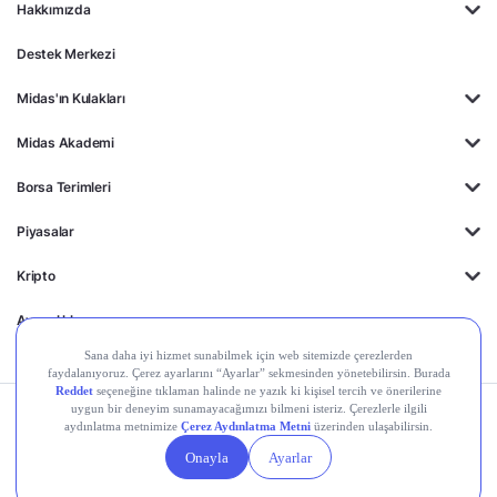
Hakkımızda
Destek Merkezi
Midas'ın Kulakları
Midas Akademi
Borsa Terimleri
Piyasalar
Kripto
Ayrıcalıklar
Kişisel Verilerin
Gizlilik
Yasal
Çerez
Korunması
Politikası
Duyurular
Ayarları
© 2026 Midas Finansal Teknolojiler A.Ş. Tüm hakları saklıdır.