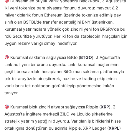
Dünyanın en büyük varlık yöneticisi BlackRock, 3 Ağustos’ta
iki yeni tokenize para piyasası fonunu duyurdu: mevcut 6,2
milyar dolarlık fonun Ethereum üzerinde tokenize edilmiş pay
sınıfı olan BSTBL’de transfer acenteliğini BNY üstlenirken,
kurumsal yatırımcılara yönelik çok zincirli yeni fon BRSRV’de bu
rolü Securitize yürütüyor. Her iki fon da stablecoin ihraççıları için
uygun rezerv varlığı olmayı hedefliyor.
Kurumsal saklama sağlayıcısı BitGo (
BTGO
), 3 Ağustos’ta
Link adlı yeni bir ürünü duyurdu. Link, kurumsal müşterilerin
çeşitli borsalardaki hesaplarını BitGo’nun saklama platformuyla
tek bir arayüzde birleştirerek, hazine ve trading ekiplerinin
varlıklarını tek noktadan görüntüleyip yönetmesine imkân
tanıyor.
Kurumsal blok zinciri altyapı sağlayıcısı Ripple (
XRP
), 3
Ağustos’ta İngiltere merkezli ZILO ve Licuido şirketlerine
stratejik yatırım yaptığını duyurdu. Var olan iş birliklerini hisse
ortaklığına dönüştüren bu adımla Ripple, XRP Ledger (
XRPL
)