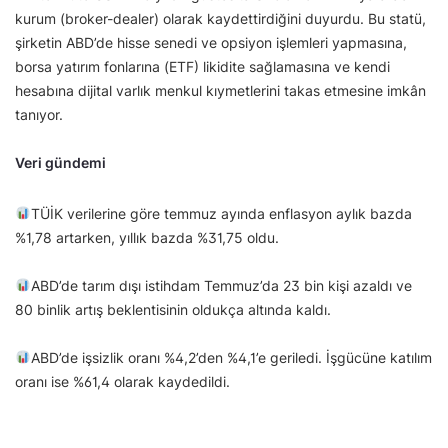
kurum (broker-dealer) olarak kaydettirdiğini duyurdu. Bu statü,
şirketin ABD’de hisse senedi ve opsiyon işlemleri yapmasına,
borsa yatırım fonlarına (ETF) likidite sağlamasına ve kendi
hesabına dijital varlık menkul kıymetlerini takas etmesine imkân
tanıyor.
Veri gündemi
TÜİK verilerine göre temmuz ayında enflasyon aylık bazda
%1,78 artarken, yıllık bazda %31,75 oldu.
ABD’de tarım dışı istihdam Temmuz’da 23 bin kişi azaldı ve
80 binlik artış beklentisinin oldukça altında kaldı.
ABD’de işsizlik oranı %4,2’den %4,1’e geriledi. İşgücüne katılım
oranı ise %61,4 olarak kaydedildi.