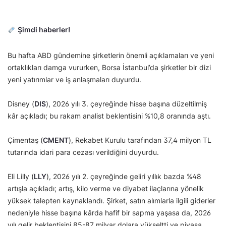
Şimdi haberler!
Bu hafta ABD gündemine şirketlerin önemli açıklamaları ve yeni
ortaklıkları damga vururken, Borsa İstanbul’da şirketler bir dizi
yeni yatırımlar ve iş anlaşmaları duyurdu.
Disney (
DIS
), 2026 yılı 3. çeyreğinde hisse başına düzeltilmiş
kâr açıkladı; bu rakam analist beklentisini %10,8 oranında aştı.
Çimentaş (
CMENT
), Rekabet Kurulu tarafından 37,4 milyon TL
tutarında idari para cezası verildiğini duyurdu.
Eli Lilly (
LLY
), 2026 yılı 2. çeyreğinde geliri yıllık bazda %48
artışla açıkladı; artış, kilo verme ve diyabet ilaçlarına yönelik
yüksek talepten kaynaklandı. Şirket, satın alımlarla ilgili giderler
nedeniyle hisse başına kârda hafif bir sapma yaşasa da, 2026
yılı gelir beklentisini 85-87 milyar dolara yükseltti ve piyasa