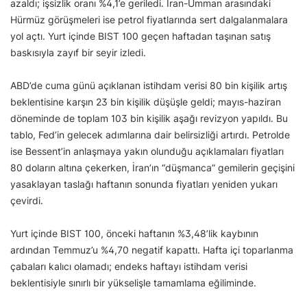
azaldı; işsizlik oranı %4,1’e geriledi. İran-Umman arasındaki
Hürmüz görüşmeleri ise petrol fiyatlarında sert dalgalanmalara
yol açtı. Yurt içinde BIST 100 geçen haftadan taşınan satış
baskısıyla zayıf bir seyir izledi.
ABD’de cuma günü açıklanan istihdam verisi 80 bin kişilik artış
beklentisine karşın 23 bin kişilik düşüşle geldi; mayıs-haziran
döneminde de toplam 103 bin kişilik aşağı revizyon yapıldı. Bu
tablo, Fed’in gelecek adımlarına dair belirsizliği artırdı. Petrolde
ise Bessent’in anlaşmaya yakın olunduğu açıklamaları fiyatları
80 doların altına çekerken, İran’ın “düşmanca” gemilerin geçişini
yasaklayan taslağı haftanın sonunda fiyatları yeniden yukarı
çevirdi.
Yurt içinde BIST 100, önceki haftanın %3,48’lik kaybının
ardından Temmuz’u %4,70 negatif kapattı. Hafta içi toparlanma
çabaları kalıcı olamadı; endeks haftayı istihdam verisi
beklentisiyle sınırlı bir yükselişle tamamlama eğiliminde.