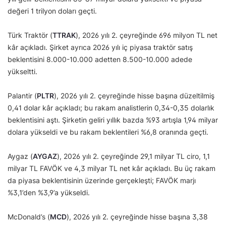
değeri 1 trilyon doları geçti.
Türk Traktör (
TTRAK
), 2026 yılı 2. çeyreğinde 696 milyon TL net
kâr açıkladı. Şirket ayrıca 2026 yılı iç piyasa traktör satış
beklentisini 8.000-10.000 adetten 8.500-10.000 adede
yükseltti.
Palantir (
PLTR
), 2026 yılı 2. çeyreğinde hisse başına düzeltilmiş
0,41 dolar kâr açıkladı; bu rakam analistlerin 0,34-0,35 dolarlık
beklentisini aştı. Şirketin geliri yıllık bazda %93 artışla 1,94 milyar
dolara yükseldi ve bu rakam beklentileri %6,8 oranında geçti.
Aygaz (
AYGAZ
), 2026 yılı 2. çeyreğinde 29,1 milyar TL ciro, 1,1
milyar TL FAVÖK ve 4,3 milyar TL net kâr açıkladı. Bu üç rakam
da piyasa beklentisinin üzerinde gerçekleşti; FAVÖK marjı
%3,1’den %3,9’a yükseldi.
McDonald’s (
MCD
), 2026 yılı 2. çeyreğinde hisse başına 3,38