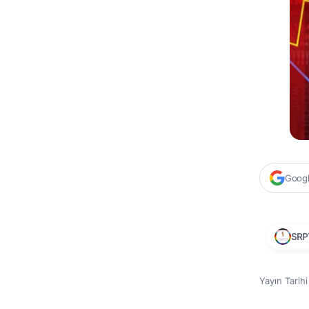
Google
SRP
Yayın Tarih