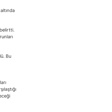
 altında
elirtti.
runları
dü. Bu
ları
ılaştığı
receği