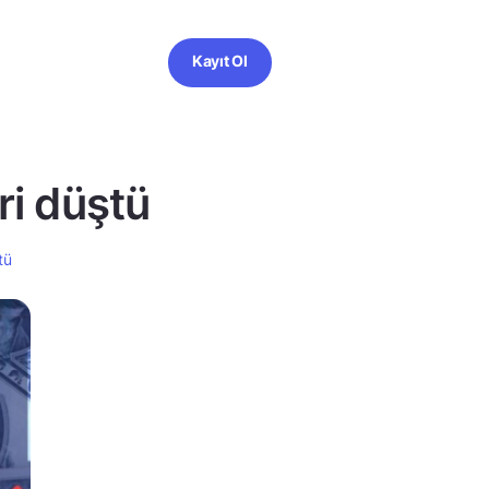
Kayıt Ol
ri düştü
tü