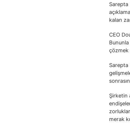
Sarepta 
açıklama
kalan zar
CEO Doug
Bununla b
çözmek iç
Sarepta 
gelişmele
sonrasın
Şirketin
endişele
zorluklar
merak k