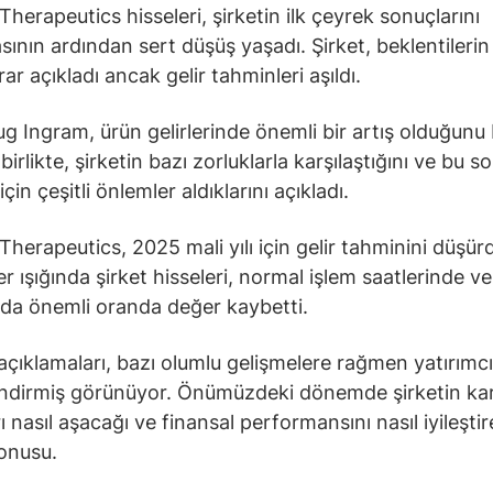
Therapeutics hisseleri, şirketin ilk çeyrek sonuçlarını
sının ardından sert düşüş yaşadı. Şirket, beklentilerin
ar açıkladı ancak gelir tahminleri aşıldı.
 Ingram, ürün gelirlerinde önemli bir artış olduğunu b
irlikte, şirketin bazı zorluklarla karşılaştığını ve bu so
in çeşitli önlemler aldıklarını açıkladı.
Therapeutics, 2025 mali yılı için gelir tahminini düşür
r ışığında şirket hisseleri, normal işlem saatlerinde ve
da önemli oranda değer kaybetti.
 açıklamaları, bazı olumlu gelişmelere rağmen yatırımcı
ndirmiş görünüyor. Önümüzdeki dönemde şirketin karş
ı nasıl aşacağı ve finansal performansını nasıl iyileşti
onusu.