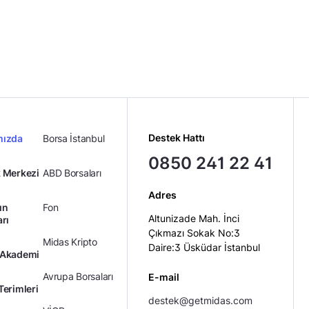
Destek Hattı
mızda
Borsa İstanbul
0850 241 22 41
 Merkezi
ABD Borsaları
Adres
ın
Fon
Altunizade Mah. İnci
arı
Çıkmazı Sokak No:3
Midas Kripto
Daire:3 Üsküdar İstanbul
 Akademi
Avrupa Borsaları
E-mail
Terimleri
destek@getmidas.com