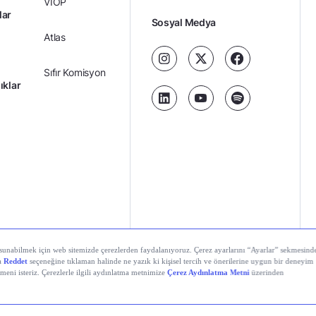
VİOP
lar
Sosyal Medya
Atlas
Sıfır Komisyon
ıklar
Kredili Yatırım
Ücretler
Kariyer
Kişisel
al Teknolojiler A.Ş. Tüm hakları saklıdır.
Gizlilik
Verilerin
Politikası
Korunması