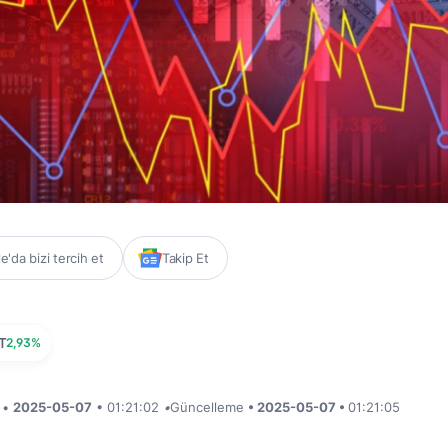
'da bizi tercih et
Takip Et
T
2,93%
i •
2025-05-07
• 01:21:02
•
Güncelleme
• 2025-05-07 •
01:21:05