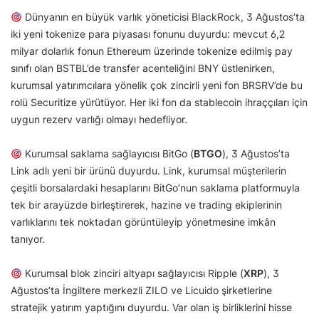
Dünyanın en büyük varlık yöneticisi BlackRock, 3 Ağustos’ta
iki yeni tokenize para piyasası fonunu duyurdu: mevcut 6,2
milyar dolarlık fonun Ethereum üzerinde tokenize edilmiş pay
sınıfı olan BSTBL’de transfer acenteliğini BNY üstlenirken,
kurumsal yatırımcılara yönelik çok zincirli yeni fon BRSRV’de bu
rolü Securitize yürütüyor. Her iki fon da stablecoin ihraççıları için
uygun rezerv varlığı olmayı hedefliyor.
Kurumsal saklama sağlayıcısı BitGo (
BTGO
), 3 Ağustos’ta
Link adlı yeni bir ürünü duyurdu. Link, kurumsal müşterilerin
çeşitli borsalardaki hesaplarını BitGo’nun saklama platformuyla
tek bir arayüzde birleştirerek, hazine ve trading ekiplerinin
varlıklarını tek noktadan görüntüleyip yönetmesine imkân
tanıyor.
Kurumsal blok zinciri altyapı sağlayıcısı Ripple (
XRP
), 3
Ağustos’ta İngiltere merkezli ZILO ve Licuido şirketlerine
stratejik yatırım yaptığını duyurdu. Var olan iş birliklerini hisse