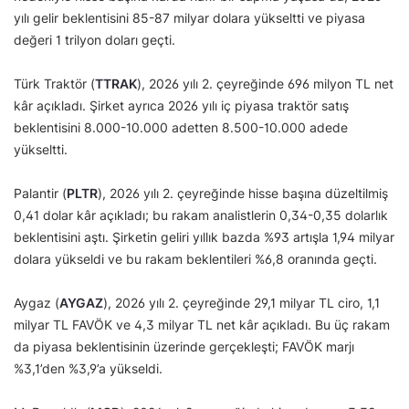
yılı gelir beklentisini 85-87 milyar dolara yükseltti ve piyasa
değeri 1 trilyon doları geçti.
Türk Traktör (
TTRAK
), 2026 yılı 2. çeyreğinde 696 milyon TL net
kâr açıkladı. Şirket ayrıca 2026 yılı iç piyasa traktör satış
beklentisini 8.000-10.000 adetten 8.500-10.000 adede
yükseltti.
Palantir (
PLTR
), 2026 yılı 2. çeyreğinde hisse başına düzeltilmiş
0,41 dolar kâr açıkladı; bu rakam analistlerin 0,34-0,35 dolarlık
beklentisini aştı. Şirketin geliri yıllık bazda %93 artışla 1,94 milyar
dolara yükseldi ve bu rakam beklentileri %6,8 oranında geçti.
Aygaz (
AYGAZ
), 2026 yılı 2. çeyreğinde 29,1 milyar TL ciro, 1,1
milyar TL FAVÖK ve 4,3 milyar TL net kâr açıkladı. Bu üç rakam
da piyasa beklentisinin üzerinde gerçekleşti; FAVÖK marjı
%3,1’den %3,9’a yükseldi.