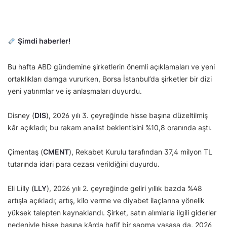
Şimdi haberler!
Bu hafta ABD gündemine şirketlerin önemli açıklamaları ve yeni
ortaklıkları damga vururken, Borsa İstanbul’da şirketler bir dizi
yeni yatırımlar ve iş anlaşmaları duyurdu.
Disney (
DIS
), 2026 yılı 3. çeyreğinde hisse başına düzeltilmiş
kâr açıkladı; bu rakam analist beklentisini %10,8 oranında aştı.
Çimentaş (
CMENT
), Rekabet Kurulu tarafından 37,4 milyon TL
tutarında idari para cezası verildiğini duyurdu.
Eli Lilly (
LLY
), 2026 yılı 2. çeyreğinde geliri yıllık bazda %48
artışla açıkladı; artış, kilo verme ve diyabet ilaçlarına yönelik
yüksek talepten kaynaklandı. Şirket, satın alımlarla ilgili giderler
nedeniyle hisse başına kârda hafif bir sapma yaşasa da, 2026