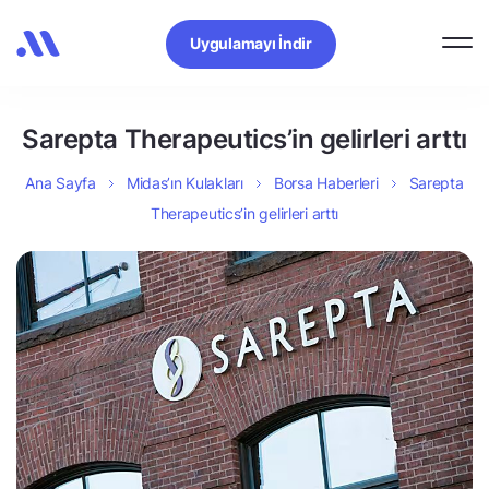
Uygulamayı İndir
Sarepta Therapeutics’in gelirleri arttı
Ana Sayfa
Midas’ın Kulakları
Borsa Haberleri
Sarepta
Therapeutics’in gelirleri arttı