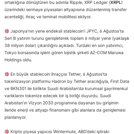
ortaklığına dönüştüren bu adımla Ripple, XRP Ledger (
XRPL
)
üzerindeki sermaye piyasaları altyapısına düzenlenmiş transfer
acenteliği, ihraç ve teminat mobilitesi ekliyor.
Japonya’nın yene endeksli stablecoin’i JPYC, 6 Ağustos’ta
Seri B yatırım turunu genişleterek toplam 6 milyar yene (yaklaşık
38 milyon dolar) çıkardığını açıkladı. Turdaki en son yatırımcı,
Tokyo borsasında işlem gören lojistik şirketi AZ-COM Maruwa
Holdings oldu.
En büyük stablecoin ihraççısı Tether, 6 Ağustos’ta
tokenizasyon platformu Hadron by Tether aracılığıyla, First Data
ve BKN301 ile birlikte Suudi Arabistan’da kurumsal gayrimenkul
varlıklarını tokenize edecek bir iş birliği duyurdu. Suudi
Arabistan’ın Vizyon 2030 programına dayanan bu girişimin
ileride enerji ve altyapı finansmanı gibi alanlara da genişlemesi
planlanıyor.
Kripto piyasa yapıcısı Wintermute, ABD’deki iştiraki