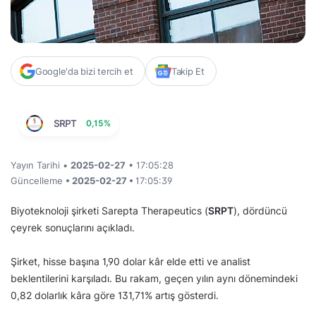
Google'da bizi tercih et
Takip Et
SRPT
0,15%
Yayın Tarihi •
2025-02-27
• 17:05:28
Güncelleme
• 2025-02-27 •
17:05:39
Biyoteknoloji şirketi Sarepta Therapeutics (
SRPT
), dördüncü
çeyrek sonuçlarını açıkladı.
Şirket, hisse başına 1,90 dolar kâr elde etti ve analist
beklentilerini karşıladı. Bu rakam, geçen yılın aynı dönemindeki
0,82 dolarlık kâra göre 131,71% artış gösterdi.