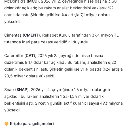
McDonald’s (
MCD
), 2026 yılı 2. çeyreğinde hisse başına 3,38
dolar kâr açıkladı; bu rakam analist beklentisini yaklaşık %2
oranında aştı. Şirketin geliri ise %4 artışla 7,1 milyar dolara
yükseldi.
Çimentaş (
CMENT
), Rekabet Kurulu tarafından 37,4 milyon TL
tutarında idari para cezası verildiğini duyurdu.
Caterpillar (
CAT
), 2026 yılı 2. çeyreğinde hisse başına
düzeltilmiş 8,17 dolar kâr açıkladı. Bu rakam, analistlerin 6,20
dolarlık beklentisini aştı. Şirketin geliri ise yıllık bazda %24 artışla
20,5 milyar dolara yükseldi.
Snap (
SNAP
), 2026 yılı 2. çeyreğinde 1,6 milyar dolar gelir
açıkladı; bu rakam analistlerin 1,53-1,54 milyar dolarlık
beklentisini aştı. Şirketin günlük aktif kullanıcı sayısı 493 milyona
yükseldi.
Kripto para gelişmeleri