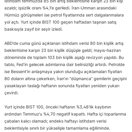
istihdam temmuzda 85 bin artış beklentisine karşın 23 bin kişi
azaldı; işsizlik oranı %4,1’e geriledi. İran-Umman arasındaki
Hürmüz görüşmeleri ise petrol fiyatlarında sert dalgalanmalara
yol açtı. Yurt içinde BIST 100 geçen haftadan taşınan satış
baskısıyla zayıf bir seyir izledi.
ABD’de cuma günü açıklanan istihdam verisi 80 bin kişilik artış
beklentisine karşın 23 bin kişilik düşüşle geldi; mayıs-haziran
döneminde de toplam 103 bin kişilik aşağı revizyon yapıldı. Bu
tablo, Fed’in gelecek adımlarına dair belirsizliği artırdı. Petrolde
ise Bessent’in anlaşmaya yakın olunduğu açıklamaları fiyatları
80 doların altına çekerken, İran’ın “düşmanca” gemilerin geçişini
yasaklayan taslağı haftanın sonunda fiyatları yeniden yukarı
çevirdi.
Yurt içinde BIST 100, önceki haftanın %3,48’lik kaybının
ardından Temmuz’u %4,70 negatif kapattı. Hafta içi toparlanma
çabaları kalıcı olamadı; endeks haftayı istihdam verisi
beklentisiyle sınırlı bir yükselişle tamamlama eğiliminde.