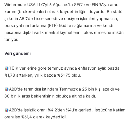
Wintermute USA LLC’yi 6 Ağustos’ta SEC’e ve FINRA’ya aracı
kurum (broker-dealer) olarak kaydettirdiğini duyurdu. Bu statü,
şirketin ABD’de hisse senedi ve opsiyon işlemleri yapmasına,
borsa yatırım fonlarına (ETF) likidite sağlamasına ve kendi
hesabına dijital varlık menkul kıymetlerini takas etmesine imkân
tanıyor.
Veri gündemi
TÜİK verilerine göre temmuz ayında enflasyon aylık bazda
%1,78 artarken, yıllık bazda %31,75 oldu.
ABD’de tarım dışı istihdam Temmuz’da 23 bin kişi azaldı ve
80 binlik artış beklentisinin oldukça altında kaldı.
ABD’de işsizlik oranı %4,2’den %4,1’e geriledi. İşgücüne katılım
oranı ise %61,4 olarak kaydedildi.