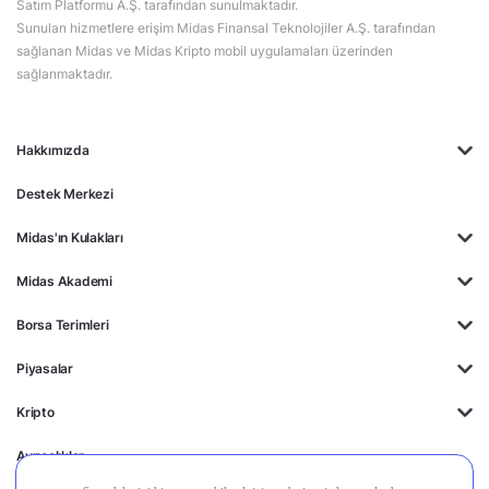
Satım Platformu A.Ş. tarafından sunulmaktadır.
Sunulan hizmetlere erişim Midas Finansal Teknolojiler A.Ş. tarafından
sağlanan Midas ve Midas Kripto mobil uygulamaları üzerinden
sağlanmaktadır.
Hakkımızda
Destek Merkezi
Midas'ın Kulakları
Midas Akademi
Borsa Terimleri
Piyasalar
Kripto
Ayrıcalıklar