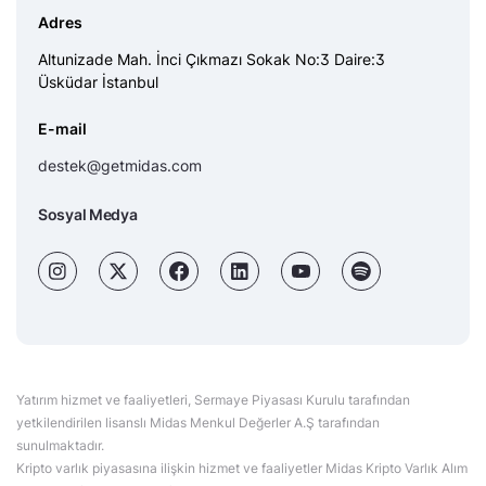
Adres
Altunizade Mah. İnci Çıkmazı Sokak No:3 Daire:3
Üsküdar İstanbul
E-mail
destek@getmidas.com
Sosyal Medya
Yatırım hizmet ve faaliyetleri, Sermaye Piyasası Kurulu tarafından
yetkilendirilen lisanslı Midas Menkul Değerler A.Ş tarafından
sunulmaktadır.
Kripto varlık piyasasına ilişkin hizmet ve faaliyetler Midas Kripto Varlık Alım