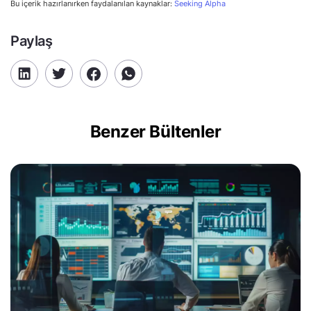
Bu içerik hazırlanırken faydalanılan kaynaklar:
Seeking Alpha
Paylaş
Benzer Bültenler