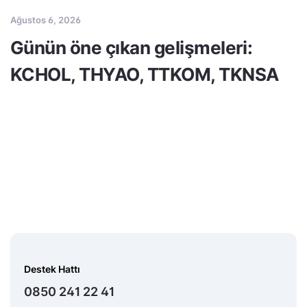
Ağustos 6, 2026
Günün öne çıkan gelişmeleri:
KCHOL, THYAO, TTKOM, TKNSA
Destek Hattı
0850 241 22 41