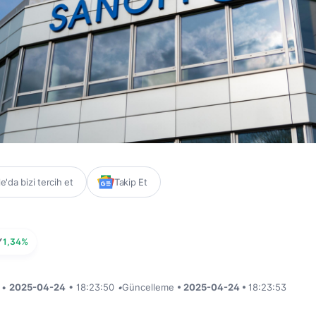
'da bizi tercih et
Takip Et
Y
1,34%
i •
2025-04-24
• 18:23:50
•
Güncelleme
• 2025-04-24 •
18:23:53