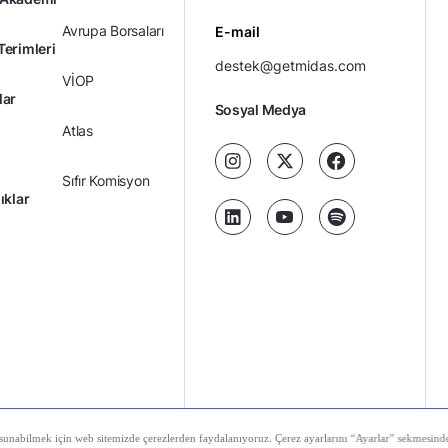
Avrupa Borsaları
E-mail
Terimleri
destek@getmidas.com
VİOP
lar
Sosyal Medya
Atlas
Sıfır Komisyon
ıklar
Kredili Yatırım
Ücretler
Kariyer