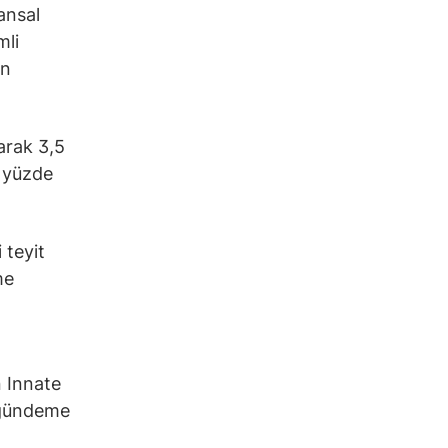
nansal
mli
ın
arak 3,5
a yüzde
 teyit
me
n Innate
 gündeme