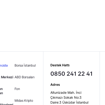
Destek Hattı
mızda
Borsa İstanbul
0850 241 22 41
 Merkezi
ABD Borsaları
Adres
ın
Fon
Altunizade Mah. İnci
arı
Çıkmazı Sokak No:3
Midas Kripto
Daire:3 Üsküdar İstanbul
 Akademi