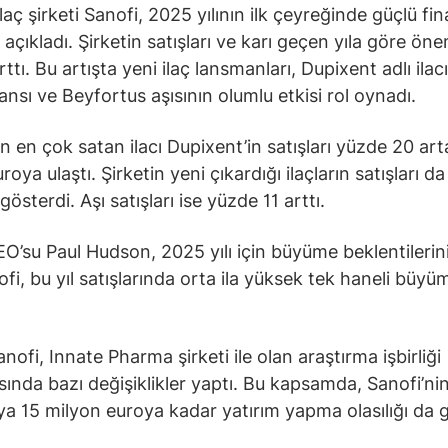
laç şirketi Sanofi, 2025 yılının ilk çeyreğinde güçlü fi
açıkladı. Şirketin satışları ve karı geçen yıla göre öne
ttı. Bu artışta yeni ilaç lansmanları, Dupixent adlı ilac
nsı ve Beyfortus aşısının olumlu etkisi rol oynadı.
in en çok satan ilacı Dupixent’in satışları yüzde 20 art
roya ulaştı. Şirketin yeni çıkardığı ilaçların satışları d
gösterdi. Aşı satışları ise yüzde 11 arttı.
EO’su Paul Hudson, 2025 yılı için büyüme beklentilerini
ofi, bu yıl satışlarında orta ila yüksek tek haneli büyü
nofi, Innate Pharma şirketi ile olan araştırma işbirliği
ında bazı değişiklikler yaptı. Bu kapsamda, Sanofi’ni
a 15 milyon euroya kadar yatırım yapma olasılığı da