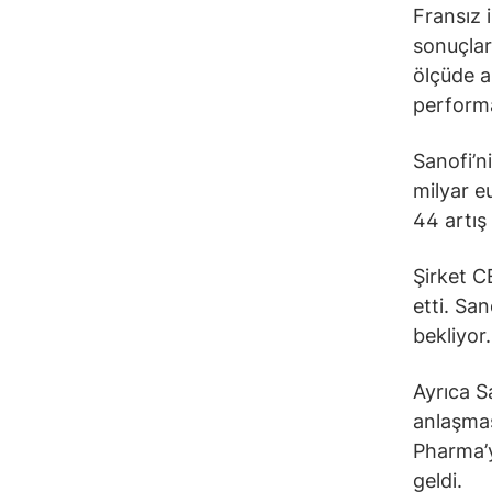
Fransız i
sonuçlar 
ölçüde ar
performa
Sanofi’n
milyar eu
44 artış 
Şirket C
etti. San
bekliyor.
Ayrıca Sa
anlaşmas
Pharma’y
geldi.