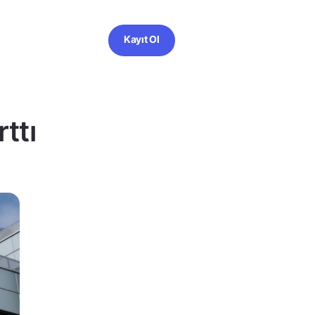
Kayıt Ol
rttı