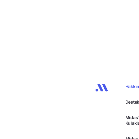
Hakkı
Destek
Midas'
Kulakl
Midas