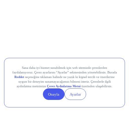
CarrefourSA (CRFSA)
Devr-i Alem: Dünyada Neler Oluyor?