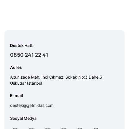
Destek Hattı
0850 241 22 41
Adres
Altunizade Mah. İnci Çıkmazı Sokak No:3 Daire:3
Üsküdar İstanbul
E-mail
destek@getmidas.com
Sosyal Medya