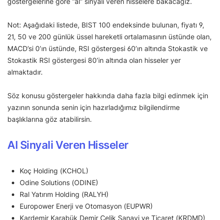
göstergelerine göre “al” sinyali veren hisselere bakacağız.
Not: Aşağıdaki listede, BIST 100 endeksinde bulunan, fiyatı 9,
21, 50 ve 200 günlük üssel hareketli ortalamasının üstünde olan,
MACD’si 0’ın üstünde, RSI göstergesi 60’ın altında Stokastik ve
Stokastik RSI göstergesi 80’in altında olan hisseler yer
almaktadır.
Söz konusu göstergeler hakkında daha fazla bilgi edinmek için
yazının sonunda senin için hazırladığımız bilgilendirme
başlıklarına göz atabilirsin.
Al Sinyali Veren Hisseler
Koç Holding (KCHOL)
Odine Solutions (ODINE)
Ral Yatırım Holding (RALYH)
Europower Enerji ve Otomasyon (EUPWR)
Kardemir Karabük Demir Çelik Sanayi ve Ticaret (KRDMD)