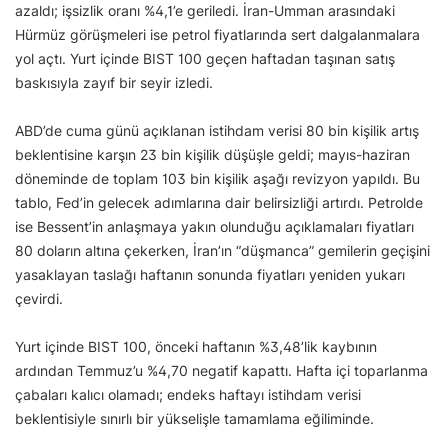
azaldı; işsizlik oranı %4,1’e geriledi. İran-Umman arasındaki
Hürmüz görüşmeleri ise petrol fiyatlarında sert dalgalanmalara
yol açtı. Yurt içinde BIST 100 geçen haftadan taşınan satış
baskısıyla zayıf bir seyir izledi.
ABD’de cuma günü açıklanan istihdam verisi 80 bin kişilik artış
beklentisine karşın 23 bin kişilik düşüşle geldi; mayıs-haziran
döneminde de toplam 103 bin kişilik aşağı revizyon yapıldı. Bu
tablo, Fed’in gelecek adımlarına dair belirsizliği artırdı. Petrolde
ise Bessent’in anlaşmaya yakın olunduğu açıklamaları fiyatları
80 doların altına çekerken, İran’ın “düşmanca” gemilerin geçişini
yasaklayan taslağı haftanın sonunda fiyatları yeniden yukarı
çevirdi.
Yurt içinde BIST 100, önceki haftanın %3,48’lik kaybının
ardından Temmuz’u %4,70 negatif kapattı. Hafta içi toparlanma
çabaları kalıcı olamadı; endeks haftayı istihdam verisi
beklentisiyle sınırlı bir yükselişle tamamlama eğiliminde.