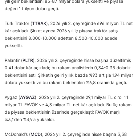
yılı gelir beklentisini 85-87 milyar dolara yükseltti ve piyasa
değeri 1 trilyon doları geçti.
Türk Traktör (
TTRAK
), 2026 yılı 2. çeyreğinde 696 milyon TL net
kâr açıkladı. Şirket ayrıca 2026 yılı iç piyasa traktör satış
beklentisini 8.000-10.000 adetten 8.500-10.000 adede
yükseltti.
Palantir (
PLTR
), 2026 yılı 2. çeyreğinde hisse başına düzeltilmiş
0,41 dolar kâr açıkladı; bu rakam analistlerin 0,34-0,35 dolarlık
beklentisini aştı. Şirketin geliri yıllık bazda %93 artışla 1,94 milyar
dolara yükseldi ve bu rakam beklentileri %6,8 oranında geçti.
Aygaz (
AYGAZ
), 2026 yılı 2. çeyreğinde 29,1 milyar TL ciro, 1,1
milyar TL FAVÖK ve 4,3 milyar TL net kâr açıkladı. Bu üç rakam
da piyasa beklentisinin üzerinde gerçekleşti; FAVÖK marjı
%3,1’den %3,9’a yükseldi.
McDonald’s (
MCD
), 2026 yılı 2. çeyreğinde hisse başına 3,38