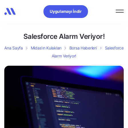
Uygulamayı İndir
Salesforce Alarm Veriyor!
Ana Sayfa
Midas’ın Kulakları
Borsa Haberleri
Salesforce
Alarm Veriyor!