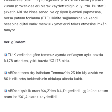
kurum (broker-dealer) olarak kaydettirdiğini duyurdu. Bu statü,
şirketin ABD’de hisse senedi ve opsiyon işlemleri yapmasına,
borsa yatırım fonlarına (ETF) likidite sağlamasına ve kendi
hesabına dijital varlık menkul kıymetlerini takas etmesine imkân
tanıyor.
Veri gündemi
TÜİK verilerine göre temmuz ayında enflasyon aylık bazda
%1,78 artarken, yıllık bazda %31,75 oldu.
ABD’de tarım dışı istihdam Temmuz’da 23 bin kişi azaldı ve
80 binlik artış beklentisinin oldukça altında kaldı.
ABD’de işsizlik oranı %4,2’den %4,1’e geriledi. İşgücüne katılım
oranı ise %61,4 olarak kaydedildi.