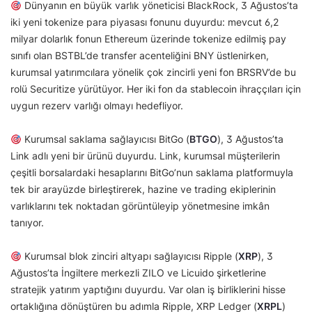
Dünyanın en büyük varlık yöneticisi BlackRock, 3 Ağustos’ta
iki yeni tokenize para piyasası fonunu duyurdu: mevcut 6,2
milyar dolarlık fonun Ethereum üzerinde tokenize edilmiş pay
sınıfı olan BSTBL’de transfer acenteliğini BNY üstlenirken,
kurumsal yatırımcılara yönelik çok zincirli yeni fon BRSRV’de bu
rolü Securitize yürütüyor. Her iki fon da stablecoin ihraççıları için
uygun rezerv varlığı olmayı hedefliyor.
Kurumsal saklama sağlayıcısı BitGo (
BTGO
), 3 Ağustos’ta
Link adlı yeni bir ürünü duyurdu. Link, kurumsal müşterilerin
çeşitli borsalardaki hesaplarını BitGo’nun saklama platformuyla
tek bir arayüzde birleştirerek, hazine ve trading ekiplerinin
varlıklarını tek noktadan görüntüleyip yönetmesine imkân
tanıyor.
Kurumsal blok zinciri altyapı sağlayıcısı Ripple (
XRP
), 3
Ağustos’ta İngiltere merkezli ZILO ve Licuido şirketlerine
stratejik yatırım yaptığını duyurdu. Var olan iş birliklerini hisse
ortaklığına dönüştüren bu adımla Ripple, XRP Ledger (
XRPL
)