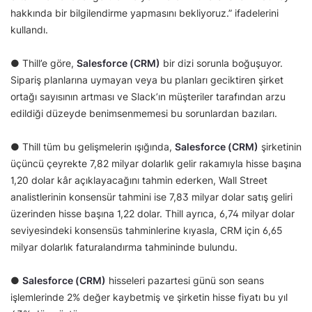
hakkında bir bilgilendirme yapmasını bekliyoruz.” ifadelerini
kullandı.
● Thill’e göre,
Salesforce (CRM)
bir dizi sorunla boğuşuyor.
Sipariş planlarına uymayan veya bu planları geciktiren şirket
ortağı sayısının artması ve Slack’ın müşteriler tarafından arzu
edildiği düzeyde benimsenmemesi bu sorunlardan bazıları.
● Thill tüm bu gelişmelerin ışığında,
Salesforce (CRM)
şirketinin
üçüncü çeyrekte 7,82 milyar dolarlık gelir rakamıyla hisse başına
1,20 dolar kâr açıklayacağını tahmin ederken, Wall Street
analistlerinin konsensür tahmini ise 7,83 milyar dolar satış geliri
üzerinden hisse başına 1,22 dolar. Thill ayrıca, 6,74 milyar dolar
seviyesindeki konsensüs tahminlerine kıyasla, CRM için 6,65
milyar dolarlık faturalandırma tahmininde bulundu.
●
Salesforce (CRM)
hisseleri pazartesi günü son seans
işlemlerinde 2% değer kaybetmiş ve şirketin hisse fiyatı bu yıl