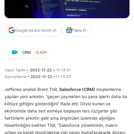
Google'da bizi tercih et
Takip Et
CRM
-2,42%
Yayın Tarihi •
2022-11-22
• 11:13:01
Güncelleme
• 2022-11-22 •
11:13:03
Jefferies analisti Brent Thill,
Salesforce (CRM)
müşterilerine
yapılan yeni anketin, “geçen çeyrekten bu yana işlerin daha da
kötüye gittiğini gösterdiğini” ifade etti. Döviz kurları ve
ekonomide daha sert esmeye başlayan ters rüzgarlar gibi
faktörlerin şirketin gelir artış öngörüleri üzerinde ağırlığını
hissettirdiğini belirten Thill, “Salesforce yönetiminin, makro
ortam ve kendi öngörülerine yön veren muhafazakarlık düzeyi