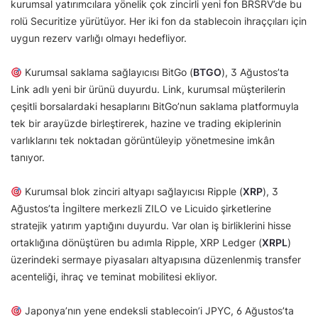
kurumsal yatırımcılara yönelik çok zincirli yeni fon BRSRV’de bu
rolü Securitize yürütüyor. Her iki fon da stablecoin ihraççıları için
uygun rezerv varlığı olmayı hedefliyor.
Kurumsal saklama sağlayıcısı BitGo (
BTGO
), 3 Ağustos’ta
Link adlı yeni bir ürünü duyurdu. Link, kurumsal müşterilerin
çeşitli borsalardaki hesaplarını BitGo’nun saklama platformuyla
tek bir arayüzde birleştirerek, hazine ve trading ekiplerinin
varlıklarını tek noktadan görüntüleyip yönetmesine imkân
tanıyor.
Kurumsal blok zinciri altyapı sağlayıcısı Ripple (
XRP
), 3
Ağustos’ta İngiltere merkezli ZILO ve Licuido şirketlerine
stratejik yatırım yaptığını duyurdu. Var olan iş birliklerini hisse
ortaklığına dönüştüren bu adımla Ripple, XRP Ledger (
XRPL
)
üzerindeki sermaye piyasaları altyapısına düzenlenmiş transfer
acenteliği, ihraç ve teminat mobilitesi ekliyor.
Japonya’nın yene endeksli stablecoin’i JPYC, 6 Ağustos’ta