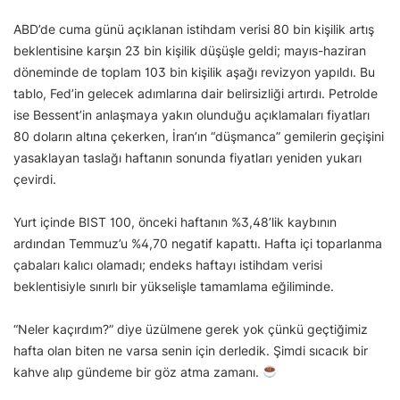
ABD’de cuma günü açıklanan istihdam verisi 80 bin kişilik artış
beklentisine karşın 23 bin kişilik düşüşle geldi; mayıs-haziran
döneminde de toplam 103 bin kişilik aşağı revizyon yapıldı. Bu
tablo, Fed’in gelecek adımlarına dair belirsizliği artırdı. Petrolde
ise Bessent’in anlaşmaya yakın olunduğu açıklamaları fiyatları
80 doların altına çekerken, İran’ın “düşmanca” gemilerin geçişini
yasaklayan taslağı haftanın sonunda fiyatları yeniden yukarı
çevirdi.
Yurt içinde BIST 100, önceki haftanın %3,48’lik kaybının
ardından Temmuz’u %4,70 negatif kapattı. Hafta içi toparlanma
çabaları kalıcı olamadı; endeks haftayı istihdam verisi
beklentisiyle sınırlı bir yükselişle tamamlama eğiliminde.
“Neler kaçırdım?” diye üzülmene gerek yok çünkü geçtiğimiz
hafta olan biten ne varsa senin için derledik. Şimdi sıcacık bir
kahve alıp gündeme bir göz atma zamanı.