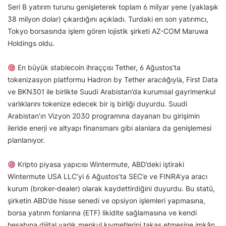
Seri B yatırım turunu genişleterek toplam 6 milyar yene (yaklaşık
38 milyon dolar) çıkardığını açıkladı. Turdaki en son yatırımcı,
Tokyo borsasında işlem gören lojistik şirketi AZ-COM Maruwa
Holdings oldu.
En büyük stablecoin ihraççısı Tether, 6 Ağustos’ta
tokenizasyon platformu Hadron by Tether aracılığıyla, First Data
ve BKN301 ile birlikte Suudi Arabistan’da kurumsal gayrimenkul
varlıklarını tokenize edecek bir iş birliği duyurdu. Suudi
Arabistan’ın Vizyon 2030 programına dayanan bu girişimin
ileride enerji ve altyapı finansmanı gibi alanlara da genişlemesi
planlanıyor.
Kripto piyasa yapıcısı Wintermute, ABD’deki iştiraki
Wintermute USA LLC’yi 6 Ağustos’ta SEC’e ve FINRA’ya aracı
kurum (broker-dealer) olarak kaydettirdiğini duyurdu. Bu statü,
şirketin ABD’de hisse senedi ve opsiyon işlemleri yapmasına,
borsa yatırım fonlarına (ETF) likidite sağlamasına ve kendi
hesabına dijital varlık menkul kıymetlerini takas etmesine imkân