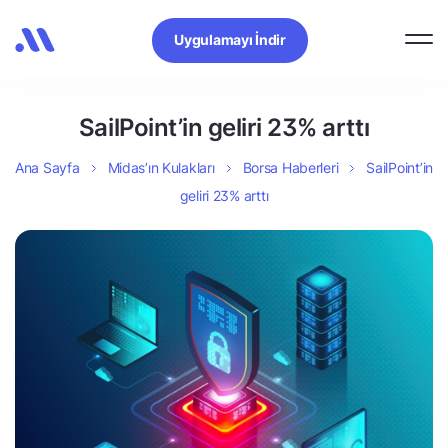
Uygulamayı İndir
SailPoint’in geliri 23% arttı
Ana Sayfa
Midas’ın Kulakları
Borsa Haberleri
SailPoint’in
geliri 23% arttı