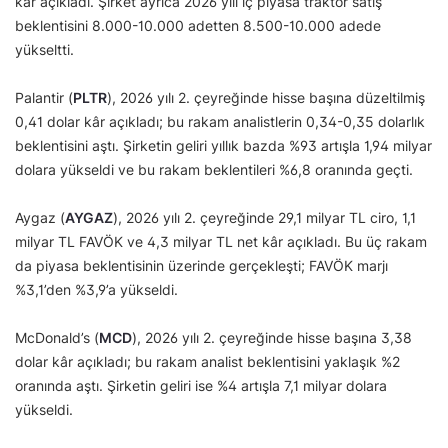
kâr açıkladı. Şirket ayrıca 2026 yılı iç piyasa traktör satış
beklentisini 8.000-10.000 adetten 8.500-10.000 adede
yükseltti.
Palantir (
PLTR
), 2026 yılı 2. çeyreğinde hisse başına düzeltilmiş
0,41 dolar kâr açıkladı; bu rakam analistlerin 0,34-0,35 dolarlık
beklentisini aştı. Şirketin geliri yıllık bazda %93 artışla 1,94 milyar
dolara yükseldi ve bu rakam beklentileri %6,8 oranında geçti.
Aygaz (
AYGAZ
), 2026 yılı 2. çeyreğinde 29,1 milyar TL ciro, 1,1
milyar TL FAVÖK ve 4,3 milyar TL net kâr açıkladı. Bu üç rakam
da piyasa beklentisinin üzerinde gerçekleşti; FAVÖK marjı
%3,1’den %3,9’a yükseldi.
McDonald’s (
MCD
), 2026 yılı 2. çeyreğinde hisse başına 3,38
dolar kâr açıkladı; bu rakam analist beklentisini yaklaşık %2
oranında aştı. Şirketin geliri ise %4 artışla 7,1 milyar dolara
yükseldi.