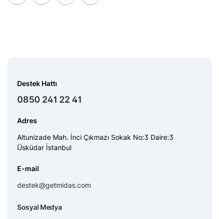
Destek Hattı
0850 241 22 41
Adres
Altunizade Mah. İnci Çıkmazı Sokak No:3 Daire:3
Üsküdar İstanbul
E-mail
destek@getmidas.com
Sosyal Medya