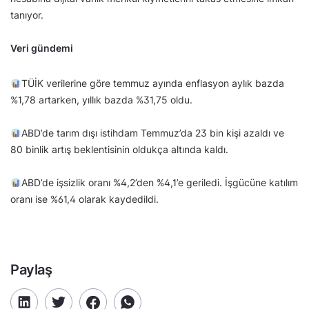
tanıyor.
Veri gündemi
TÜİK verilerine göre temmuz ayında enflasyon aylık bazda
%1,78 artarken, yıllık bazda %31,75 oldu.
ABD’de tarım dışı istihdam Temmuz’da 23 bin kişi azaldı ve
80 binlik artış beklentisinin oldukça altında kaldı.
ABD’de işsizlik oranı %4,2’den %4,1’e geriledi. İşgücüne katılım
oranı ise %61,4 olarak kaydedildi.
Paylaş