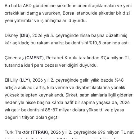
Bu hafta ABD gündemine şirketlerin önemli açıklamaları ve yeni
ortaklıkları damga vururken, Borsa İstanbul’da şirketler bir dizi
yeni yatırımlar ve iş anlaşmaları duyurdu.
Disney (
DIS
), 2026 yılı 3. çeyreğinde hisse başına düzeltilmiş
kâr açıkladı; bu rakam analist beklentisini %10,8 oranında aştı.
Çimentaş (
CMENT
), Rekabet Kurulu tarafından 37,4 milyon TL
tutarında idari para cezası verildiğini duyurdu.
Eli Lilly (
LLY
), 2026 yılı 2. çeyreğinde geliri yıllık bazda %48
artışla açıkladı; artış, kilo verme ve diyabet ilaçlarına yönelik
yüksek talepten kaynaklandı. Şirket, satın alımlarla ilgili giderler
nedeniyle hisse başına kârda hafif bir sapma yaşasa da, 2026
yılı gelir beklentisini 85-87 milyar dolara yükseltti ve piyasa
değeri 1 trilyon doları geçti.
Türk Traktör (
TTRAK
), 2026 yılı 2. çeyreğinde 696 milyon TL net