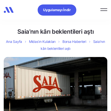
Uygulamayı İndir
Saia’nın kârı beklentileri aştı
Ana Sayfa
Midas’ın Kulakları
Borsa Haberleri
Saia’nın
kârı beklentileri aştı