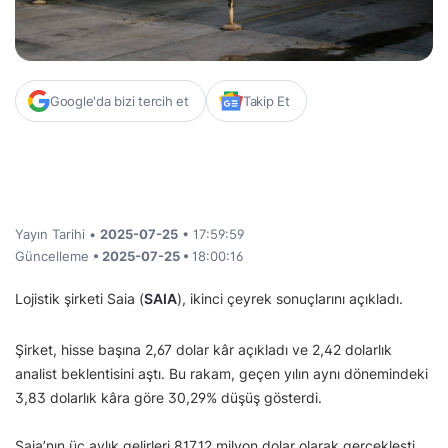
Google'da bizi tercih et
Takip Et
Yayın Tarihi •
2025-07-25
• 17:59:59
Güncelleme
• 2025-07-25 •
18:00:16
Lojistik şirketi Saia (
SAIA
), ikinci çeyrek sonuçlarını açıkladı.
Şirket, hisse başına 2,67 dolar kâr açıkladı ve 2,42 dolarlık
analist beklentisini aştı. Bu rakam, geçen yılın aynı dönemindeki
3,83 dolarlık kâra göre 30,29% düşüş gösterdi.
Saia’nın üç aylık gelirleri 817,12 milyon dolar olarak gerçekleşti.