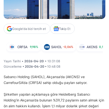
Google'da bizi tercih et
Takip Et
CRFSA
9,98%
SAHOL
-0,06%
AKCNS
0,55%
Yayın Tarihi •
2026-04-20
• 10:31:08
Güncelleme
• 2026-04-20 •
10:48:08
Sabancı Holding (SAHOL), Akçansa’da (AKCNS) ve
CarrefourSA’da (CRFSA) sahip olduğu payları satıyor.
Şirketten yapılan açıklamaya göre Heidelberg Sabancı
Holding’in Akçansa’da bulunan %39,72 paylarını satın almak için
ön alım hakkını kullandı. İşlem 1,1 milyar dolarlık şirket değeri