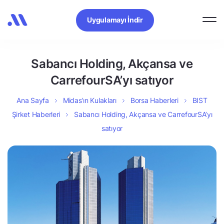
Uygulamayı İndir
Sabancı Holding, Akçansa ve
CarrefourSA’yı satıyor
Ana Sayfa
Midas’ın Kulakları
Borsa Haberleri
BIST
Şirket Haberleri
Sabancı Holding, Akçansa ve CarrefourSA’yı
satıyor