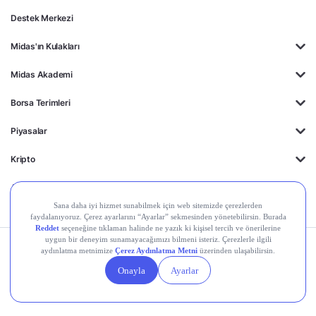
Destek Merkezi
Midas'ın Kulakları
Midas Akademi
Borsa Terimleri
Piyasalar
Kripto
Ayrıcalıklar
Kişisel Verilerin
Gizlilik
Yasal
Çerez
Korunması
Politikası
Duyurular
Ayarları
© 2026 Midas Finansal Teknolojiler A.Ş. Tüm hakları saklıdır.