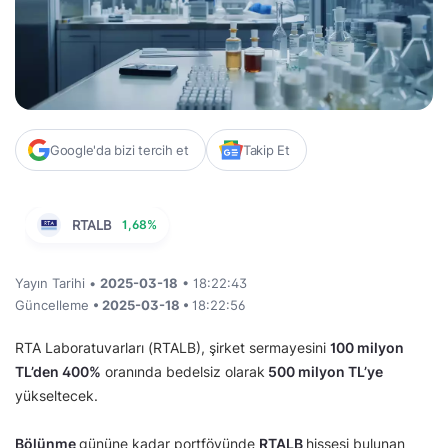
Google'da bizi tercih et
Takip Et
RTALB
1,68%
Yayın Tarihi •
2025-03-18
• 18:22:43
Güncelleme
• 2025-03-18 •
18:22:56
RTA Laboratuvarları (RTALB), şirket sermayesini
100 milyon
TL’den 400%
oranında bedelsiz olarak
500 milyon TL’ye
yükseltecek.
Bölünme
gününe kadar portföyünde
RTALB
hissesi bulunan