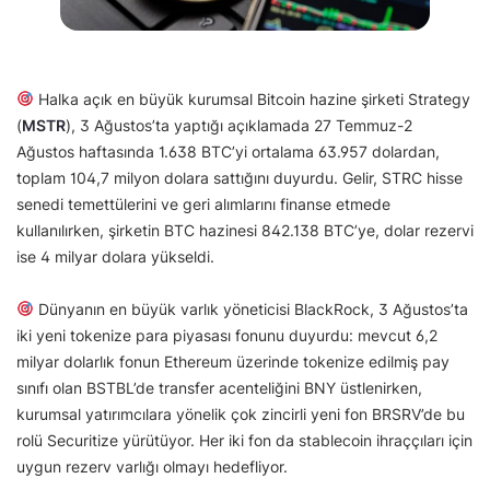
Halka açık en büyük kurumsal Bitcoin hazine şirketi Strategy
(
MSTR
), 3 Ağustos’ta yaptığı açıklamada 27 Temmuz-2
Ağustos haftasında 1.638 BTC’yi ortalama 63.957 dolardan,
toplam 104,7 milyon dolara sattığını duyurdu. Gelir, STRC hisse
senedi temettülerini ve geri alımlarını finanse etmede
kullanılırken, şirketin BTC hazinesi 842.138 BTC’ye, dolar rezervi
ise 4 milyar dolara yükseldi.
Dünyanın en büyük varlık yöneticisi BlackRock, 3 Ağustos’ta
iki yeni tokenize para piyasası fonunu duyurdu: mevcut 6,2
milyar dolarlık fonun Ethereum üzerinde tokenize edilmiş pay
sınıfı olan BSTBL’de transfer acenteliğini BNY üstlenirken,
kurumsal yatırımcılara yönelik çok zincirli yeni fon BRSRV’de bu
rolü Securitize yürütüyor. Her iki fon da stablecoin ihraççıları için
uygun rezerv varlığı olmayı hedefliyor.