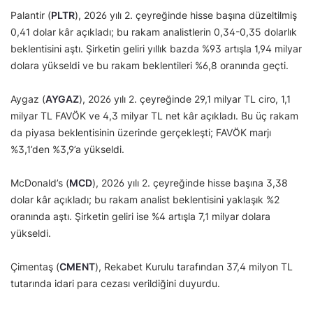
Palantir (
PLTR
), 2026 yılı 2. çeyreğinde hisse başına düzeltilmiş
0,41 dolar kâr açıkladı; bu rakam analistlerin 0,34-0,35 dolarlık
beklentisini aştı. Şirketin geliri yıllık bazda %93 artışla 1,94 milyar
dolara yükseldi ve bu rakam beklentileri %6,8 oranında geçti.
Aygaz (
AYGAZ
), 2026 yılı 2. çeyreğinde 29,1 milyar TL ciro, 1,1
milyar TL FAVÖK ve 4,3 milyar TL net kâr açıkladı. Bu üç rakam
da piyasa beklentisinin üzerinde gerçekleşti; FAVÖK marjı
%3,1’den %3,9’a yükseldi.
McDonald’s (
MCD
), 2026 yılı 2. çeyreğinde hisse başına 3,38
dolar kâr açıkladı; bu rakam analist beklentisini yaklaşık %2
oranında aştı. Şirketin geliri ise %4 artışla 7,1 milyar dolara
yükseldi.
Çimentaş (
CMENT
), Rekabet Kurulu tarafından 37,4 milyon TL
tutarında idari para cezası verildiğini duyurdu.