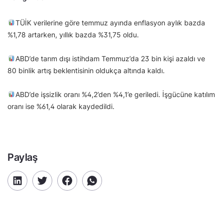
TÜİK verilerine göre temmuz ayında enflasyon aylık bazda
%1,78 artarken, yıllık bazda %31,75 oldu.
ABD’de tarım dışı istihdam Temmuz’da 23 bin kişi azaldı ve
80 binlik artış beklentisinin oldukça altında kaldı.
ABD’de işsizlik oranı %4,2’den %4,1’e geriledi. İşgücüne katılım
oranı ise %61,4 olarak kaydedildi.
Paylaş