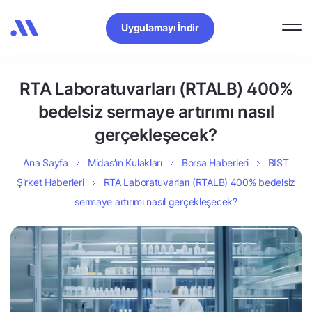
Uygulamayı İndir
RTA Laboratuvarları (RTALB) 400%
bedelsiz sermaye artırımı nasıl
gerçekleşecek?
Ana Sayfa
Midas’ın Kulakları
Borsa Haberleri
BIST
Şirket Haberleri
RTA Laboratuvarları (RTALB) 400% bedelsiz
sermaye artırımı nasıl gerçekleşecek?