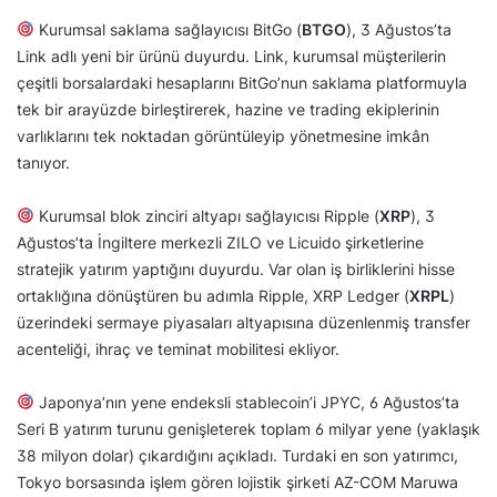
Kurumsal saklama sağlayıcısı BitGo (
BTGO
), 3 Ağustos’ta
Link adlı yeni bir ürünü duyurdu. Link, kurumsal müşterilerin
çeşitli borsalardaki hesaplarını BitGo’nun saklama platformuyla
tek bir arayüzde birleştirerek, hazine ve trading ekiplerinin
varlıklarını tek noktadan görüntüleyip yönetmesine imkân
tanıyor.
Kurumsal blok zinciri altyapı sağlayıcısı Ripple (
XRP
), 3
Ağustos’ta İngiltere merkezli ZILO ve Licuido şirketlerine
stratejik yatırım yaptığını duyurdu. Var olan iş birliklerini hisse
ortaklığına dönüştüren bu adımla Ripple, XRP Ledger (
XRPL
)
üzerindeki sermaye piyasaları altyapısına düzenlenmiş transfer
acenteliği, ihraç ve teminat mobilitesi ekliyor.
Japonya’nın yene endeksli stablecoin’i JPYC, 6 Ağustos’ta
Seri B yatırım turunu genişleterek toplam 6 milyar yene (yaklaşık
38 milyon dolar) çıkardığını açıkladı. Turdaki en son yatırımcı,
Tokyo borsasında işlem gören lojistik şirketi AZ-COM Maruwa