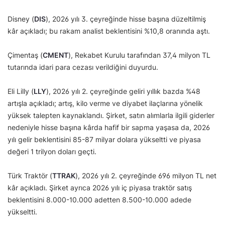
Disney (
DIS
), 2026 yılı 3. çeyreğinde hisse başına düzeltilmiş
kâr açıkladı; bu rakam analist beklentisini %10,8 oranında aştı.
Çimentaş (
CMENT
), Rekabet Kurulu tarafından 37,4 milyon TL
tutarında idari para cezası verildiğini duyurdu.
Eli Lilly (
LLY
), 2026 yılı 2. çeyreğinde geliri yıllık bazda %48
artışla açıkladı; artış, kilo verme ve diyabet ilaçlarına yönelik
yüksek talepten kaynaklandı. Şirket, satın alımlarla ilgili giderler
nedeniyle hisse başına kârda hafif bir sapma yaşasa da, 2026
yılı gelir beklentisini 85-87 milyar dolara yükseltti ve piyasa
değeri 1 trilyon doları geçti.
Türk Traktör (
TTRAK
), 2026 yılı 2. çeyreğinde 696 milyon TL net
kâr açıkladı. Şirket ayrıca 2026 yılı iç piyasa traktör satış
beklentisini 8.000-10.000 adetten 8.500-10.000 adede
yükseltti.