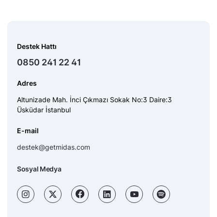
Destek Hattı
0850 241 22 41
Adres
Altunizade Mah. İnci Çıkmazı Sokak No:3 Daire:3
Üsküdar İstanbul
E-mail
destek@getmidas.com
Sosyal Medya