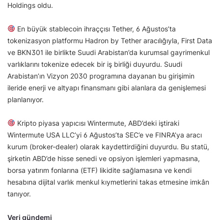
Holdings oldu.
En büyük stablecoin ihraççısı Tether, 6 Ağustos’ta
tokenizasyon platformu Hadron by Tether aracılığıyla, First Data
ve BKN301 ile birlikte Suudi Arabistan’da kurumsal gayrimenkul
varlıklarını tokenize edecek bir iş birliği duyurdu. Suudi
Arabistan’ın Vizyon 2030 programına dayanan bu girişimin
ileride enerji ve altyapı finansmanı gibi alanlara da genişlemesi
planlanıyor.
Kripto piyasa yapıcısı Wintermute, ABD’deki iştiraki
Wintermute USA LLC’yi 6 Ağustos’ta SEC’e ve FINRA’ya aracı
kurum (broker-dealer) olarak kaydettirdiğini duyurdu. Bu statü,
şirketin ABD’de hisse senedi ve opsiyon işlemleri yapmasına,
borsa yatırım fonlarına (ETF) likidite sağlamasına ve kendi
hesabına dijital varlık menkul kıymetlerini takas etmesine imkân
tanıyor.
Veri gündemi