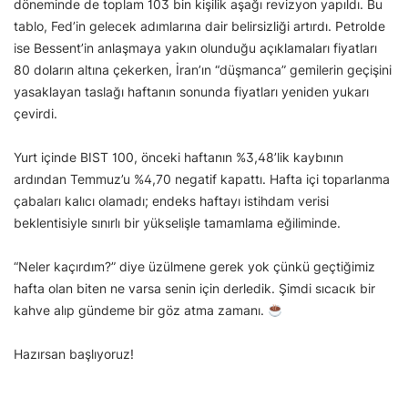
döneminde de toplam 103 bin kişilik aşağı revizyon yapıldı. Bu
tablo, Fed’in gelecek adımlarına dair belirsizliği artırdı. Petrolde
ise Bessent’in anlaşmaya yakın olunduğu açıklamaları fiyatları
80 doların altına çekerken, İran’ın “düşmanca” gemilerin geçişini
yasaklayan taslağı haftanın sonunda fiyatları yeniden yukarı
çevirdi.
Yurt içinde BIST 100, önceki haftanın %3,48’lik kaybının
ardından Temmuz’u %4,70 negatif kapattı. Hafta içi toparlanma
çabaları kalıcı olamadı; endeks haftayı istihdam verisi
beklentisiyle sınırlı bir yükselişle tamamlama eğiliminde.
“Neler kaçırdım?” diye üzülmene gerek yok çünkü geçtiğimiz
hafta olan biten ne varsa senin için derledik. Şimdi sıcacık bir
kahve alıp gündeme bir göz atma zamanı.
Hazırsan başlıyoruz!