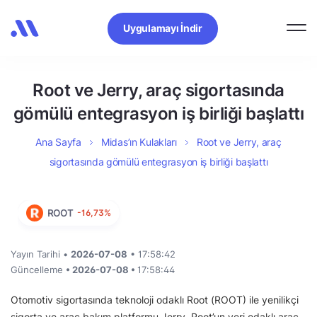
Uygulamayı İndir
Root ve Jerry, araç sigortasında
gömülü entegrasyon iş birliği başlattı
Ana Sayfa
Midas’ın Kulakları
Root ve Jerry, araç
sigortasında gömülü entegrasyon iş birliği başlattı
ROOT
-16,73%
Yayın Tarihi •
2026-07-08
• 17:58:42
Güncelleme
• 2026-07-08 •
17:58:44
Otomotiv sigortasında teknoloji odaklı Root (ROOT) ile yenilikçi
sigorta ve araç bakım platformu Jerry, Root’un veri odaklı araç