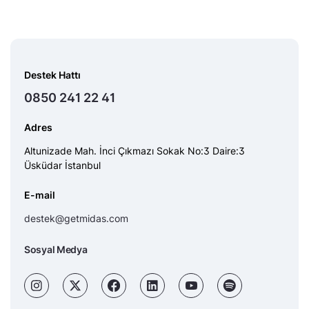
Destek Hattı
0850 241 22 41
Adres
Altunizade Mah. İnci Çıkmazı Sokak No:3 Daire:3
Üsküdar İstanbul
E-mail
destek@getmidas.com
Sosyal Medya