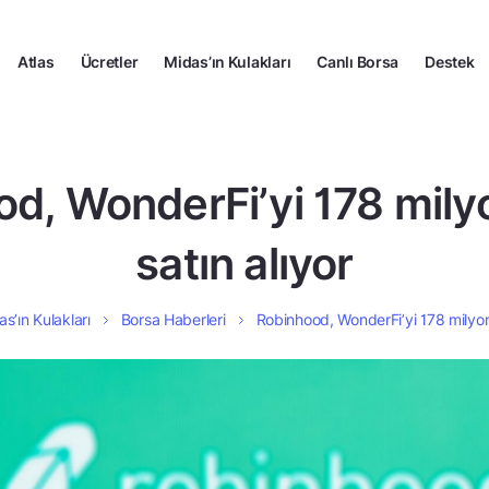
Atlas
Ücretler
Midas’ın Kulakları
Canlı Borsa
Destek
d, WonderFi’yi 178 mily
satın alıyor
s’ın Kulakları
Borsa Haberleri
Robinhood, WonderFi’yi 178 milyon 