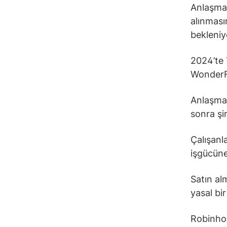
Anlaşman
alınması
bekleniy
2024’te
WonderFi
Anlaşmay
sonra şi
Çalışanl
işgücüne
Satın al
yasal bi
Robinhoo