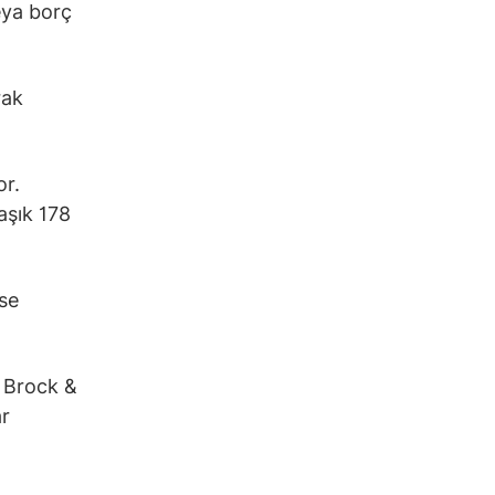
eya borç
rak
or.
aşık 178
se
s Brock &
ar