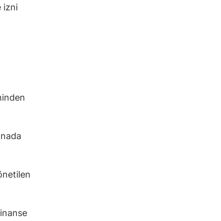
 izni
eminden
Kanada
önetilen
finanse