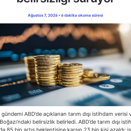
Ağustos 7, 2026 • 6 dakika okuma süresi
 gündemi ABD’de açıklanan tarım dışı istihdam verisi 
oğazı’ndaki belirsizlik belirledi. ABD’de tarım dışı ist
 85 bin artış beklentisine karşın 23 bin kişi azaldı; iş