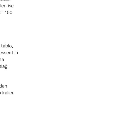
eri ise
IST 100
 tablo,
Bessent’in
na
slağı
ndan
 kalıcı