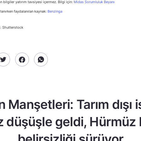
n bilgiler yatırım tavsiyesi içermez. Bilgi için:
Midas Sorumluluk Beyanı
rlanırken faydalanılan kaynak:
Benzinga
: Shutterstock
n Manşetleri: Tarım dışı 
z düşüşle geldi, Hürmüz
belirsizliği sürüyor