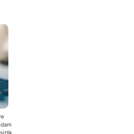
ve
ihdam
sizlik