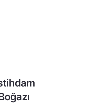
istihdam
 Boğazı