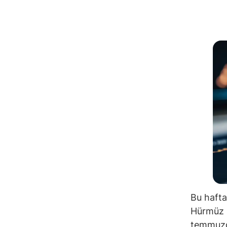
Bu hafta
Hürmüz B
temmuzda