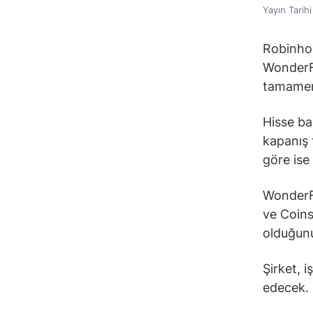
Yayın Tarih
Robinho
WonderFi
tamamen 
Hisse ba
kapanış 
göre ise
WonderFi
ve Coins
olduğunu 
Şirket, 
edecek.