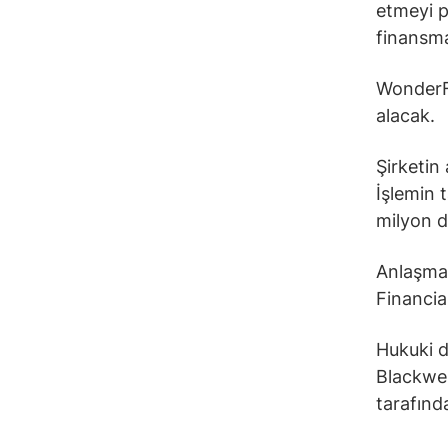
etmeyi p
finansma
WonderFi
alacak.
Şirketin
İşlemin 
milyon d
Anlaşmad
Financia
Hukuki d
Blackwel
tarafınd