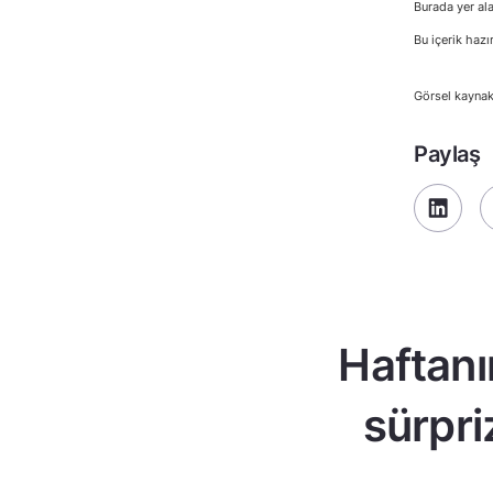
Burada yer ala
Bu içerik hazı
Görsel kaynak
Paylaş
Haftanı
sürpri