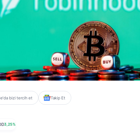
'da bizi tercih et
Takip Et
OD
3,25%