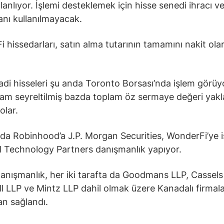
lanlıyor. İşlemi desteklemek için hisse senedi ihracı v
nı kullanılmayacak.
 hissedarları, satın alma tutarının tamamını nakit ola
 adi hisseleri şu anda Toronto Borsası’nda işlem görüy
tam seyreltilmiş bazda toplam öz sermaye değeri yakl
olar.
a Robinhood’a J.P. Morgan Securities, WonderFi’ye i
l Technology Partners danışmanlık yapıyor.
anışmanlık, her iki tarafta da Goodmans LLP, Cassel
l LLP ve Mintz LLP dahil olmak üzere Kanadalı firmal
an sağlandı.