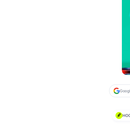
Google
HO