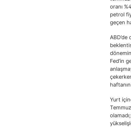
oranı %4
petrol f
geçen haf
ABD’de c
beklenti
dönemind
Fed’in ge
anlaşmay
çekerken
haftanın
Yurt içi
Temmuz’u
olamadı; 
yükseliş