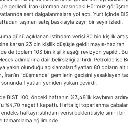
,1’e geriledi. İran-Umman arasındaki Hürmüz görüşmel
iyatlarında sert dalgalanmalara yol açtı. Yurt içinde B
tadan taşınan satış baskısıyla zayıf bir seyir izledi.
uma günü açıklanan istihdam verisi 80 bin kişilik artış
sine karşın 23 bin kişilik düşüşle geldi; mayıs-haziran
e de toplam 103 bin kişilik aşağı revizyon yapıldı. Bu
lecek adımlarına dair belirsizliği artırdı. Petrolde ise 
a yakın olunduğu açıklamaları fiyatları 80 doların altı
, İran’ın “düşmanca” gemilerin geçişini yasaklayan ta
 sonunda fiyatları yeniden yukarı çevirdi.
nde BIST 100, önceki haftanın %3,48’lik kaybının ardı
 %4,70 negatif kapattı. Hafta içi toparlanma çabaları
endeks haftayı istihdam verisi beklentisiyle sınırlı bir
le tamamlama eğiliminde.