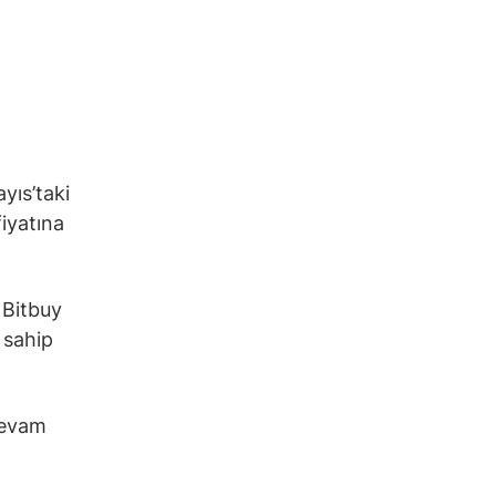
yıs’taki
fiyatına
 Bitbuy
 sahip
devam