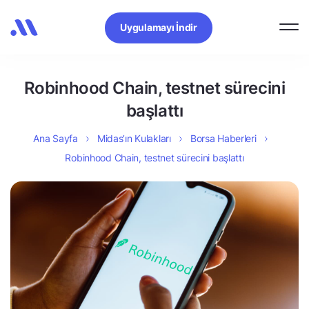
Uygulamayı İndir
Robinhood Chain, testnet sürecini
başlattı
Ana Sayfa
Midas’ın Kulakları
Borsa Haberleri
Robinhood Chain, testnet sürecini başlattı