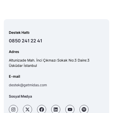
Destek Hattı
0850 241 22 41
Adres
Altunizade Mah. İnci Çıkmazı Sokak No:3 Daire:3
Üsküdar İstanbul
E-mail
destek@getmidas.com
Sosyal Medya