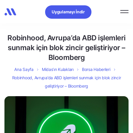
Uygulamayı İndir
Robinhood, Avrupa’da ABD işlemleri
sunmak için blok zincir geliştiriyor –
Bloomberg
Ana Sayfa
Midas’ın Kulakları
Borsa Haberleri
Robinhood, Avrupa’da ABD işlemleri sunmak için blok zincir
geliştiriyor – Bloomberg