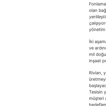
Fonlama 
olan bağl
yerlileş
çalışıyo
yönetim 
İki aşama
ve ardın
mil doğu
inşaat p
Rivian, y
üretmeyi
başlayac
Tesisin 
müşteri 
hedeflen