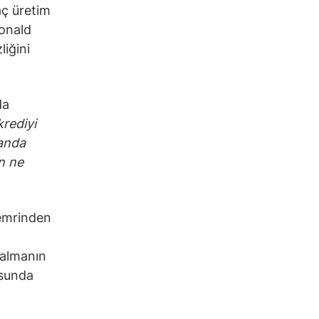
aç üretim
Donald
iğini
da
krediyi
 anda
n ne
 emrinden
 almanın
usunda