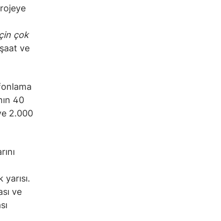
projeye
için çok
nşaat ve
 fonlama
’nın 40
ve 2.000
rını
 yarısı.
ası ve
sı