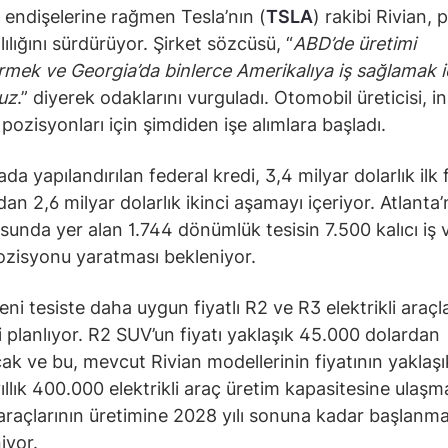
endişelerine rağmen Tesla’nın (
TSLA
) rakibi Rivian, 
ılığını sürdürüyor. Şirket sözcüsü, “
ABD’de üretimi
tirmek ve Georgia’da binlerce Amerikalıya iş sağlamak 
ruz
.” diyerek odaklarını vurguladı. Otomobil üreticisi, i
pozisyonları için şimdiden işe alımlara başladı.
da yapılandırılan federal kredi, 3,4 milyar dolarlık ilk
dan 2,6 milyar dolarlık ikinci aşamayı içeriyor. Atlanta
sunda yer alan 1.744 dönümlük tesisin 7.500 kalıcı iş 
ozisyonu yaratması bekleniyor.
eni tesiste daha uygun fiyatlı R2 ve R3 elektrikli araçla
 planlıyor. R2 SUV’un fiyatı yaklaşık 45.000 dolardan
ak ve bu, mevcut Rivian modellerinin fiyatının yaklaşık
yıllık 400.000 elektrikli araç üretim kapasitesine ulaşm
araçlarının üretimine 2028 yılı sonuna kadar başlanma
iyor.