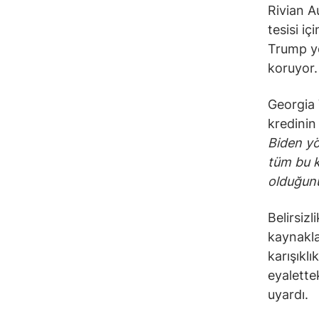
Rivian A
tesisi iç
Trump yö
koruyor.
Georgia 
kredinin 
Biden yö
tüm bu k
olduğunu
Belirsiz
kaynakla
karışıkl
eyalette
uyardı.