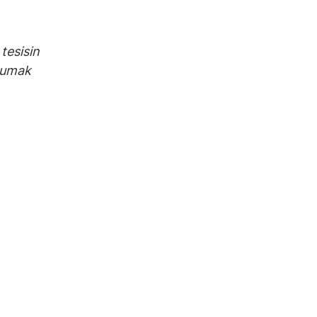
 tesisin
orumak