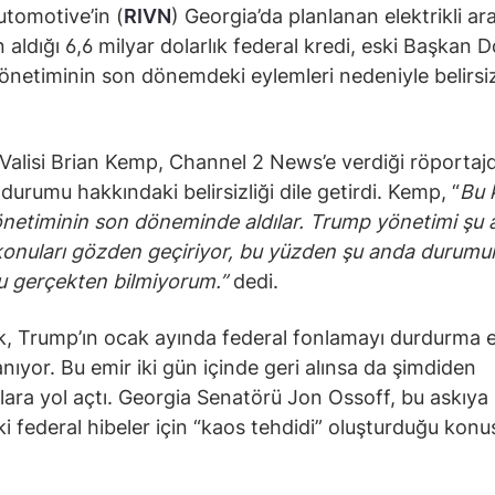
utomotive’in (
RIVN
) Georgia’da planlanan elektrikli ar
in aldığı 6,6 milyar dolarlık federal kredi, eski Başkan 
netiminin son dönemdeki eylemleri nedeniyle belirsizl
Valisi Brian Kemp, Channel 2 News’e verdiği röportaj
durumu hakkındaki belirsizliği dile getirdi. Kemp, “
Bu 
netiminin son döneminde aldılar. Trump yönetimi şu
onuları gözden geçiriyor, bu yüzden şu anda durumu
 gerçekten bilmiyorum.”
dedi.
lik, Trump’ın ocak ayında federal fonlamayı durdurma
nıyor. Bu emir iki gün içinde geri alınsa da şimdiden
ıklara yol açtı. Georgia Senatörü Jon Ossoff, bu askıya
ki federal hibeler için “kaos tehdidi” oluşturduğu kon