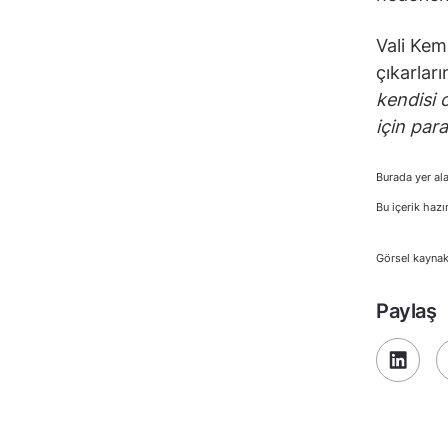
Vali Kem
çıkarlar
kendisi 
için par
Burada yer ala
Bu içerik hazı
Görsel kaynak
Paylaş