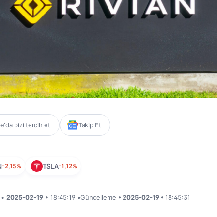
'da bizi tercih et
Takip Et
N
-2,15%
TSLA
-1,12%
i •
2025-02-19
• 18:45:19
•
Güncelleme
• 2025-02-19 •
18:45:31