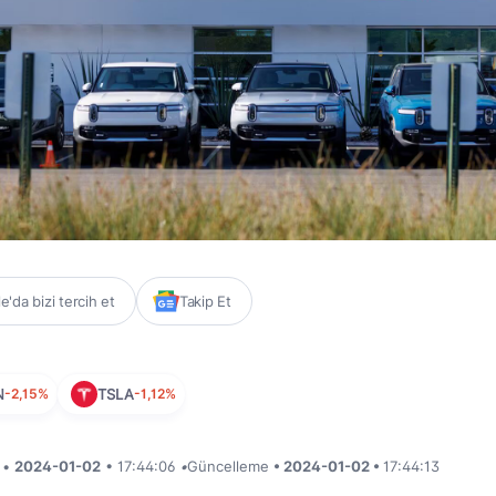
'da bizi tercih et
Takip Et
N
-2,15%
TSLA
-1,12%
i •
2024-01-02
• 17:44:06
•
Güncelleme
• 2024-01-02 •
17:44:13