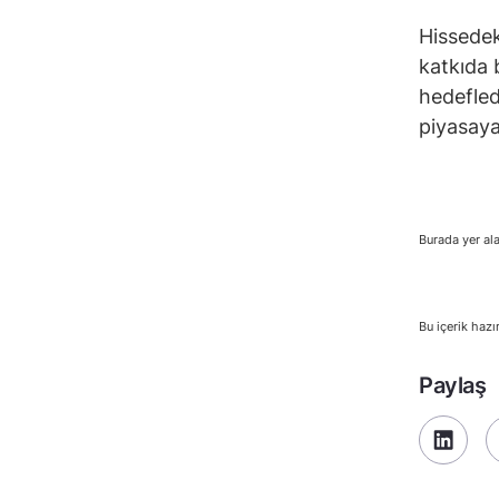
Hissedek
katkıda 
hedefledi
piyasaya
Burada yer ala
Bu içerik hazı
Paylaş