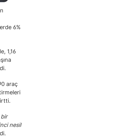
ün
mlerde 6%
e, 1,16
aşına
di.
790 araç
tirmeleri
rtti.
 bir
ci nesil
di.