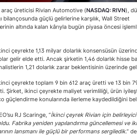
i araç üreticisi Rivian Automotive (
NASDAQ: RIVN
), d
ı bilançosunda güçlü gelirlerine karşılık, Wall Street
lerinin altında kalan kârıyla bugün piyasa öncesi işle
ikinci çeyrekte 1,13 milyar dolarlık konsensüsün üzerind
lar gelir elde etti. Ancak şirketin 1,46 dolarlık hisse b
nalistlerin 1,21 dolarlık zarar beklentisinin üzerinde gel
ikinci çeyrekte toplam 9 bin 612 araç üretti ve 13 bin 
ti. Şirket, ikinci çeyrekte maliyet verimliliği, ürün iyileş
ço güçlendirme konularında ilerleme kaydedildiğini beli
EO’su RJ Scaringe, “
İkinci çeyrek Rivian için belirleyici
du. Fabrika yeniden yapılandırma güncellemesi ve ikin
arının lansmanı ile güçlü bir performans sergiledik
.” de