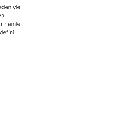
nedeniyle
ya.
ir hamle
defini