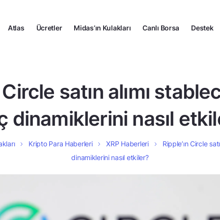
Atlas
Ücretler
Midas’ın Kulakları
Canlı Borsa
Destek
 Circle satın alımı stable
 dinamiklerini nasıl etki
akları
Kripto Para Haberleri
XRP Haberleri
Ripple’ın Circle sat
dinamiklerini nasıl etkiler?