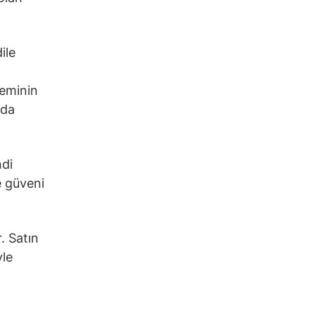
ile
teminin
ada
ndi
e güveni
. Satın
yle