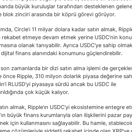
anda büyük kuruluşlar tarafından desteklenen gelene
e blok zinciri arasında bir köprü görevi görüyor.
mda, Circle’ı 11 milyar dolara kadar satın almak, Ripple
e rekabet etmeye devam etmek yerine USDC’nin ko
masına olanak tanıyabilir. Ayrıca USDC’ye sahip olmak
n dijital finans alanındaki konumunu güçlendirebilir.
t son zamanlarda bir dizi satın alma işlemi de gerçekleş
e önce Ripple, 310 milyon dolarlık piyasa değerine sah
in’i RLUSD’yi piyasaya sürdü ancak bu USDC ile
ırıldığında çok küçük kalıyor.
 satın almak, Ripple’ın USDC’yi ekosistemine entegre e
’ın büyük finans kurumlarıyla olan ilişkilerini pazar pay
mek için kullanmasını sağlayabilir. Bu hamle, stablecoin
eme çözümleriyle şiddetli rekabet içinde olan XRP’ye 