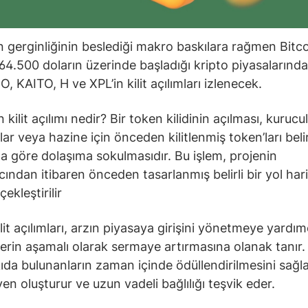
 gerginliğinin beslediği makro baskılara rağmen Bitco
64.500 doların üzerinde başladığı kripto piyasalarınd
, KAITO, H ve XPL’in kilit açılımları izlenecek.
kilit açılımı nedir? Bir token kilidinin açılması, kurucul
lar veya hazine için önceden kilitlenmiş token’ları belirl
 göre dolaşıma sokulmasıdır. Bu işlem, projenin
cından itibaren önceden tasarlanmış belirli bir yol har
ekleştirilir
lit açılımları, arzın piyasaya girişini yönetmeye yardım
lerin aşamalı olarak sermaye artırmasına olanak tanır.
ıda bulunanların zaman içinde ödüllendirilmesini sağla
en oluşturur ve uzun vadeli bağlılığı teşvik eder.