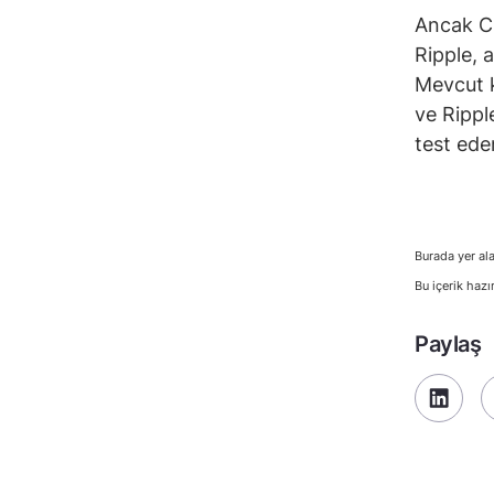
Ancak Ci
Ripple, 
Mevcut k
ve Ripple
test eden
Burada yer ala
Bu içerik hazı
Paylaş