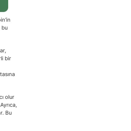
in’in
a bu
ar,
i bir
itasına
cı olur
 Ayrıca,
r. Bu