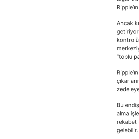
Ripple’ın
Ancak kr
getiriyor
kontrolü
merkeziy
“toplu p
Ripple’ı
çıkarlar
zedeleye
Bu endiş
alma işle
rekabet 
gelebilir.