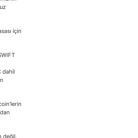
suz
sası için
 SWIFT
 dahil
en
oin’lerin
ndan
 değil,