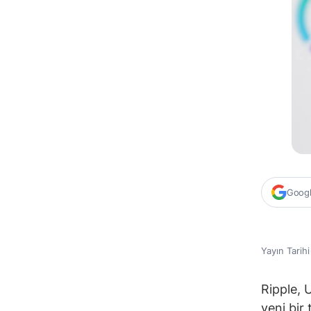
Google
Yayın Tarih
Ripple, U
yeni bir