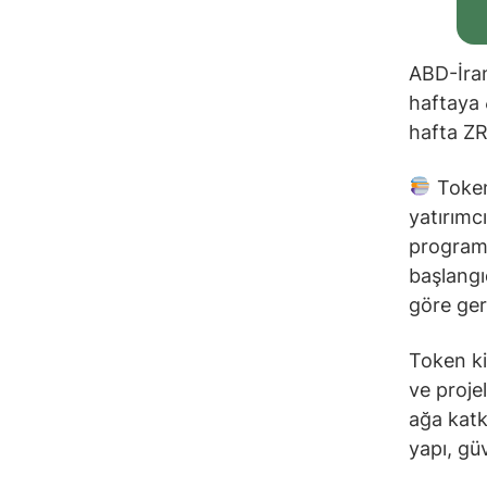
ABD-İran
haftaya 
hafta ZRO
Token 
yatırımcı
programa
başlangı
göre gerç
Token ki
ve proje
ağa katk
yapı, güv