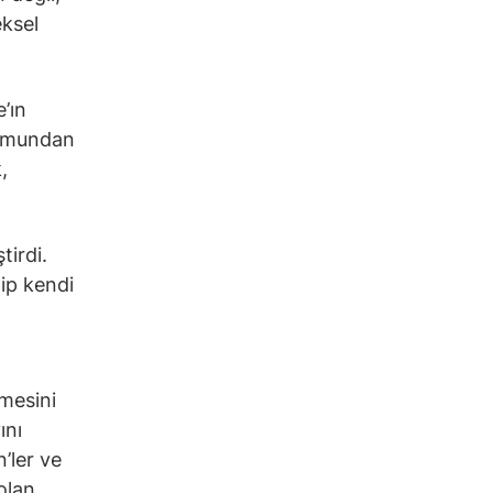
ksel
’ın
numundan
,
tirdi.
ip kendi
tmesini
ını
’ler ve
olan