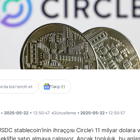
'da bizi tercih et
Takip Et
i •
2025-05-22
• 12:50:47
•
Güncelleme
• 2025-05-22 •
12:50:57
SDC stablecoin’inin ihraççısı Circle’ı 11 milyar dolara 
 teklifle satın almaya çalışıyor. Ancak topluluk, bu anl