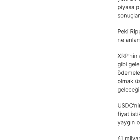
piyasa p
sonuçlar
Peki Ripp
ne anlam
XRP’nin 
gibi gel
ödemeler
olmak üz
geleceği
USDC’nin
fiyat is
yaygın 
61 milya