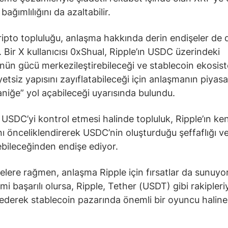
 bağımlılığını da azaltabilir.
ipto topluluğu, anlaşma hakkında derin endişeler de d
. Bir X kullanıcısı 0xShual, Ripple’ın USDC üzerindeki
nün gücü merkezileştirebileceği ve stablecoin ekosis
etsiz yapısını zayıflatabileceği için anlaşmanın piyas
aniğe” yol açabileceği uyarısında bulundu.
n USDC’yi kontrol etmesi halinde topluluk, Ripple’ın ke
ını önceliklendirerek USDC’nin oluşturduğu şeffaflığı v
bileceğinden endişe ediyor.
elere rağmen, anlaşma Ripple için fırsatlar da sunuyor
mi başarılı olursa, Ripple, Tether (USDT) gibi rakipleri
ederek stablecoin pazarında önemli bir oyuncu haline