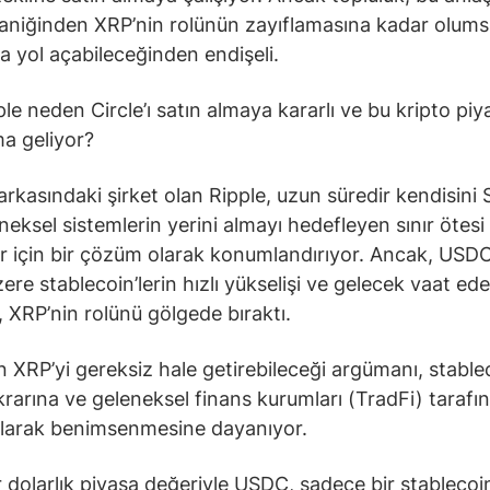
aniğinden XRP’nin rolünün zayıflamasına kadar olum
a yol açabileceğinden endişeli.
le neden Circle’ı satın almaya kararlı ve bu kripto piya
a geliyor?
arkasındaki şirket olan Ripple, uzun süredir kendisini
eneksel sistemlerin yerini almayı hedefleyen sınır ötesi
 için bir çözüm olarak konumlandırıyor. Ancak, USDC
ere stablecoin’lerin hızlı yükselişi ve gelecek vaat ed
, XRP’nin rolünü gölgede bıraktı.
 XRP’yi gereksiz hale getirebileceği argümanı, stablec
tikrarına ve geleneksel finans kurumları (TradFi) tarafı
olarak benimsenmesine dayanıyor.
r dolarlık piyasa değeriyle USDC, sadece bir stablecoin