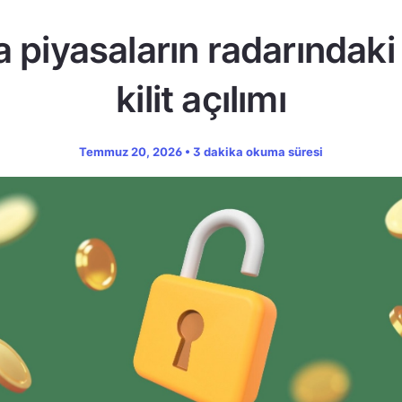
a piyasaların radarındaki
kilit açılımı
Temmuz 20, 2026 • 3 dakika okuma süresi