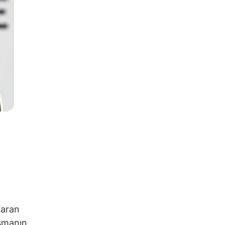
varan
aşmanın