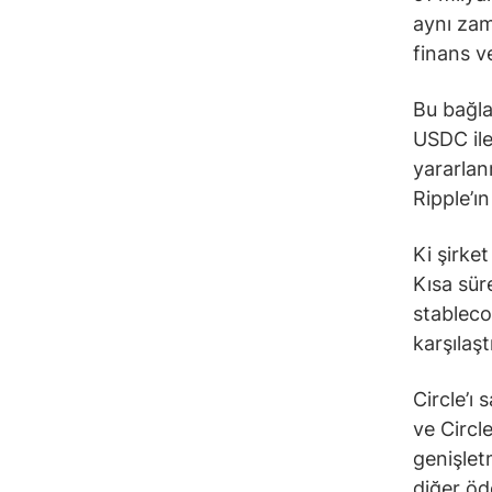
aynı zam
finans v
Bu bağla
USDC il
yararlan
Ripple’ı
Ki şirke
Kısa sür
stableco
karşılaşt
Circle’ı
ve Circle
genişlet
diğer öd