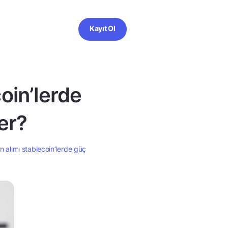
Kayıt Ol
coin’lerde
ler?
ın alımı stablecoin’lerde güç