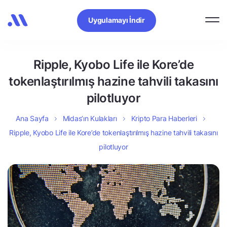
Uygulamayı İndir
Ripple, Kyobo Life ile Kore’de
tokenlaştırılmış hazine tahvili takasını
pilotluyor
Ana Sayfa
Midas’ın Kulakları
Kripto Para Haberleri
Ripple, Kyobo Life ile Kore’de tokenlaştırılmış hazine tahvili takasını
pilotluyor