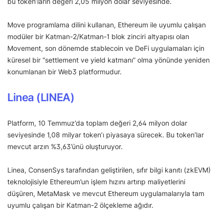
bu token’ların değeri 2,05 milyon dolar seviyesinde.
Move programlama dilini kullanan, Ethereum ile uyumlu çalışan
modüler bir Katman-2/Katman-1 blok zinciri altyapısı olan
Movement, son dönemde stablecoin ve DeFi uygulamaları için
küresel bir “settlement ve yield katmanı” olma yönünde yeniden
konumlanan bir Web3 platformudur.
Linea (LINEA)
Platform, 10 Temmuz’da toplam değeri 2,64 milyon dolar
seviyesinde 1,08 milyar token’ı piyasaya sürecek. Bu token’lar
mevcut arzın %3,63’ünü oluşturuyor.
Linea, ConsenSys tarafından geliştirilen, sıfır bilgi kanıtı (zkEVM)
teknolojisiyle Ethereum’un işlem hızını artırıp maliyetlerini
düşüren, MetaMask ve mevcut Ethereum uygulamalarıyla tam
uyumlu çalışan bir Katman-2 ölçekleme ağıdır.