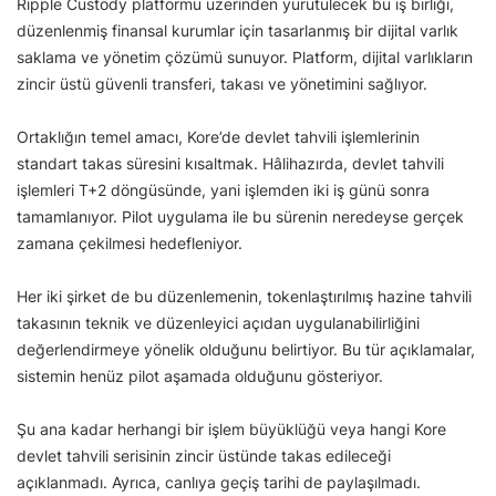
Ripple Custody platformu üzerinden yürütülecek bu iş birliği,
düzenlenmiş finansal kurumlar için tasarlanmış bir dijital varlık
saklama ve yönetim çözümü sunuyor. Platform, dijital varlıkların
zincir üstü güvenli transferi, takası ve yönetimini sağlıyor.
Ortaklığın temel amacı, Kore’de devlet tahvili işlemlerinin
standart takas süresini kısaltmak. Hâlihazırda, devlet tahvili
işlemleri T+2 döngüsünde, yani işlemden iki iş günü sonra
tamamlanıyor. Pilot uygulama ile bu sürenin neredeyse gerçek
zamana çekilmesi hedefleniyor.
Her iki şirket de bu düzenlemenin, tokenlaştırılmış hazine tahvili
takasının teknik ve düzenleyici açıdan uygulanabilirliğini
değerlendirmeye yönelik olduğunu belirtiyor. Bu tür açıklamalar,
sistemin henüz pilot aşamada olduğunu gösteriyor.
Şu ana kadar herhangi bir işlem büyüklüğü veya hangi Kore
devlet tahvili serisinin zincir üstünde takas edileceği
açıklanmadı. Ayrıca, canlıya geçiş tarihi de paylaşılmadı.