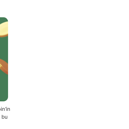
in’in
a bu