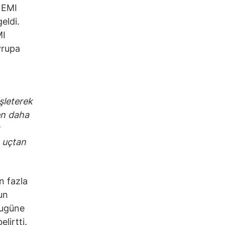
n EMI
eldi.
MI
vrupa
şleterek
en daha
n uçtan
n fazla
un
bugüne
lirtti.