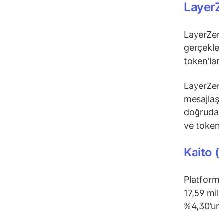
Layer
LayerZer
gerçekle
token’la
LayerZero
mesajlaş
doğrudan 
ve token
Kaito 
Platform
17,59 mi
%4,30’un