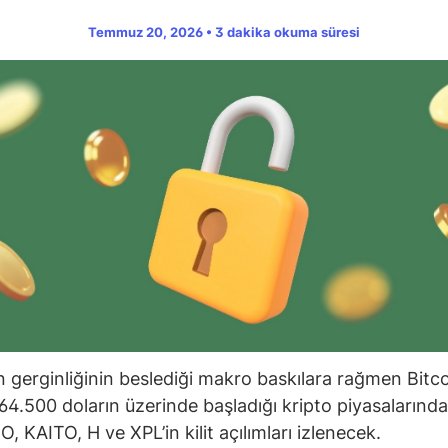
Temmuz 20, 2026 • 3 dakika okuma süresi
 gerginliğinin beslediği makro baskılara rağmen Bitco
64.500 doların üzerinde başladığı kripto piyasalarınd
, KAITO, H ve XPL’in kilit açılımları izlenecek.