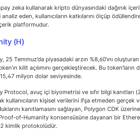
apay zeka kullanarak kripto dünyasındaki dağınık içeri
 analiz eden, kullanıcıların katkılarını ölçüp ödüllendir
içerik platformudur.
ity (H)
, 25 Temmuz’da piyasadaki arzın %8,60’ını oluşturan
ken’ın kilit açılımını gerçekleştirecek. Bu token’ların d
 15,47 milyon dolar seviyesinde.
Protocol, avuç içi biyometrisi ve sıfır bilgi kanıtları 
k kullanıcıların kişisel verilerini ifşa etmeden gerçek v
duklarını kanıtlamasını sağlayan, Polygon CDK üzerine
, Proof-of-Humanity konsensüsüne dayanan bir Ether
 kimlik protokolüdür.