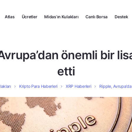
Atlas
Ücretler
Midas’ın Kulakları
Canlı Borsa
Destek
Avrupa’dan önemli bir li
etti
lakları
Kripto Para Haberleri
XRP Haberleri
Ripple, Avrupa’dan