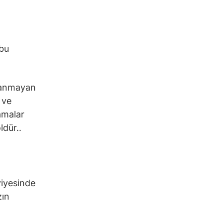
 bu
ayanmayan
 ve
lamalar
ldür..
viyesinde
zın