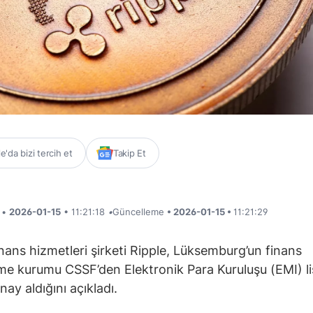
'da bizi tercih et
Takip Et
i •
2026-01-15
• 11:21:18
•
Güncelleme
• 2026-01-15 •
11:21:29
inans hizmetleri şirketi Ripple, Lüksemburg’un finans
e kurumu CSSF’den Elektronik Para Kuruluşu (EMI) li
nay aldığını açıkladı.