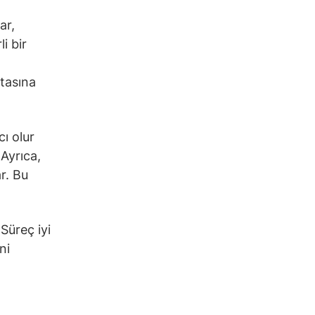
ar,
i bir
itasına
cı olur
 Ayrıca,
r. Bu
 Süreç iyi
ni