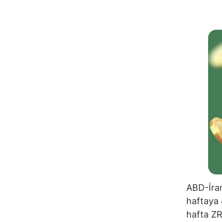
ABD-İran
haftaya 
hafta ZRO