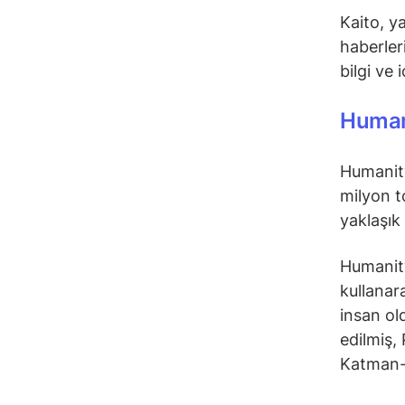
Kaito, y
haberleri
bilgi ve 
Human
Humanity
milyon to
yaklaşık
Humanity 
kullanara
insan ol
edilmiş
Katman-2