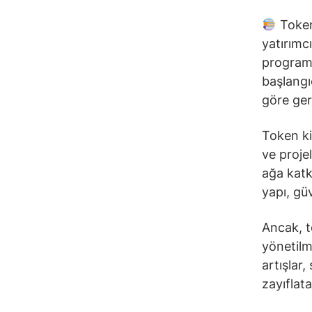
Token 
yatırımcı
programa
başlangı
göre gerç
Token ki
ve proje
ağa katk
yapı, güv
Ancak, to
yönetilm
artışlar,
zayıflatab