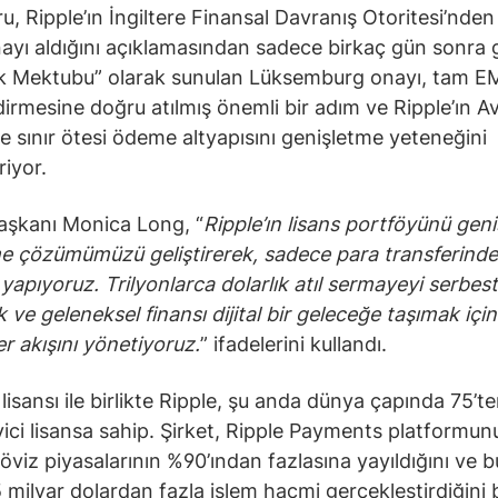
u, Ripple’ın İngiltere Finansal Davranış Otoritesi’nde
nayı aldığını açıklamasından sadece birkaç gün sonra g
şık Mektubu” olarak sunulan Lüksemburg onayı, tam E
dirmesine doğru atılmış önemli bir adım ve Ripple’ın A
e sınır ötesi ödeme altyapısını genişletme yeteneğini
riyor.
aşkanı Monica Long, “
Ripple’ın lisans portföyünü geni
e çözümümüzü geliştirerek, sadece para transferind
 yapıyoruz. Trilyonlarca dolarlık atıl sermayeyi serbest
 ve geleneksel finansı dijital bir geleceğe taşımak içi
r akışını yönetiyoruz.
” ifadelerini kullandı.
 lisansı ile birlikte Ripple, şu anda dünya çapında 75’te
ici lisansa sahip. Şirket, Ripple Payments platformun
öviz piyasalarının %90’ından fazlasına yayıldığını ve 
 milyar dolardan fazla işlem hacmi gerçekleştirdiğini be