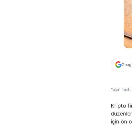
Google
Yayın Tarih
Kripto f
düzenlem
için ön o