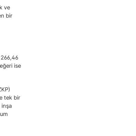
k ve
en bir
 266,46
eğeri ise
(ZKP)
e tek bir
 inşa
eum