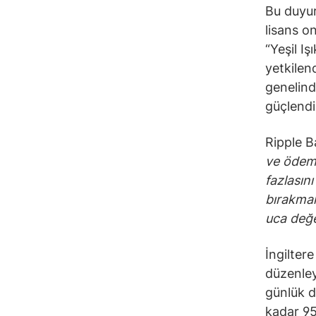
Bu duyur
lisans o
“Yeşil I
yetkilen
genelind
güçlendi
Ripple B
ve ödem
fazlasını
bırakmak
uca değe
İngiltere
düzenley
günlük d
kadar 95