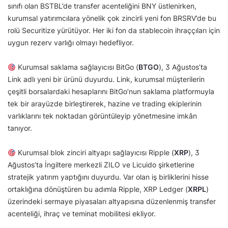
sınıfı olan BSTBL’de transfer acenteliğini BNY üstlenirken,
kurumsal yatırımcılara yönelik çok zincirli yeni fon BRSRV’de bu
rolü Securitize yürütüyor. Her iki fon da stablecoin ihraççıları için
uygun rezerv varlığı olmayı hedefliyor.
Kurumsal saklama sağlayıcısı BitGo (
BTGO
), 3 Ağustos’ta
Link adlı yeni bir ürünü duyurdu. Link, kurumsal müşterilerin
çeşitli borsalardaki hesaplarını BitGo’nun saklama platformuyla
tek bir arayüzde birleştirerek, hazine ve trading ekiplerinin
varlıklarını tek noktadan görüntüleyip yönetmesine imkân
tanıyor.
Kurumsal blok zinciri altyapı sağlayıcısı Ripple (
XRP
), 3
Ağustos’ta İngiltere merkezli ZILO ve Licuido şirketlerine
stratejik yatırım yaptığını duyurdu. Var olan iş birliklerini hisse
ortaklığına dönüştüren bu adımla Ripple, XRP Ledger (
XRPL
)
üzerindeki sermaye piyasaları altyapısına düzenlenmiş transfer
acenteliği, ihraç ve teminat mobilitesi ekliyor.