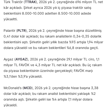
Türk Traktör (
TTRAK
), 2026 yılı 2. çeyreğinde 696 milyon TL net
kâr açıkladı. Şirket ayrıca 2026 yılı iç piyasa traktör satış
beklentisini 8.000-10.000 adetten 8.500-10.000 adede
yükseltti.
Palantir (
PLTR
), 2026 yılı 2. çeyreğinde hisse başına düzeltilmiş
0,41 dolar kâr açıkladı; bu rakam analistlerin 0,34-0,35 dolarlık
beklentisini aştı. Şirketin geliri yıllık bazda %93 artışla 1,94 milyar
dolara yükseldi ve bu rakam beklentileri %6,8 oranında geçti.
Aygaz (
AYGAZ
), 2026 yılı 2. çeyreğinde 29,1 milyar TL ciro, 1,1
milyar TL FAVÖK ve 4,3 milyar TL net kâr açıkladı. Bu üç rakam
da piyasa beklentisinin üzerinde gerçekleşti; FAVÖK marjı
%3,1’den %3,9’a yükseldi.
McDonald’s (
MCD
), 2026 yılı 2. çeyreğinde hisse başına 3,38
dolar kâr açıkladı; bu rakam analist beklentisini yaklaşık %2
oranında aştı. Şirketin geliri ise %4 artışla 7,1 milyar dolara
yükseldi.