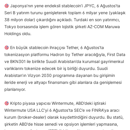
Japonya’nın yene endeksli stablecoin’i JPYC, 6 Ağustos’ta
Seri B yatırım turunu genişleterek toplam 6 milyar yene (yaklaşık
38 milyon dolar) çıkardığını açıkladı. Turdaki en son yatırımcı,
Tokyo borsasında işlem gören lojistik şirketi AZ-COM Maruwa
Holdings oldu.
En büyük stablecoin ihraççısı Tether, 6 Ağustos’ta
tokenizasyon platformu Hadron by Tether aracılığıyla, First Data
ve BKN301 ile birlikte Suudi Arabistan’da kurumsal gayrimenkul
varlıklarını tokenize edecek bir iş birliği duyurdu. Suudi
Arabistan’ın Vizyon 2030 programına dayanan bu girişimin
ileride enerji ve altyapı finansmanı gibi alanlara da genişlemesi
planlanıyor.
Kripto piyasa yapıcısı Wintermute, ABD’deki iştiraki
Wintermute USA LLC’yi 6 Ağustos’ta SEC’e ve FINRA’ya aracı
kurum (broker-dealer) olarak kaydettirdiğini duyurdu. Bu statü,
şirketin ABD’de hisse senedi ve opsiyon işlemleri yapmasına,