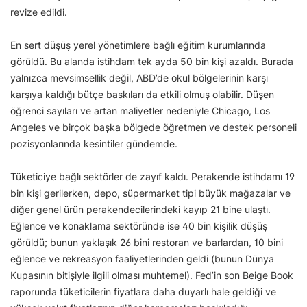
revize edildi.
En sert düşüş yerel yönetimlere bağlı eğitim kurumlarında
görüldü. Bu alanda istihdam tek ayda 50 bin kişi azaldı. Burada
yalnızca mevsimsellik değil, ABD’de okul bölgelerinin karşı
karşıya kaldığı bütçe baskıları da etkili olmuş olabilir. Düşen
öğrenci sayıları ve artan maliyetler nedeniyle Chicago, Los
Angeles ve birçok başka bölgede öğretmen ve destek personeli
pozisyonlarında kesintiler gündemde.
Tüketiciye bağlı sektörler de zayıf kaldı. Perakende istihdamı 19
bin kişi gerilerken, depo, süpermarket tipi büyük mağazalar ve
diğer genel ürün perakendecilerindeki kayıp 21 bine ulaştı.
Eğlence ve konaklama sektöründe ise 40 bin kişilik düşüş
görüldü; bunun yaklaşık 26 bini restoran ve barlardan, 10 bini
eğlence ve rekreasyon faaliyetlerinden geldi (bunun Dünya
Kupasının bitişiyle ilgili olması muhtemel). Fed’in son Beige Book
raporunda tüketicilerin fiyatlara daha duyarlı hale geldiği ve