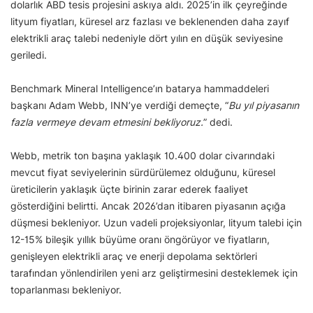
dolarlık ABD tesis projesini askıya aldı. 2025’in ilk çeyreğinde
lityum fiyatları, küresel arz fazlası ve beklenenden daha zayıf
elektrikli araç talebi nedeniyle dört yılın en düşük seviyesine
geriledi.
Benchmark Mineral Intelligence’ın batarya hammaddeleri
başkanı Adam Webb, INN’ye verdiği demeçte, “
Bu yıl piyasanın
fazla vermeye devam etmesini bekliyoruz.
” dedi.
Webb, metrik ton başına yaklaşık 10.400 dolar civarındaki
mevcut fiyat seviyelerinin sürdürülemez olduğunu, küresel
üreticilerin yaklaşık üçte birinin zarar ederek faaliyet
gösterdiğini belirtti. Ancak 2026’dan itibaren piyasanın açığa
düşmesi bekleniyor. Uzun vadeli projeksiyonlar, lityum talebi için
12-15% bileşik yıllık büyüme oranı öngörüyor ve fiyatların,
genişleyen elektrikli araç ve enerji depolama sektörleri
tarafından yönlendirilen yeni arz geliştirmesini desteklemek için
toparlanması bekleniyor.