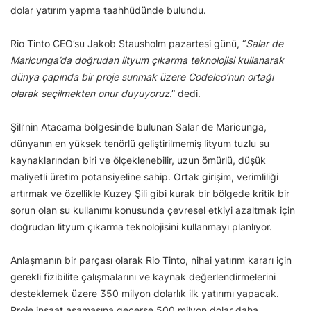
dolar yatırım yapma taahhüdünde bulundu.
Rio Tinto CEO’su Jakob Stausholm pazartesi günü, “
Salar de
Maricunga’da doğrudan lityum çıkarma teknolojisi kullanarak
dünya çapında bir proje sunmak üzere Codelco’nun ortağı
olarak seçilmekten onur duyuyoruz
.” dedi.
Şili’nin Atacama bölgesinde bulunan Salar de Maricunga,
dünyanın en yüksek tenörlü geliştirilmemiş lityum tuzlu su
kaynaklarından biri ve ölçeklenebilir, uzun ömürlü, düşük
maliyetli üretim potansiyeline sahip. Ortak girişim, verimliliği
artırmak ve özellikle Kuzey Şili gibi kurak bir bölgede kritik bir
sorun olan su kullanımı konusunda çevresel etkiyi azaltmak için
doğrudan lityum çıkarma teknolojisini kullanmayı planlıyor.
Anlaşmanın bir parçası olarak Rio Tinto, nihai yatırım kararı için
gerekli fizibilite çalışmalarını ve kaynak değerlendirmelerini
desteklemek üzere 350 milyon dolarlık ilk yatırımı yapacak.
Proje inşaat aşamasına geçerse 500 milyon dolar daha