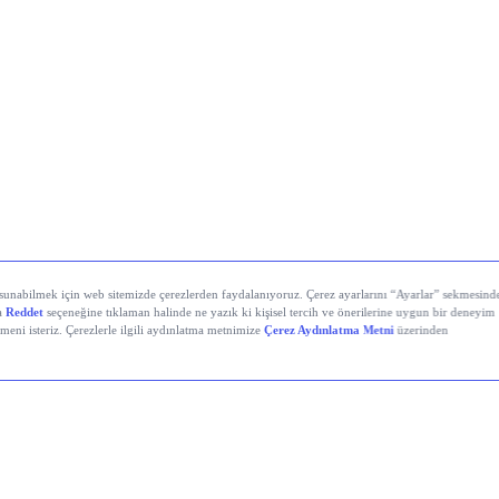
stanbul’da Bugün: Şirket Haberleri
i Demir Çelik (EREGL)
 Çimento (OYAKC)