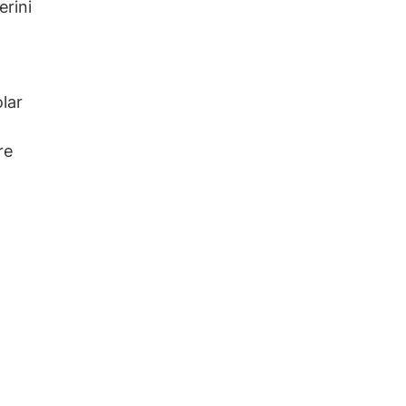
erini
lar
re