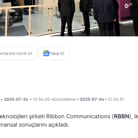
'da bizi tercih et
Takip Et
i •
2025-07-24
• 12:54:20
•
Güncelleme
• 2025-07-24 •
12:54:31
 teknolojileri şirketi Ribbon Communications (
RBBN
), i
inansal sonuçlarını açıkladı.