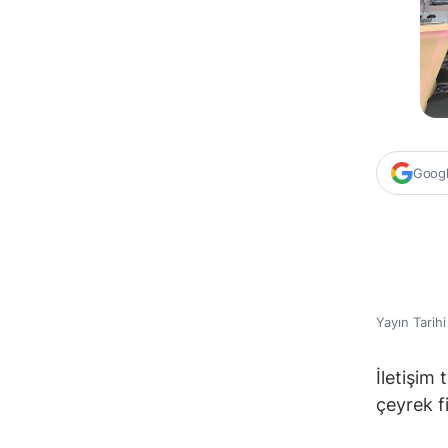
Google
Yayın Tarih
İletişim
çeyrek f