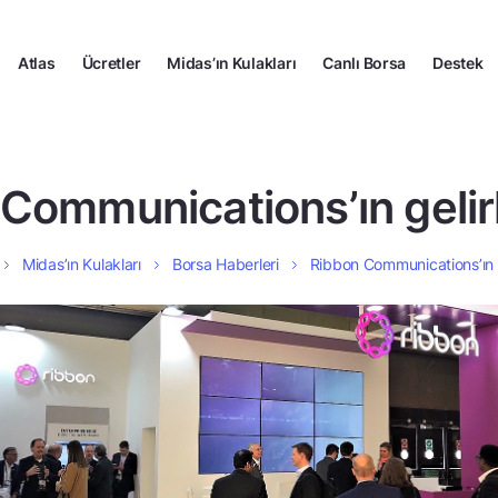
Atlas
Ücretler
Midas’ın Kulakları
Canlı Borsa
Destek
Communications’ın gelirle
Midas’ın Kulakları
Borsa Haberleri
Ribbon Communications’ın gel