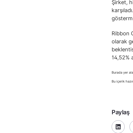
Şirket, h
karşılad
gösterm
Ribbon C
olarak g
beklenti
14,52% a
Burada yer ala
Bu içerik hazı
Paylaş