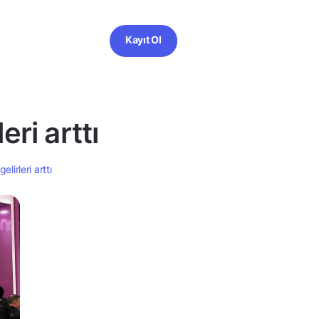
Kayıt Ol
ri arttı
irleri arttı