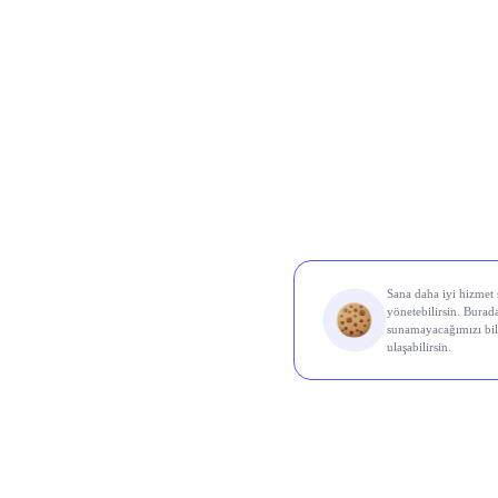
Borsa İ
Ereğl
OYAK