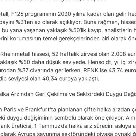
all, F126 programının 2030 yılına kadar olan gelir hed
 payını %3’ten az olarak açıklıyor. Buna rağmen, hisse
 bu yana yaşanan yaklaşık %50’lik kayıp, analistlerin h
erini korumasının temel gerekçelerinden biri olarak öne
Rheinmetall hissesi, 52 haftalık zirvesi olan 2.008 eu
yaklaşık %50 daha düşük seviyede. Hensoldt, yıl içi zir
urodan %37 civarında gerilerken, RENK ise 43,74 euro 
 dip seviyesi olan 40,34 euroya yaklaştı.
lka Arzından Geri Çekilme ve Sektördeki Duygu Deği
 Paris ve Frankfurt’ta planlanan çifte halka arzdan ç
ki duygu değişiminin sembolü olarak öne çıkıyor. Al
tank üreticisi, 1 Temmuz’da halka arz sürecini askıya a
olarak Avrupa savunma sektöründeki piyasa oynaklığ