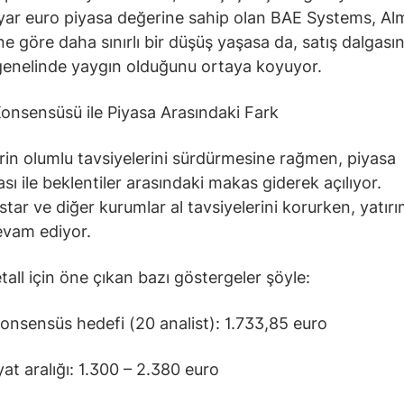
yar euro piyasa değerine sahip olan BAE Systems, A
ne göre daha sınırlı bir düşüş yaşasa da, satış dalgasın
enelinde yaygın olduğunu ortaya koyuyor.
Konsensüsü ile Piyasa Arasındaki Fark
erin olumlu tavsiyelerini sürdürmesine rağmen, piyasa
sı ile beklentiler arasındaki makas giderek açılıyor.
tar ve diğer kurumlar al tavsiyelerini korurken, yatırı
evam ediyor.
all için öne çıkan bazı göstergeler şöyle:
konsensüs hedefi (20 analist): 1.733,85 euro
yat aralığı: 1.300 – 2.380 euro