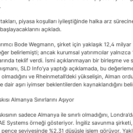
.
takları, piyasa koşulları iyileştiğinde halka arz sürecin
başlayacaklarını açıkladı.
ırımcı Bode Wegmann, şirket için yaklaşık 12,4 milyar
ğer belirlemişti; ancak kurumsal yatırımcılar yalnızca 
arında teklif verdi. İsmi açıklanmayan bir birleşme ve 
ışmanı, SLD Info’ya yaptığı açıklamada, bu değerlem
 olmadığını ve Rheinmetall’deki yükselişin, Alman or
 dair aşırı iyimser beklentilerden kaynaklandığını belir
skısı Almanya Sınırlarını Aşıyor
skısının sadece Almanya ile sınırlı olmadığını, Londra’d
E Systems örneği gösteriyor. İngiliz savunma şirketi,
 pence seviyesinde %2,31 düşüşle işlem görüyor. Yakl