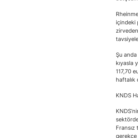
Rheinmet
içindeki
zirveden
tavsiyel
Şu anda 
kıyasla 
117,70 e
haftalık
KNDS Ha
KNDS’nin
sektörde
Fransız 
gerekçe 