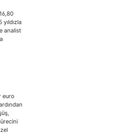
16,80
 yıldızla
 analist
na
r euro
 ardından
şüş,
ürecini
özel