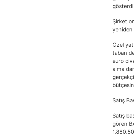
gösterdi
Şirket or
yeniden 
Özel yat
taban de
euro civ
alma dan
gerçekçi
bütçesine
Satış Ba
Satış ba
gören BA
1.880,50