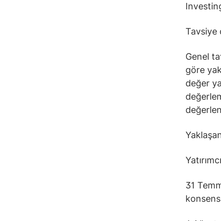
Investin
Tavsiye 
Genel ta
göre yak
değer yal
değerlem
değerlen
Yaklaşa
Yatırımcı
31 Temmu
konsensü