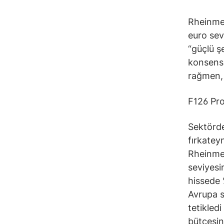
Rheinmet
euro sev
“güçlü ş
konsensü
rağmen,
F126 Pro
Sektörde
fırkatey
Rheinmeta
seviyesi
hissede 
Avrupa 
tetikled
bütçesin