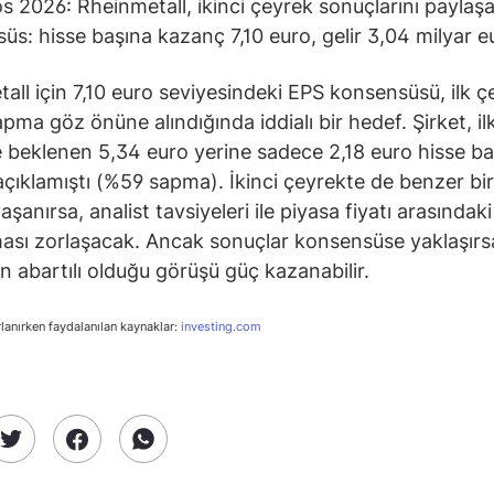
s 2026: Rheinmetall, ikinci çeyrek sonuçlarını paylaş
üs: hisse başına kazanç 7,10 euro, gelir 3,04 milyar e
all için 7,10 euro seviyesindeki EPS konsensüsü, ilk ç
pma göz önüne alındığında iddialı bir hedef. Şirket, il
 beklenen 5,34 euro yerine sadece 2,18 euro hisse ba
çıklamıştı (%59 sapma). İkinci çeyrekte de benzer bir
 yaşanırsa, analist tavsiyeleri ile piyasa fiyatı arasındaki
ası zorlaşacak. Ancak sonuçlar konsensüse yaklaşırsa
ın abartılı olduğu görüşü güç kazanabilir.
rlanırken faydalanılan kaynaklar:
investing.com