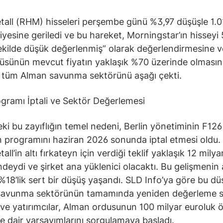
all (RHM) hisseleri perşembe günü %3,97 düşüşle 1.0
iyesine geriledi ve bu hareket, Morningstar’ın hisseyi 5
ekilde düşük değerlenmiş” olarak değerlendirmesine ve
sünün mevcut fiyatın yaklaşık %70 üzerinde olması
 tüm Alman savunma sektörünü aşağı çekti.
gramı İptali ve Sektör Değerlemesi
ki bu zayıflığın temel nedeni, Berlin yönetiminin F126
n programını haziran 2026 sonunda iptal etmesi oldu.
ll’in altı fırkateyn için verdiği teklif yaklaşık 12 milya
ndeydi ve şirket ana yüklenici olacaktı. Bu gelişmenin
%18’lik sert bir düşüş yaşandı. SLD Info’ya göre bu dü
savunma sektörünün tamamında yeniden değerleme s
i ve yatırımcılar, Alman ordusunun 100 milyar euroluk 
e dair varsayımlarını sorgulamaya başladı.