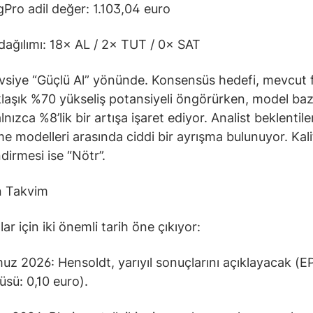
gPro adil değer: 1.103,04 euro
dağılımı: 18× AL / 2× TUT / 0× SAT
vsiye “Güçlü Al” yönünde. Konsensüs hedefi, mevcut 
laşık %70 yükseliş potansiyeli öngörürken, model bazl
nızca %8’lik bir artışa işaret ediyor. Analist beklentiler
e modelleri arasında ciddi bir ayrışma bulunuyor. Kali
dirmesi ise “Nötr”.
n Takvim
lar için iki önemli tarih öne çıkıyor:
z 2026: Hensoldt, yarıyıl sonuçlarını açıklayacak (E
sü: 0,10 euro).