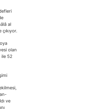
efleri
de
âlâ al
 çıkıyor.
roya
vesi olan
ile 52
şimi
ekilmesi,
man-
ldı ve
ını