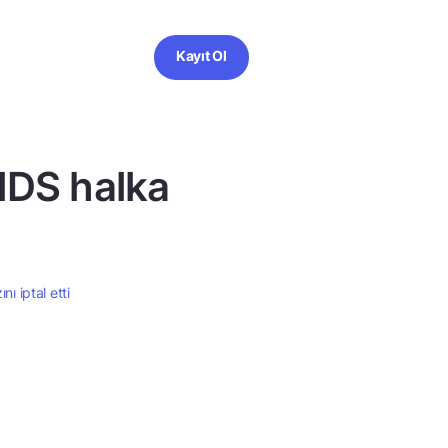
Kayıt Ol
NDS halka
ı iptal etti