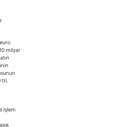
e
 euro
10 milyar
satın
enin
dusunun
tti.
a işlem
aşık