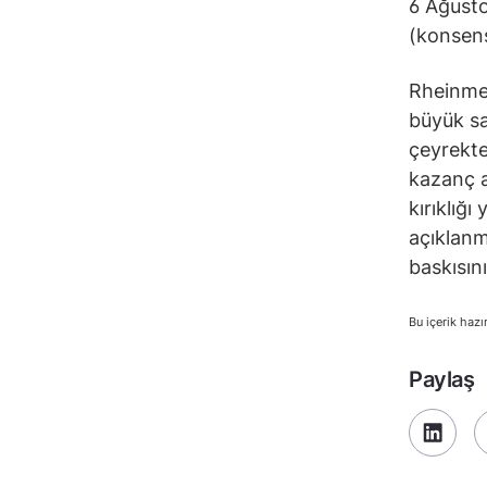
6 Ağusto
(konsens
Rheinmet
büyük sa
çeyrekte
kazanç a
kırıklığı
açıklanm
baskısın
Bu içerik hazı
Paylaş