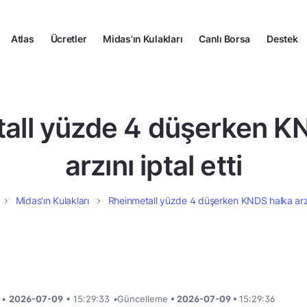
Atlas
Ücretler
Midas’ın Kulakları
Canlı Borsa
Destek
all yüzde 4 düşerken K
arzını iptal etti
Midas’ın Kulakları
Rheinmetall yüzde 4 düşerken KNDS halka arzın
i •
2026-07-09
• 15:29:33
•
Güncelleme
• 2026-07-09 •
15:29:36