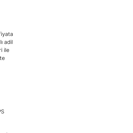
fiyata
ı adil
i ile
te
PS