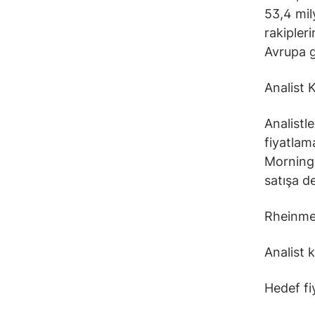
53,4 mil
rakipleri
Avrupa g
Analist 
Analistl
fiyatlama
Mornings
satışa d
Rheinmet
Analist 
Hedef fi