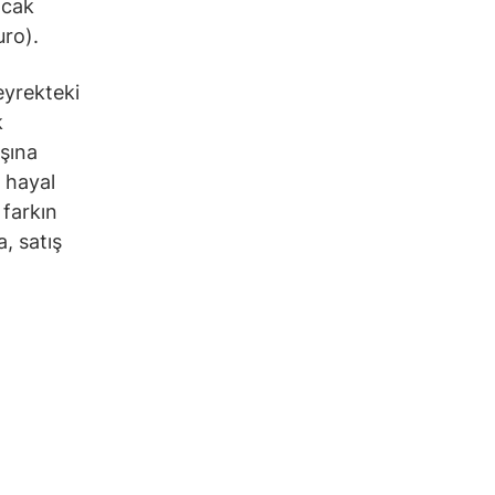
acak
uro).
eyrekteki
k
şına
 hayal
 farkın
, satış