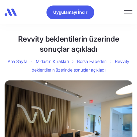
Uygulamayı İndir
Revvity beklentilerin üzerinde
sonuçlar açıkladı
Ana Sayfa
Midas’ın Kulakları
Borsa Haberleri
Revvity
beklentilerin üzerinde sonuçlar açıkladı