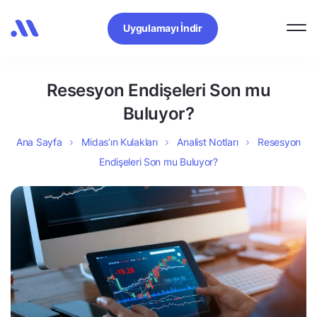
Uygulamayı İndir
Resesyon Endişeleri Son mu
Buluyor?
Ana Sayfa
Midas’ın Kulakları
Analist Notları
Resesyon
Endişeleri Son mu Buluyor?