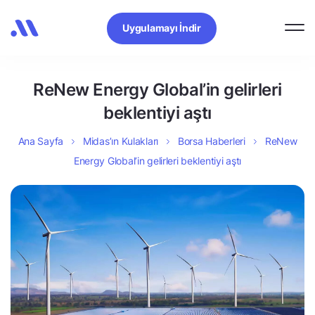
Uygulamayı İndir
ReNew Energy Global’in gelirleri
beklentiyi aştı
Ana Sayfa
Midas’ın Kulakları
Borsa Haberleri
ReNew
Energy Global’in gelirleri beklentiyi aştı