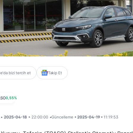
'da bizi tercih et
Takip Et
ASO
0,55%
i •
2025-04-18
• 22:00:00
•
Güncelleme
• 2025-04-19 •
11:19:53