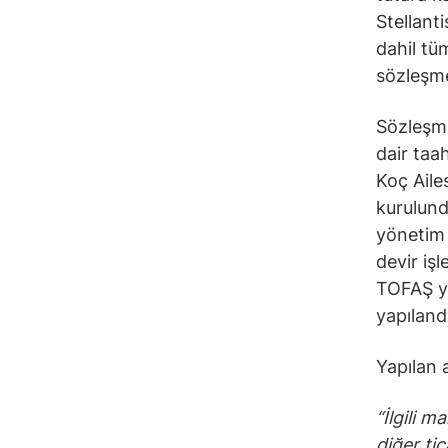
Stellanti
dahil tü
sözleşme
Sözleşm
dair taa
Koç Aile
kurulund
yönetim 
devir iş
TOFAŞ y
yapılandı
Yapılan 
“İlgili 
diğer ti