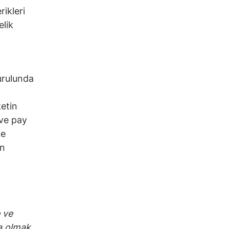
rikleri
elik
urulunda
ketin
 ve pay
de
en
e ve
ta olmak