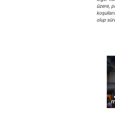
üzere, p
koşulla
olup süre