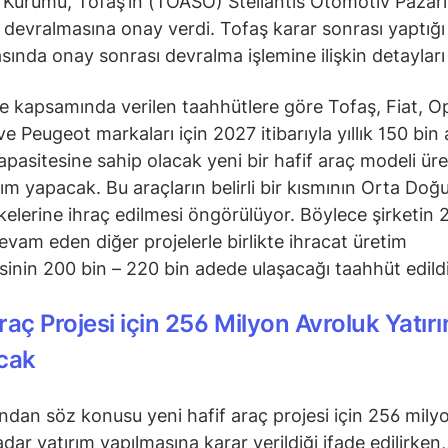
Kurumu, Tofaş’ın (TOASO) Stellantis Otomotiv Pazar
ı devralmasına onay verdi. Tofaş karar sonrası yaptığ
sında onay sonrası devralma işlemine ilişkin detayları 
 kapsamında verilen taahhütlere göre Tofaş, Fiat, Op
ve Peugeot markaları için 2027 itibarıyla yıllık 150 bin
apasitesine sahip olacak yeni bir hafif araç modeli üre
ırım yapacak. Bu araçların belirli bir kısmının Orta Doğ
lkelerine ihraç edilmesi öngörülüyor. Böylece şirketin
devam eden diğer projelerle birlikte ihracat üretim
sinin 200 bin – 220 bin adede ulaşacağı taahhüt edildi
raç Projesi için 256 Milyon Avroluk Yatır
cak
ndan söz konusu yeni hafif araç projesi için 256 mily
dar yatırım yapılmasına karar verildiği ifade edilirken,