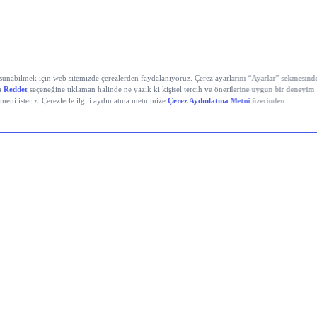
DIS
AYGAZ
LLY
THYAO