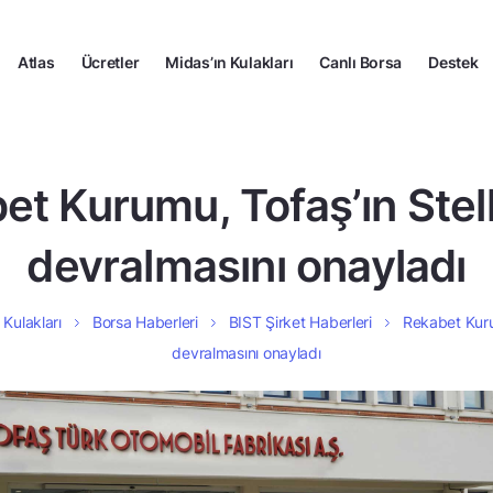
Atlas
Ücretler
Midas’ın Kulakları
Canlı Borsa
Destek
t Kurumu, Tofaş’ın Stell
devralmasını onayladı
 Kulakları
Borsa Haberleri
BIST Şirket Haberleri
Rekabet Kurum
devralmasını onayladı