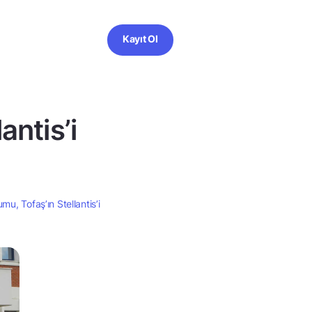
Kayıt Ol
antis’i
u, Tofaş’ın Stellantis’i