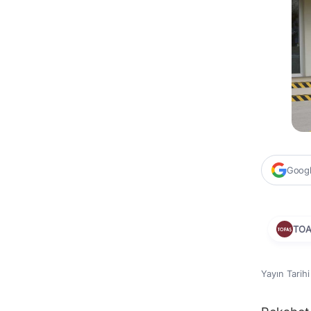
Google
TO
Yayın Tarih