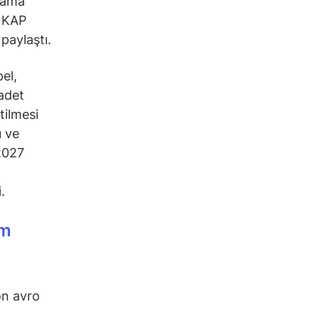
lama
ı KAP
paylaştı.
el,
 adet
tilmesi
u ve
 2027
.
ım
on avro