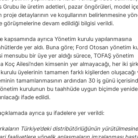
s Grubu ile üretim adetleri, pazar öngörüleri, model içe
m proje detaylarının ve koşullarının belirlenmesine yön
 görüşmelerine devam edildiği bilgisi verildi.
e kapsamında ayrıca Yönetim kurulu yapılanmasına
hhütlerde yer aldı. Buna göre; Ford Otosan yönetim k
si mensubu bir üye yer aldığı sürece, TOFAŞ yönetim
a Koç Ailesi’nden kimsenin yer almayacağı, her iki şir
kurulu üyelerinin tamamen farklı kişilerden oluşacağı
leminin tamamlanmasının ardından 30 iş günü içerisin
önetim kurulunun bu taahhüde uygun biçimde yenid
rılacağı ifade edildi.
açıklamada ayrıca şu ifadelere yer verildi:
markaların Türkiye’deki distribütörlüğünün yürütülmesin
cari faaliyetlere yönelik anlaşmaların imzalanması baş