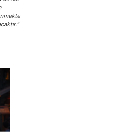
n
lenmekte
caktır.”