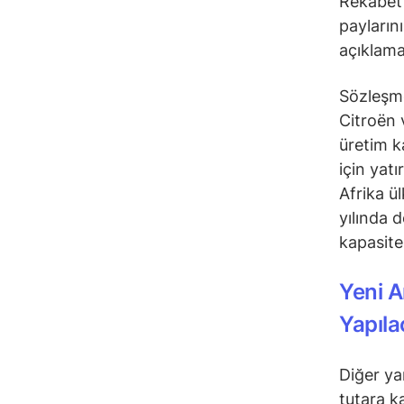
Rekabet 
payların
açıklama
Sözleşme
Citroën 
üretim k
için yat
Afrika ü
yılında 
kapasite
Yeni A
Yapıla
Diğer ya
tutara ka