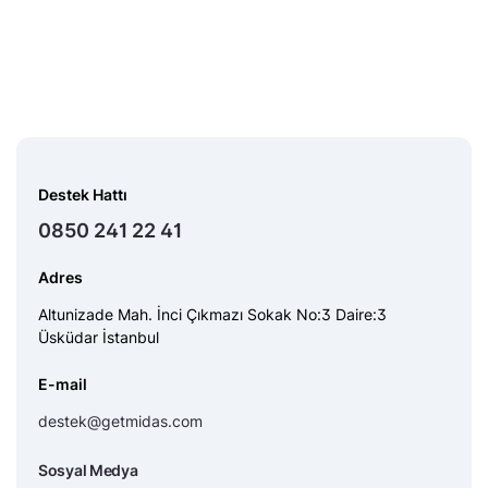
Destek Hattı
0850 241 22 41
Adres
Altunizade Mah. İnci Çıkmazı Sokak No:3 Daire:3
Üsküdar İstanbul
E-mail
destek@getmidas.com
Sosyal Medya