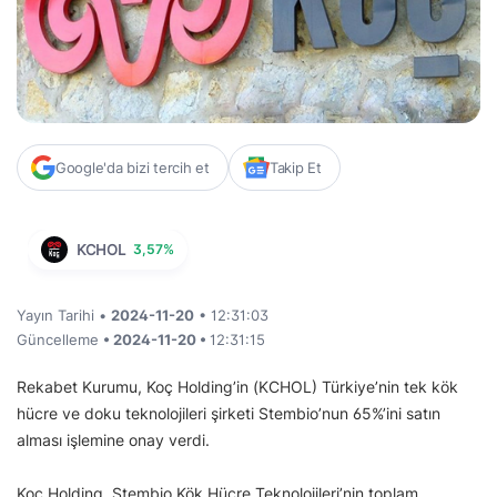
Google'da bizi tercih et
Takip Et
KCHOL
3,57%
Yayın Tarihi •
2024-11-20
• 12:31:03
Güncelleme
• 2024-11-20 •
12:31:15
Rekabet Kurumu, Koç Holding’in (KCHOL) Türkiye’nin tek kök
hücre ve doku teknolojileri şirketi Stembio’nun 65%’ini satın
alması işlemine onay verdi.
Koç Holding, Stembio Kök Hücre Teknolojileri’nin toplam