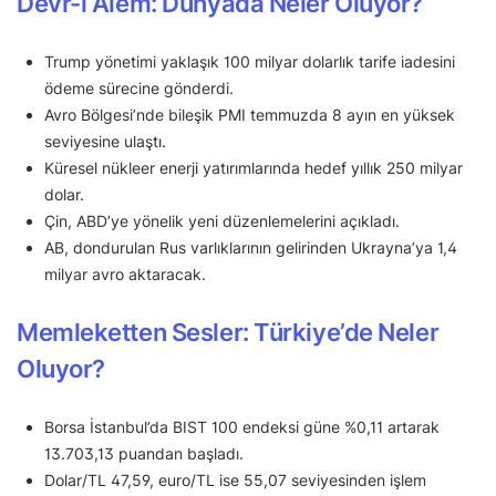
Devr-i Alem: Dünyada Neler Oluyor?
Trump yönetimi yaklaşık 100 milyar dolarlık tarife iadesini
ödeme sürecine gönderdi.
Avro Bölgesi’nde bileşik PMI temmuzda 8 ayın en yüksek
seviyesine ulaştı.
Küresel nükleer enerji yatırımlarında hedef yıllık 250 milyar
dolar.
Çin, ABD’ye yönelik yeni düzenlemelerini açıkladı.
AB, dondurulan Rus varlıklarının gelirinden Ukrayna’ya 1,4
milyar avro aktaracak.
Memleketten Sesler: Türkiye’de Neler
Oluyor?
Borsa İstanbul’da BIST 100 endeksi güne %0,11 artarak
13.703,13 puandan başladı.
Dolar/TL 47,59, euro/TL ise 55,07 seviyesinden işlem