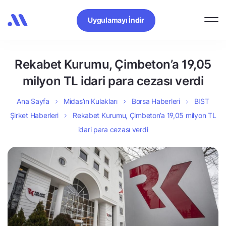
Uygulamayı İndir
Rekabet Kurumu, Çimbeton’a 19,05
milyon TL idari para cezası verdi
Ana Sayfa
Midas’ın Kulakları
Borsa Haberleri
BIST
Şirket Haberleri
Rekabet Kurumu, Çimbeton’a 19,05 milyon TL
idari para cezası verdi