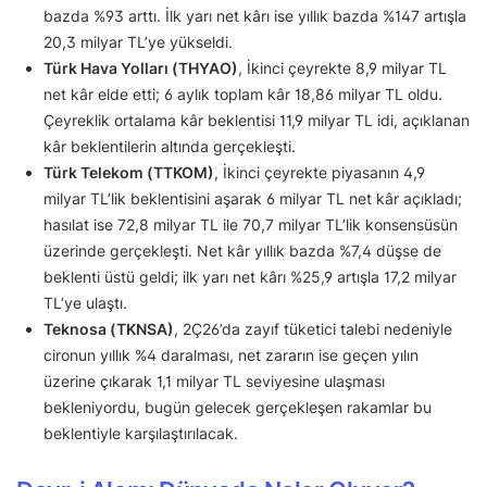
bazda %93 arttı. İlk yarı net kârı ise yıllık bazda %147 artışla
20,3 milyar TL’ye yükseldi.
Türk Hava Yolları (THYAO)
, İkinci çeyrekte 8,9 milyar TL
net kâr elde etti; 6 aylık toplam kâr 18,86 milyar TL oldu.
Çeyreklik ortalama kâr beklentisi 11,9 milyar TL idi, açıklanan
kâr beklentilerin altında gerçekleşti.
Türk Telekom (TTKOM)
, İkinci çeyrekte piyasanın 4,9
milyar TL’lik beklentisini aşarak 6 milyar TL net kâr açıkladı;
hasılat ise 72,8 milyar TL ile 70,7 milyar TL’lik konsensüsün
üzerinde gerçekleşti. Net kâr yıllık bazda %7,4 düşse de
beklenti üstü geldi; ilk yarı net kârı %25,9 artışla 17,2 milyar
TL’ye ulaştı.
Teknosa (TKNSA)
, 2Ç26’da zayıf tüketici talebi nedeniyle
cironun yıllık %4 daralması, net zararın ise geçen yılın
üzerine çıkarak 1,1 milyar TL seviyesine ulaşması
bekleniyordu, bugün gelecek gerçekleşen rakamlar bu
beklentiyle karşılaştırılacak.