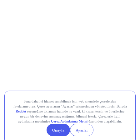
LLY
THYAO
UBER
SHOP